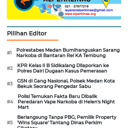
MAWAKA
ID
MARTABAT
NET
Pilihan Editor
PLN
WATCH
Polrestabes Medan Bumihanguskan Sarang
#1
Narkoba di Bantaran Rel KA Tembung
MKLI
KPR Kelas II B Sidikalang Dilaporkan ke
#2
Polres Dairi Dugaan Kasus Pemerasan
LPKKI
GSN di Gang Nasional, Polsek Medan Kota
#3
Bekuk Seorang Pengedar Sabu
LKKI
Polisi Temukan Fakta Baru Dibalik
#4
Peredaran Vape Narkoba di Helen's Night
Mart
KOPEKLIN
Berlangsung Tanpa PBG, Pemilik Property
#5
'Wins Square' Tantang Dinas Perkim
PORTAL