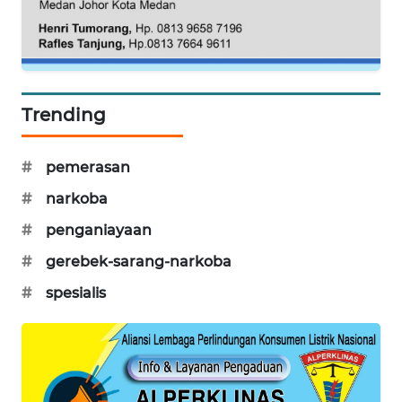
DESA
WISATA
LAPAK
WAHANA
Trending
Wahana
Network
#
pemerasan
#
narkoba
KONSUMEN
LISTRIK
#
penganiayaan
#
gerebek-sarang-narkoba
MASYARAKAT
KELISTRIKAN
#
spesialis
WALINKI
ID