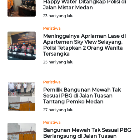
Happy Water Ditangkap Polisi di
TENGAH
Jalan Mistar Medan
23 hari yang lalu
WN DELI
SERDANG
Peristiwa
Meninggalnya Apriaman Lase di
Apartemen Sky View Selayang,
WN
Polisi Tetapkan 2 Orang Wanita
TEBING
Tersangka
TINGGI
25 hari yang lalu
WN
PAKPAK
Peristiwa
Pemilik Bangunan Mewah Tak
WN
Sesuai PBG di Jalan Tuasan
KARAWANG
Tantang Pemko Medan
27 hari yang lalu
WN
Peristiwa
BEKASI
Bangunan Mewah Tak Sesuai PBG
Berlangsung di Jalan Tuasan