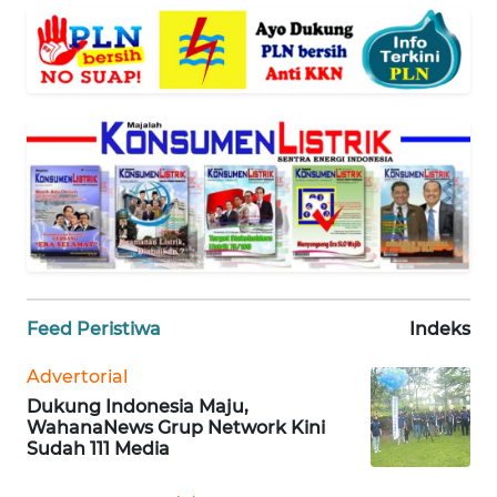
BANTEN
WN
NTT
WN
KEPRI
WN
PAPUA
WN
Feed Peristiwa
Indeks
PAPUA
BARAT
Advertorial
Dukung Indonesia Maju,
WN
WahanaNews Grup Network Kini
RIAU
Sudah 111 Media