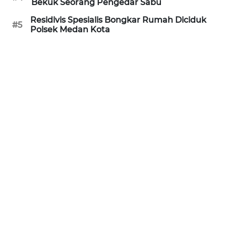
Bekuk Seorang Pengedar Sabu
NEWS
Residivis Spesialis Bongkar Rumah Diciduk
#5
Polsek Medan Kota
METRO
SIANTAR
NEWS
METRO
MEDAN
NEWS
METRO
JAKARTA
NEWS
KRT
NEWS
KARING