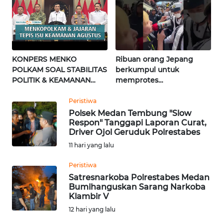
KALTARA
WN
KALSEL
KONPERS MENKO
Ribuan orang Jepang
WN
POLKAM SOAL STABILITAS
berkumpul untuk
KALTIM
POLITIK & KEAMANAN
memprotes
NASIONAL | Wahana
pembangunan masjid
Terkini
pertama di Fujisawa
Peristiwa
WN
Polsek Medan Tembung "Slow
SULSEL
Respon" Tanggapi Laporan Curat,
Driver Ojol Geruduk Polrestabes
WN
11 hari yang lalu
GORONTALO
Peristiwa
Satresnarkoba Polrestabes Medan
WN
Bumihanguskan Sarang Narkoba
SULUT
Klambir V
12 hari yang lalu
WN