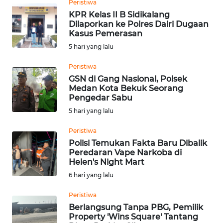
WN
Peristiwa
SERAMBI
KPR Kelas II B Sidikalang
Dilaporkan ke Polres Dairi Dugaan
Kasus Pemerasan
WN
5 hari yang lalu
JAMBI
Peristiwa
WN
GSN di Gang Nasional, Polsek
SULTRA
Medan Kota Bekuk Seorang
Pengedar Sabu
WN
5 hari yang lalu
NTB
Peristiwa
Polisi Temukan Fakta Baru Dibalik
WN
Peredaran Vape Narkoba di
SULTENG
Helen's Night Mart
6 hari yang lalu
WN
SULBAR
Peristiwa
Berlangsung Tanpa PBG, Pemilik
Property 'Wins Square' Tantang
WN