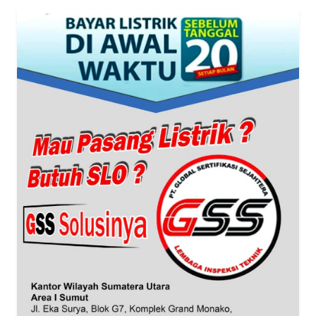
SPORT
WAHANA
UMKM
WAHANA
SELEB
WAHANA
PERSONA
WAHANA
OTOMOTIF
WAHANA
HEALTH
WAHANA