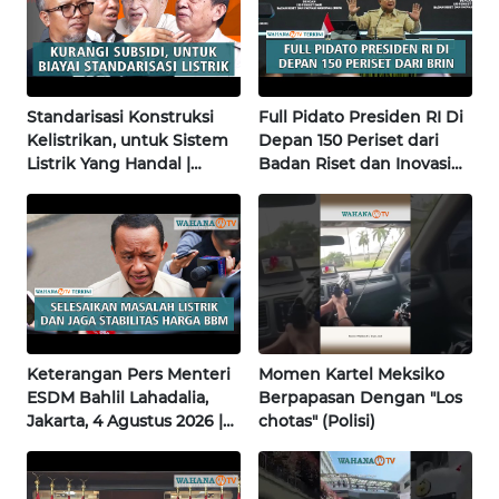
NUSANTARA
WN
JOGJA
Standarisasi Konstruksi
Full Pidato Presiden RI Di
Kelistrikan, untuk Sistem
Depan 150 Periset dari
WN
Listrik Yang Handal |
Badan Riset dan Inovasi
JATIM
Konsumen Dignity
Nasional | Wahana Terkini
WN
BALI
WN
KALBAR
Keterangan Pers Menteri
Momen Kartel Meksiko
ESDM Bahlil Lahadalia,
Berpapasan Dengan "Los
WN
Jakarta, 4 Agustus 2026 |
chotas" (Polisi)
KALTENG
Wahana Terkini
WN