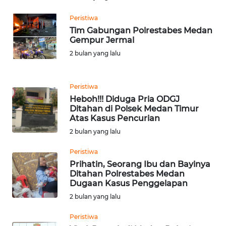
NATUNA
Peristiwa
Tim Gabungan Polrestabes Medan
WN
Gempur Jermal
BINTAN
2 bulan yang lalu
WN
MANDALIKA
Peristiwa
Heboh!!! Diduga Pria ODGJ
Ditahan di Polsek Medan Timur
WN
Atas Kasus Pencurian
LIKUPANG
2 bulan yang lalu
WN
Peristiwa
LABUANBAJO
Prihatin, Seorang Ibu dan Bayinya
Ditahan Polrestabes Medan
Dugaan Kasus Penggelapan
WN
BORNEO
2 bulan yang lalu
Peristiwa
Wahana