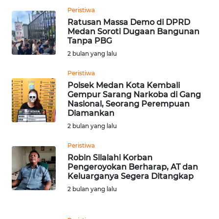
Peristiwa
WN
Ratusan Massa Demo di DPRD
CIANJUR
Medan Soroti Dugaan Bangunan
Tanpa PBG
2 bulan yang lalu
WN
KEPULAUAN
Peristiwa
SERIBU
Polsek Medan Kota Kembali
Gempur Sarang Narkoba di Gang
WN
Nasional, Seorang Perempuan
Diamankan
TANGERANG
2 bulan yang lalu
WN
Peristiwa
BINJAI
Robin Silalahi Korban
Pengeroyokan Berharap, AT dan
WN
Keluarganya Segera Ditangkap
CIREBON
2 bulan yang lalu
WN