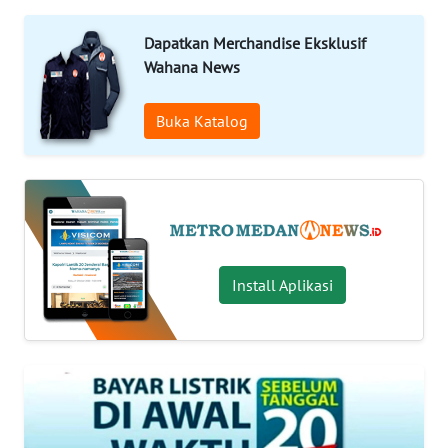
INDEKS
BERITA
Dapatkan Merchandise Eksklusif
Wahana News
KONTAK
KAMI
Buka Katalog
INFO
IKLAN
TENTANG
KAMI
Install Aplikasi
PEDOMAN
MEDIA
SIBER
REDAKSI