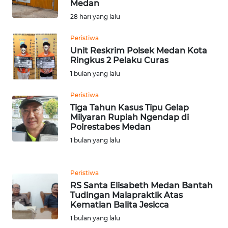
WN
Medan
BOGOR
28 hari yang lalu
Peristiwa
WN
DEPOK
Unit Reskrim Polsek Medan Kota
Ringkus 2 Pelaku Curas
1 bulan yang lalu
WN
TAPANULI
Peristiwa
UTARA
Tiga Tahun Kasus Tipu Gelap
Milyaran Rupiah Ngendap di
WN
Polrestabes Medan
SAMOSIR
1 bulan yang lalu
WN
Peristiwa
PADANG
LAWAS
RS Santa Elisabeth Medan Bantah
Tudingan Malapraktik Atas
Kematian Balita Jesicca
WN
1 bulan yang lalu
SUMEDANG