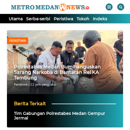
Utama
Serba-serbi
Peristiwa
Tokoh
Indeks
WAHANA
Tutup
TV
PERISTIWA
UTAMA
Polrestabes Medan Bumihanguskan
SERBA-
Sarang Narkoba di Bantaran Rel KA
SERBI
Tembung
Peristiwa
|
22 jam yang lalu
PERISTIWA
Berita Terkait
TOKOH
Tim Gabungan Polrestabes Medan Gempur
Jermal
Informasi