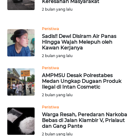
PRIANGAN
Keresahan Masyarakat
TIMUR
2 bulan yang lalu
WN
Peristiwa
SEMARANG
Sadis!! Dewi Disiram Air Panas
Hingga Wajah Melepuh oleh
WN
Kawan Kerjanya
SOLO
2 bulan yang lalu
WN
Peristiwa
BOROBUDUR
AMPMSU Desak Polrestabes
Medan Ungkap Dugaan Produk
Ilegal di Intan Cosmetic
WN
2 bulan yang lalu
MADURA
Peristiwa
WN
Warga Resah, Peredaran Narkoba
SURABAYA
Bebas di Jalan Klambir V, Prialaut
dan Gang Pante
2 bulan yang lalu
WN