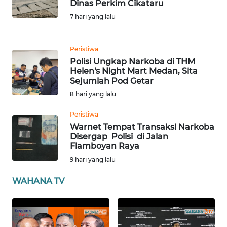
Dinas Perkim Cikataru
BABEL
7 hari yang lalu
WN
SUMBAR
Peristiwa
Polisi Ungkap Narkoba di THM
Helen's Night Mart Medan, Sita
WN
Sejumlah Pod Getar
SUMSEL
8 hari yang lalu
WN
Peristiwa
BENGKULU
Warnet Tempat Transaksi Narkoba
Disergap Polisi di Jalan
Flamboyan Raya
WN
LAMPUNG
9 hari yang lalu
WAHANA TV
WN
JATENG
WN