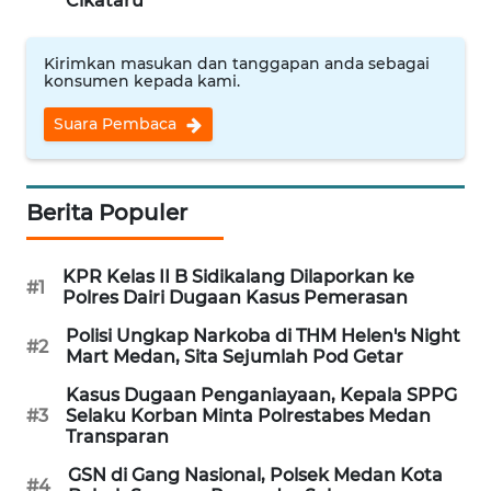
Cikataru
KONSUMEN
Kirimkan masukan dan tanggapan anda sebagai
FORWAMKI
konsumen kepada kami.
Suara Pembaca
ALPERKLINAS
FORJASIDA
Berita Populer
TAMBANG
NEWS
KPR Kelas II B Sidikalang Dilaporkan ke
#1
Polres Dairi Dugaan Kasus Pemerasan
SITUNGIR
Polisi Ungkap Narkoba di THM Helen's Night
#2
NEWS
Mart Medan, Sita Sejumlah Pod Getar
Kasus Dugaan Penganiayaan, Kepala SPPG
SIDIKALANG
#3
Selaku Korban Minta Polrestabes Medan
NEWS
Transparan
GSN di Gang Nasional, Polsek Medan Kota
#4
SIBARAGAS