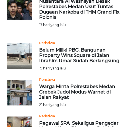
WN
Nusantara Al Washliyah Desak
TAPANULI
Polrestabes Medan Usut Tuntas
Dugaan Narkoba di THM Grand Fix
SELATAN
Polonia
17 hari yang lalu
WN
TANJUNG
LESUNG
Peristiwa
Belum Miliki PBG, Bangunan
WN
Property Wins Square di Jalan
KARO
Ibrahim Umar Sudah Berlangsung
19 hari yang lalu
WN
Peristiwa
SIMALUNGUN
Warga Minta Polrestabes Medan
Grebek Judol Modus Warnet di
WN
Jalan Rakyat
LABUHANBATU
21 hari yang lalu
Peristiwa
WN
Pegawai SPA Sekaligus Pengedar
TAPANULI