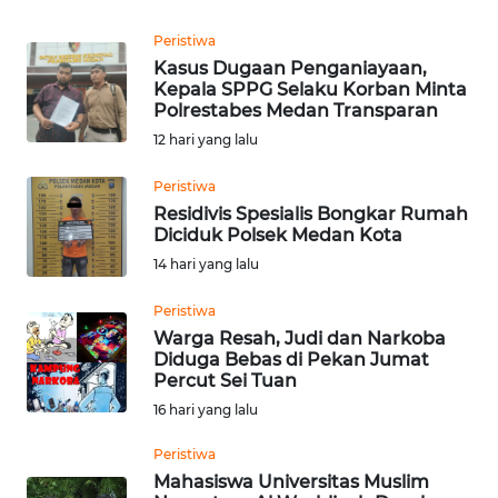
MALUKU
Peristiwa
WN
Kasus Dugaan Penganiayaan,
MALUT
Kepala SPPG Selaku Korban Minta
Polrestabes Medan Transparan
12 hari yang lalu
WN
DAIRI
Peristiwa
Residivis Spesialis Bongkar Rumah
WN
Diciduk Polsek Medan Kota
DANAU
14 hari yang lalu
TOBA
Peristiwa
WN
Warga Resah, Judi dan Narkoba
NIAS
Diduga Bebas di Pekan Jumat
Percut Sei Tuan
16 hari yang lalu
WN
LANGKAT
Peristiwa
Mahasiswa Universitas Muslim