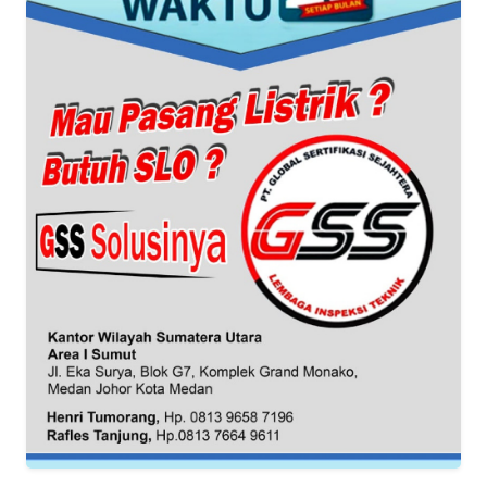
KARIR
DISCLAIMER
Wahana
News
Regional
WN
SUMUT
WN
JAKARTA
WN
JABAR
WN