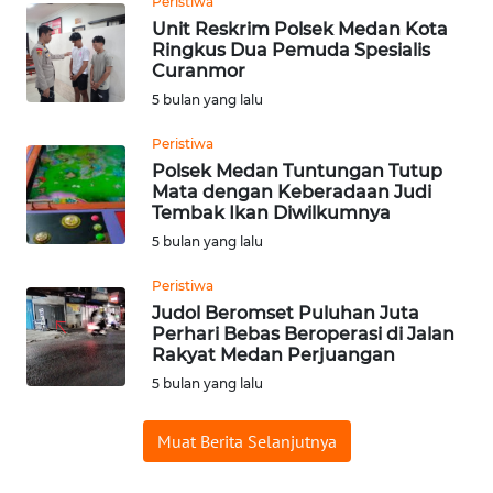
Peristiwa
LISTRIK
Unit Reskrim Polsek Medan Kota
Ringkus Dua Pemuda Spesialis
Curanmor
WAHANA
TRAVEL
5 bulan yang lalu
Peristiwa
WAHANA
Polsek Medan Tuntungan Tutup
TV
Mata dengan Keberadaan Judi
Tembak Ikan Diwilkumnya
WAHANANEWS
5 bulan yang lalu
ID
Peristiwa
Judol Beromset Puluhan Juta
WAHANANEWS
Perhari Bebas Beroperasi di Jalan
CO ID
Rakyat Medan Perjuangan
5 bulan yang lalu
WAHANANEWS
NET
Muat Berita Selanjutnya
WAHANA