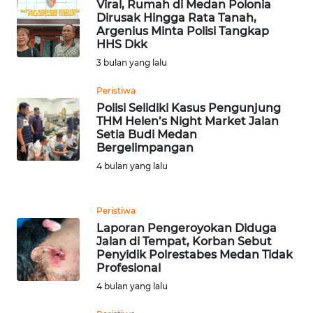
Viral, Rumah di Medan Polonia
Media
Dirusak Hingga Rata Tanah,
Group
Argenius Minta Polisi Tangkap
HHS Dkk
WAHANA
3 bulan yang lalu
NEWS
Peristiwa
WAHANA
Polisi Selidiki Kasus Pengunjung
TANI
THM Helen’s Night Market Jalan
Setia Budi Medan
Bergelimpangan
WAHANA
4 bulan yang lalu
ADVOKAT
WAHANA
Peristiwa
INFRASTRUKTUR
Laporan Pengeroyokan Diduga
Jalan di Tempat, Korban Sebut
Penyidik Polrestabes Medan Tidak
WAHANA
Profesional
KONSUMEN
4 bulan yang lalu
WAHANA