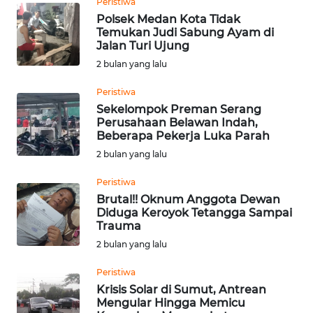
Peristiwa
INDRAMAYU
Polsek Medan Kota Tidak
Temukan Judi Sabung Ayam di
WN
Jalan Turi Ujung
KUNINGAN
2 bulan yang lalu
WN
Peristiwa
MAJALENGKA
Sekelompok Preman Serang
Perusahaan Belawan Indah,
Beberapa Pekerja Luka Parah
WN
2 bulan yang lalu
SUBANG
Peristiwa
WN
Brutal!! Oknum Anggota Dewan
SUKABUMI
Diduga Keroyok Tetangga Sampai
Trauma
2 bulan yang lalu
WN
PURWAKARTA
Peristiwa
Krisis Solar di Sumut, Antrean
WN
Mengular Hingga Memicu