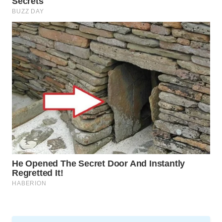
SPORT
WAHANA
UMKM
WAHANA
SELEB
WAHANA
PERSONA
WAHANA
OTOMOTIF
WAHANA
HEALTH
WAHANA