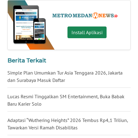
KALTARA
WN
KALSEL
Install Aplikasi
WN
KALTIM
Berita Terkait
WN
SULSEL
Simple Plan Umumkan Tur Asia Tenggara 2026, Jakarta
dan Surabaya Masuk Daftar
WN
GORONTALO
Lucas Resmi Tinggalkan SM Entertainment, Buka Babak
Baru Karier Solo
WN
SULUT
Adaptasi “Wuthering Heights” 2026 Tembus Rp4,1 Triliun,
Tawarkan Versi Ramah Disabilitas
WN