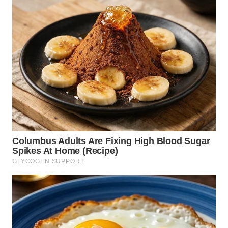
WN
TAPANULI
SELATAN
WN
TANJUNG
LESUNG
WN
KARO
WN
SIMALUNGUN
WN
LABUHANBATU
WN
TAPANULI