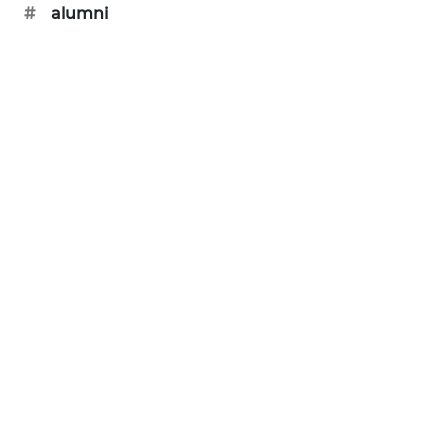
NEWS
#
alumni
JURNAL
MARITIM
HUMBANG
NEWS
GARONGGANG
NEWS
FISUELRI
ID
ENERGI
NEWS
CILEUNGSI
NEWS