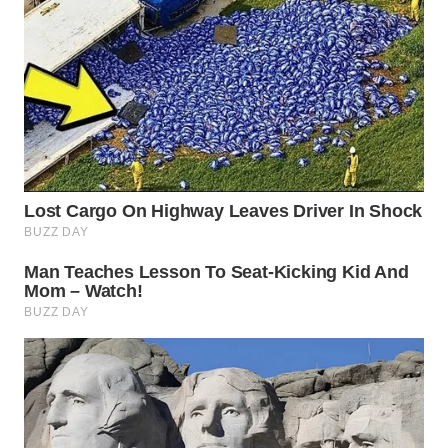
NATUNA
WN
BINTAN
WN
MANDALIKA
WN
LIKUPANG
WN
LABUANBAJO
WN
BORNEO
Wahana