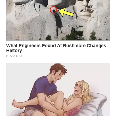
Media
Group
WAHANA
NEWS
WAHANA
TANI
WAHANA
ADVOKAT
WAHANA
INFRASTRUKTUR
WAHANA
KONSUMEN
WAHANA