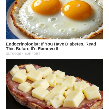
TENGAH
WN DELI
SERDANG
WN
TEBING
TINGGI
WN
PAKPAK
WN
KARAWANG
WN
BEKASI