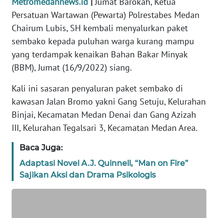
Metromedannews.id
|
Jumat Barokah, Ketua
KARIR
Persatuan Wartawan (Pewarta) Polrestabes Medan
Chairum Lubis, SH kembali menyalurkan paket
DISCLAIMER
sembako kepada puluhan warga kurang mampu
yang terdampak kenaikan Bahan Bakar Minyak
Wahana
(BBM), Jumat (16/9/2022) siang.
News
Regional
Kali ini sasaran penyaluran paket sembako di
kawasan Jalan Bromo yakni Gang Setuju, Kelurahan
WN
SUMUT
Binjai, Kecamatan Medan Denai dan Gang Azizah
III, Kelurahan Tegalsari 3, Kecamatan Medan Area.
WN
Baca Juga:
JAKARTA
Adaptasi Novel A.J. Quinnell, “Man on Fire”
WN
Sajikan Aksi dan Drama Psikologis
JABAR
WN