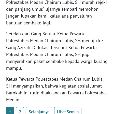
Polrestabes Medan Chairum Lubis, SH murah rejeki
BABEL
dan panjang umur," ujarnya sembari memohon
jangan lupakan kami, kalau ada penyaluran
WN
bantuan sembako lagi.
SUMBAR
Setelah dari Gang Setuju, Ketua Pewarta
WN
Polrestabes Medan Chairum Lubis, SH menuju ke
SUMSEL
Gang Azizah. Di lokasi tersebut Ketua Pewarta
Polrestabes Medan Chairum Lubis, SH juga
WN
menyerahkan paket sembako kepada warga kurang
BENGKULU
mampu.
WN
Ketua Pewarta Polrestabes Medan Chairum Lubis,
LAMPUNG
SH menyampaikan, bahwa kegiatan sosial Jumat
Barokah ini rutin dilaksanakan Pewarta Polrestabes
WN
JATENG
Medan.
1
2
Selanjutnya
Lihat Semua
WN