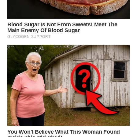
WN
BOGOR
WN
DEPOK
WN
TAPANULI
UTARA
WN
SAMOSIR
WN
PADANG
LAWAS
WN
SUMEDANG