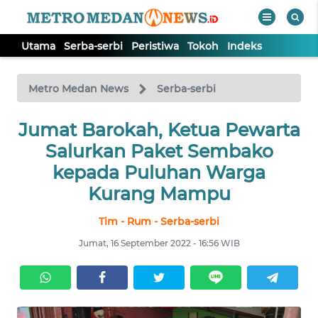
Utama
Serba-serbi
Peristiwa
Tokoh
Indeks
WAHANA
Tutup
TV
Metro Medan News
Serba-serbi
UTAMA
Jumat Barokah, Ketua Pewarta
Salurkan Paket Sembako
SERBA-
kepada Puluhan Warga
SERBI
Kurang Mampu
Tim - Rum - Serba-serbi
PERISTIWA
Jumat, 16 September 2022 - 16:56 WIB
TOKOH
Informasi