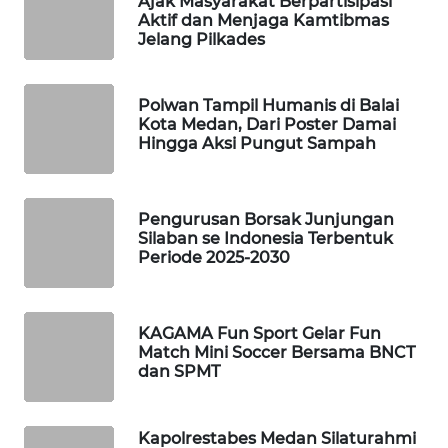
Ajak Masyarakat Berpartisipasi
MAWAKA
Aktif dan Menjaga Kamtibmas
ID
Jelang Pilkades
MARTABAT
NET
Polwan Tampil Humanis di Balai
Kota Medan, Dari Poster Damai
Hingga Aksi Pungut Sampah
PLN
WATCH
Pengurusan Borsak Junjungan
MKLI
Silaban se Indonesia Terbentuk
Periode 2025-2030
LPKKI
LKKI
KAGAMA Fun Sport Gelar Fun
Match Mini Soccer Bersama BNCT
dan SPMT
KOPEKLIN
PORTAL
Kapolrestabes Medan Silaturahmi