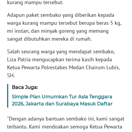
WN
kurang mampu tersebut.
SERAMBI
Adapun paket sembako yang diberikan kepada
warga kurang mampu tersebut berupa beras 5 kg,
WN
JAMBI
mi instan, dan minyak goreng yang memang
sangat dibutuhkan mereka di rumah.
WN
SULTRA
Salah seorang warga yang mendapat sembako,
Liza Patria mengucapkan terima kasih kepada
WN
Ketua Pewarta Polrestabes Medan Chairum Lubis,
NTB
SH.
Baca Juga:
WN
SULTENG
Simple Plan Umumkan Tur Asia Tenggara
2026, Jakarta dan Surabaya Masuk Daftar
WN
SULBAR
"Dengan adanya bantuan sembako ini, kami sangat
terbantu. Kami mendoakan semoga Ketua Pewarta
WN