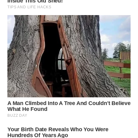
WN
CIANJUR
WN
KEPULAUAN
SERIBU
WN
TANGERANG
WN
BINJAI
WN
CIREBON
WN