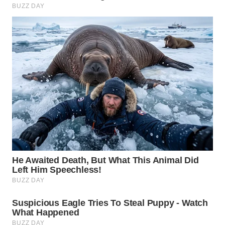
INDRAMAYU
WN
KUNINGAN
WN
MAJALENGKA
WN
SUBANG
WN
SUKABUMI
WN
PURWAKARTA
WN