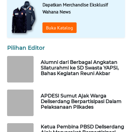
DESA
Dapatkan Merchandise Eksklusif
WISATA
Wahana News
LAPAK
Buka Katalog
WAHANA
Wahana
Pilihan Editor
Network
Alumni dari Berbagai Angkatan
KONSUMEN
Silaturahmi ke SD Swasta YAPSI,
LISTRIK
Bahas Kegiatan Reuni Akbar
MASYARAKAT
KELISTRIKAN
APDESI Sumut Ajak Warga
Deliserdang Berpartisipasi Dalam
Pelaksanaan Pilkades
WALINKI
ID
Ketua Pembina PBSD Deliserdang