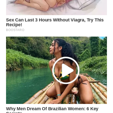
LISTRIK
WAHANA
TRAVEL
WAHANA
TV
WAHANANEWS
ID
WAHANANEWS
CO ID
WAHANANEWS
NET
WAHANA