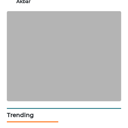
Akbar
NEWS
METRO
SIANTAR
NEWS
METRO
MEDAN
NEWS
METRO
JAKARTA
NEWS
KRT
NEWS
Trending
KARING