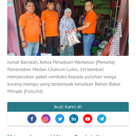
INDEKS
BERITA
KONTAK
KAMI
INFO
IKLAN
Jumat Barokah, Ketua Persatuan Wartawan (Pewarta)
Polrestabes Medan Chairum Lubis, SH kembali
TENTANG
menyalurkan paket sembako kepada puluhan warga
KAMI
kurang mampu yang terdampak kenaikan Bahan Bakar
Minyak. (Foto/ist)
PEDOMAN
MEDIA
Ikuti Kami di:
SIBER
REDAKSI