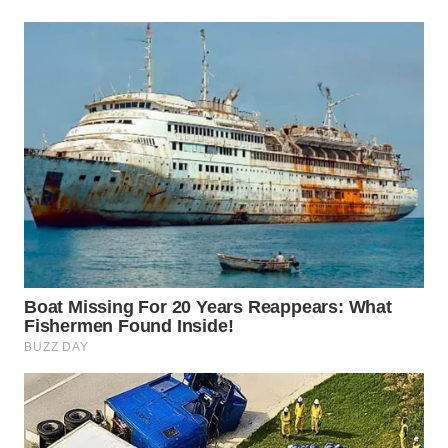
PRIANGAN
TIMUR
WN
SEMARANG
WN
SOLO
WN
BOROBUDUR
WN
MADURA
WN
SURABAYA
WN