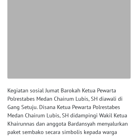
BANTEN
WN
NTT
WN
KEPRI
WN
PAPUA
WN
Kegiatan sosial Jumat Barokah Ketua Pewarta
PAPUA
Polrestabes Medan Chairum Lubis, SH diawali di
BARAT
Gang Setuju. Disana Ketua Pewarta Polrestabes
Medan Chairum Lubis, SH didampingi Wakil Ketua
WN
RIAU
Khairunnas dan anggota Bardansyah menyalurkan
paket sembako secara simbolis kepada warga