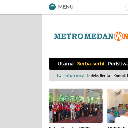
MENU
WAHANA
Tutup
TV
UTAMA
SERBA-
Utama
Serba-serbi
Peristiw
SERBI
Informasi
Indeks Berita
Kontak 
PERISTIWA
TOKOH
Informasi
INDEKS