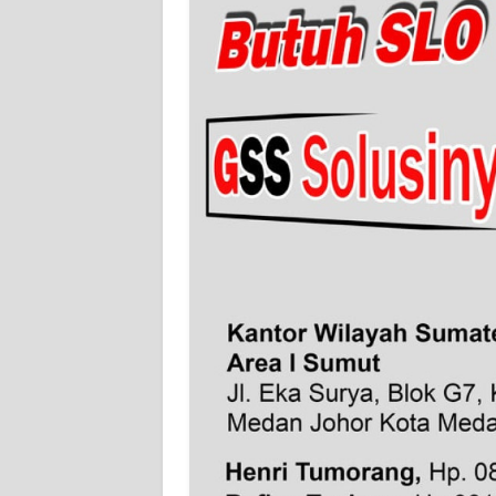
WN
JAMBI
WN
SULTRA
WN
NTB
WN
SULTENG
WN
SULBAR
WN
BABEL