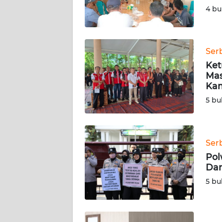
4 bu
WN
KALSEL
Ser
WN
KALTIM
Ket
Mas
Kam
WN
SULSEL
5 bu
WN
GORONTALO
Ser
Pol
WN
Dar
SULUT
5 bu
WN
MALUKU