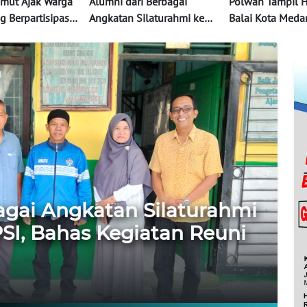
mut Ajak Warga
Alumni dari Berbagai
Polwan Tampil 
g Berpartisipasi
Angkatan Silaturahmi ke
Balai Kota Medan
aksanaan
SD Swasta YAPSI, Bahas
Poster Damai Hi
Kegiatan Reuni Akbar
Pungut Sampah
agai Angkatan Silaturahmi
SI, Bahas Kegiatan Reuni