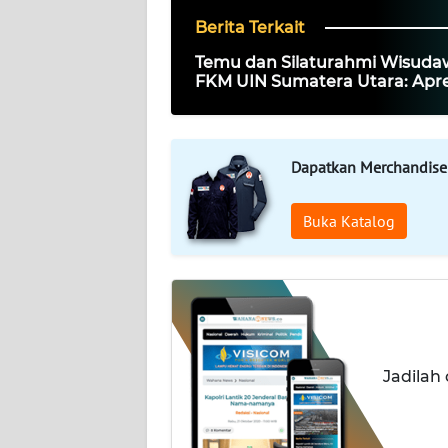
Berita Terkait
DISCLAIMER
Temu dan Silaturahmi Wisud
FKM UIN Sumatera Utara: Apre
Wahana
dan Kebersamaan Angkatan 8
News
Regional
Dapatkan Merchandise
WN
SUMUT
Buka Katalog
WN
JAKARTA
WN
JABAR
Jadilah
WN
BANTEN