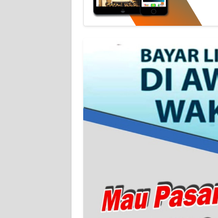
WN
NTT
WN
KEPRI
WN
PAPUA
WN
PAPUA
BARAT
WN
RIAU
WN
SERAMBI