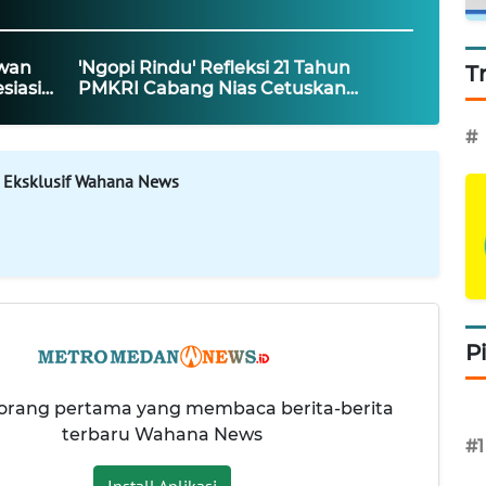
awan
'Ngopi Rindu' Refleksi 21 Tahun
T
siasi
PMKRI Cabang Nias Cetuskan
6 & 87
FORKOMA
#
 Eksklusif Wahana News
P
 orang pertama yang membaca berita-berita
terbaru Wahana News
#1
Install Aplikasi