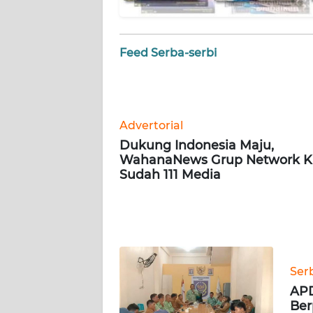
WN
JOGJA
Feed Serba-serbi
WN
JATIM
Advertorial
WN
BALI
Dukung Indonesia Maju,
WahanaNews Grup Network Ki
Sudah 111 Media
WN
KALBAR
WN
KALTENG
Ser
WN
APD
KALTARA
Ber