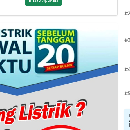
#
#
#
#