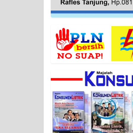
WN
SUMBAR
WN
SUMSEL
WN
BENGKULU
WN
LAMPUNG
WN
JATENG
WN
NUSANTARA