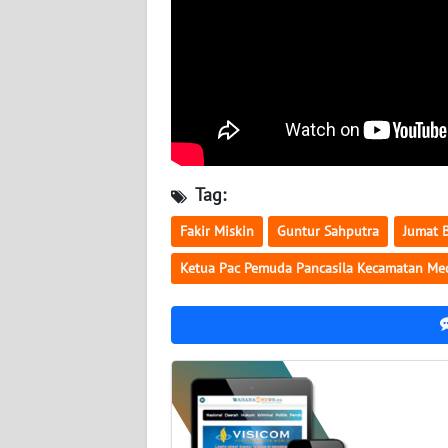
WN
KALSEL
WN
KALTIM
WN
Tag:
SULSEL
Fakir Miskin
Guntur Sahputra
Jumat 
WN
Ketua Pac Pemuda Pancasila Kecamatan Me
GORONTALO
WN
SULUT
WN
MALUKU