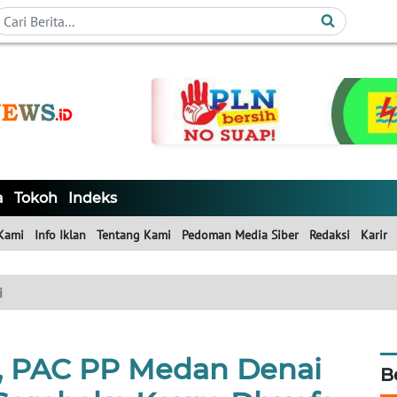
a
Tokoh
Indeks
Kami
Info Iklan
Tentang Kami
Pedoman Media Siber
Redaksi
Karir
i
, PAC PP Medan Denai
B