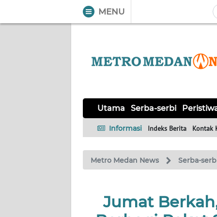
MENU
WAHANA
Tutup
TV
UTAMA
SERBA-
Utama
Serba-serbi
Peristiw
SERBI
Informasi
Indeks Berita
Kontak 
PERISTIWA
Metro Medan News
Serba-serb
TOKOH
Informasi
Jumat Berkah
INDEKS