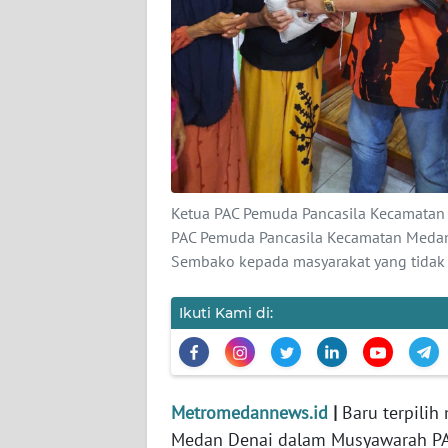
DISCLAIMER
Wahana
News
Regional
WN
SUMUT
Ketua PAC Pemuda Pancasila Kecamatan 
PAC Pemuda Pancasila Kecamatan Medan
WN
Sembako kepada masyarakat yang tidak 
JAKARTA
Ikuti Kami di:
WN
JABAR
WN
Metromedannews.id
|
Baru terpilih
BANTEN
Medan Denai dalam Musyawarah PAC