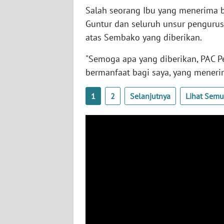
Salah seorang Ibu yang menerima 
WN
Guntur dan seluruh unsur penguru
JOGJA
atas Sembako yang diberikan.
WN
"Semoga apa yang diberikan, PAC 
JATIM
bermanfaat bagi saya, yang menerim
WN
1
2
Selanjutnya
Lihat Sem
BALI
WN
KALBAR
WN
KALTENG
WN
KALTARA