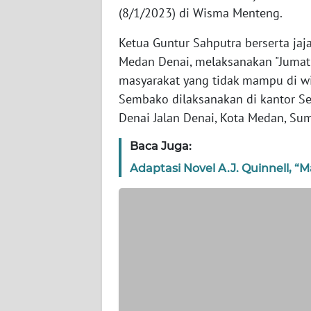
(8/1/2023) di Wisma Menteng.
WN
NTT
Ketua Guntur Sahputra berserta ja
Medan Denai, melaksanakan "Juma
WN
masyarakat yang tidak mampu di w
KEPRI
Sembako dilaksanakan di kantor S
Denai Jalan Denai, Kota Medan, Sum
WN
PAPUA
Baca Juga:
Adaptasi Novel A.J. Quinnell, “
WN
PAPUA
BARAT
WN
RIAU
WN
SERAMBI