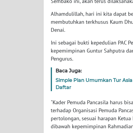
Sembako ini, akan terus dilaksanaka
WN
Alhamdulillah, hari ini kita dapat
SUMBAR
membutuhkan terkhusus Kaum Dhua
Denai.
WN
SUMSEL
Ini sebagai bukti kepedulian PAC
kepemimpinan Guntur Sahputra dan 
WN
Pengurus.
BENGKULU
Baca Juga:
WN
Simple Plan Umumkan Tur Asia 
LAMPUNG
Daftar
WN
"Kader Pemuda Pancasila harus bis
JATENG
terhadap Organisasi Pemuda Panc
pertolongan, sesuai harapan Ketua
WN
dibawah kepemimpinan Rahmadian S
NUSANTARA