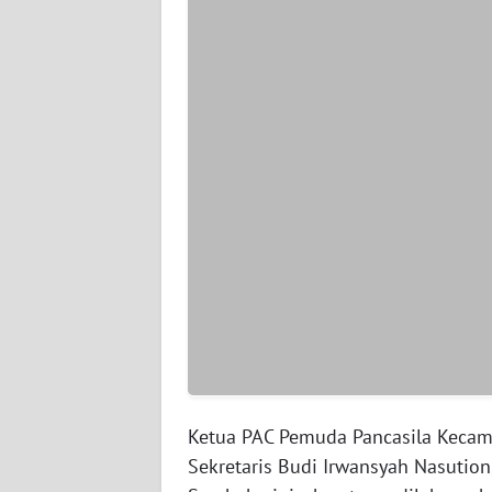
WN
JAMBI
WN
SULTRA
WN
NTB
WN
SULTENG
WN
SULBAR
Ketua PAC Pemuda Pancasila Kecam
WN
Sekretaris Budi Irwansyah Nasutio
BABEL