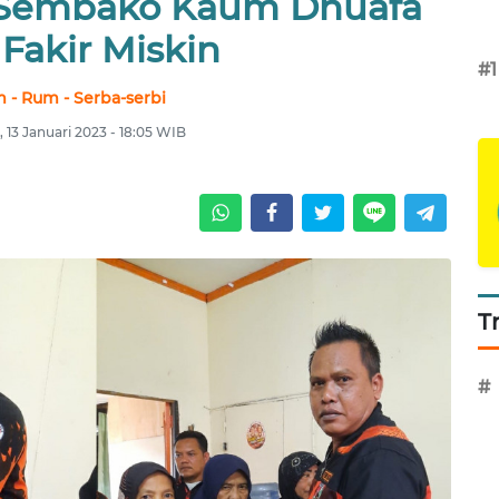
 Sembako Kaum Dhuafa
Fakir Miskin
#1
m - Rum - Serba-serbi
 13 Januari 2023 - 18:05 WIB
T
#