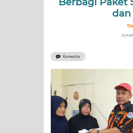
Berbagi Paket
BERITA
dan 
KONTAK
KAMI
Ti
Jumat,
INFO
IKLAN
Komentar
TENTANG
KAMI
PEDOMAN
MEDIA
SIBER
REDAKSI
KARIR