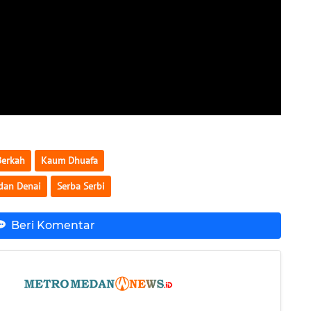
Berkah
Kaum Dhuafa
dan Denai
Serba Serbi
Beri Komentar