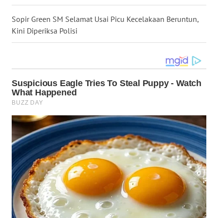
WN
TAPANULI
Sopir Green SM Selamat Usai Picu Kecelakaan Beruntun,
SELATAN
Kini Diperiksa Polisi
WN
TANJUNG
LESUNG
WN
KARO
WN
SIMALUNGUN
WN
LABUHANBATU
WN
TAPANULI