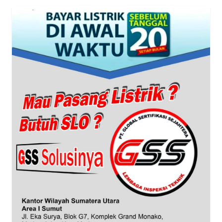
BANTEN
WN
NTT
WN
KEPRI
WN
PAPUA
WN
PAPUA
BARAT
WN
RIAU