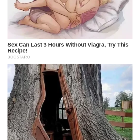
SPORT
WAHANA
UMKM
WAHANA
SELEB
WAHANA
PERSONA
WAHANA
OTOMOTIF
WAHANA
HEALTH
WAHANA