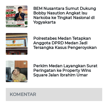
KONSUMEN
BEM Nusantara Sumut Dukung
Bobby Nasution Angkat Isu
FORWAMKI
Narkoba ke Tingkat Nasional di
Yogyakarta
ALPERKLINAS
Polrestabes Medan Tetapkan
FORJASIDA
Anggota DPRD Medan Jadi
Tersangka Kasus Pengeroyokan
TAMBANG
NEWS
Perkim Medan Layangkan Surat
Peringatan ke Property Wins
SITUNGIR
Square Jalan Ibrahim Umar
NEWS
SIDIKALANG
KOMENTAR
NEWS
SIBARAGAS