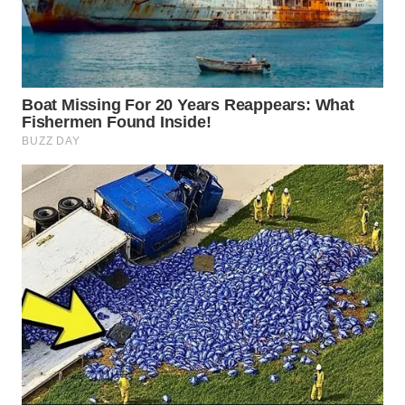
PRIANGAN
TIMUR
WN
SEMARANG
WN
SOLO
WN
BOROBUDUR
WN
MADURA
WN
SURABAYA
WN