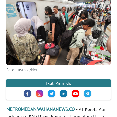
INDEKS
BERITA
KONTAK
KAMI
INFO
IKLAN
TENTANG
KAMI
Foto ilustrasi/Net.
PEDOMAN
Ikuti Kami di:
MEDIA
SIBER
REDAKSI
METROMEDAN.WAHANANEWS.CO
-
PT Kereta Api
Indonesia (KAI) Divisi Regional I Sumatera Utara