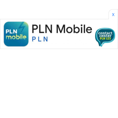
X
WAHANA MEDIA GROUP
|
|
|
WAHANA NEWS co
WAHANA TANI
WAHANA ADVOKAT