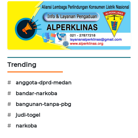
NEWS
JURNAL
MARITIM
HUMBANG
NEWS
GARONGGANG
Trending
NEWS
#
anggota-dprd-medan
FISUELRI
ID
#
bandar-narkoba
#
bangunan-tanpa-pbg
ENERGI
NEWS
#
judi-togel
#
narkoba
CILEUNGSI
NEWS