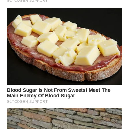
WN
CIANJUR
WN
KEPULAUAN
SERIBU
WN
TANGERANG
WN
BINJAI
WN
CIREBON
WN