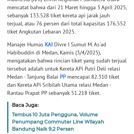
KARIR
mencatat bahwa dari 21 Maret hingga 3 April 2025,
sebanyak 133.528 tiket kereta api jarak jauh
DISCLAIMER
terjual, atau 76 persen dari total kapasitas 176.552
tiket Angkutan Lebaran 2025.
Wahana
News
Manajer Humas
KAI
Divre I Sumut M. As'ad
Regional
Habibuddin di Medan, Kamis (3/4/2025),
mengatakan bahwa rincian tiket yang sudah terjual
WN
tersebut adalah untuk Kereta APi Putri Deli relasi
SUMUT
Medan - Tanjung Balai
PP
mencapai 82.310 tiket
dan Kereta APi Sribilah Utama relasi Medan -
WN
JAKARTA
Rantau Prapat PP sebanyak 51.218 tiket.
Baca Juga:
WN
JABAR
Tembus 10 Juta Pengguna, Volume
Penumpang Commuter Line Wilayah
Bandung Naik 9,2 Persen
WN