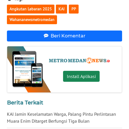
KALTARA
Angkutan Lebaran 2025
KAI
PP
WN
Wahananewsmetromedan
KALSEL
Beri Komentar
WN
KALTIM
WN
SULSEL
Install Aplikasi
WN
GORONTALO
Berita Terkait
WN
SULUT
KAI Jamin Keselamatan Warga, Palang Pintu Perlintasan
Muara Enim Ditarget Berfungsi Tiga Bulan
WN