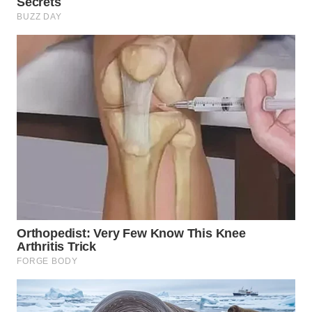
Media
Group
WAHANA
NEWS
WAHANA
TANI
WAHANA
ADVOKAT
WAHANA
INFRASTRUKTUR
WAHANA
KONSUMEN
WAHANA