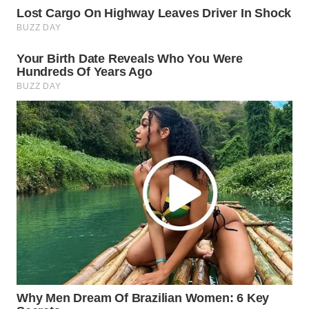
NATUNA
WN
BINTAN
WN
MANDALIKA
WN
LIKUPANG
WN
LABUANBAJO
WN
BORNEO
Wahana