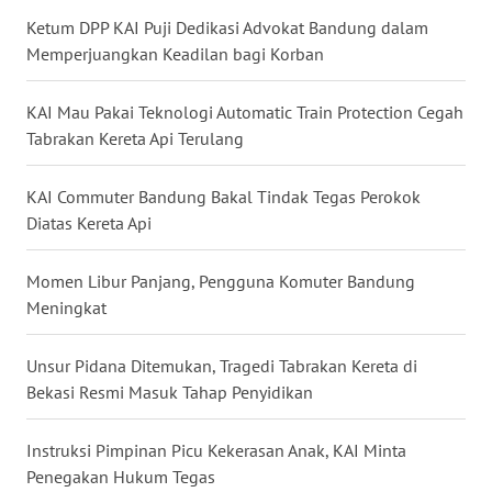
MALUKU
Ketum DPP KAI Puji Dedikasi Advokat Bandung dalam
Memperjuangkan Keadilan bagi Korban
WN
MALUT
KAI Mau Pakai Teknologi Automatic Train Protection Cegah
Tabrakan Kereta Api Terulang
WN
DAIRI
KAI Commuter Bandung Bakal Tindak Tegas Perokok
Diatas Kereta Api
WN
DANAU
TOBA
Momen Libur Panjang, Pengguna Komuter Bandung
Meningkat
WN
NIAS
Unsur Pidana Ditemukan, Tragedi Tabrakan Kereta di
Bekasi Resmi Masuk Tahap Penyidikan
WN
LANGKAT
Instruksi Pimpinan Picu Kekerasan Anak, KAI Minta
Penegakan Hukum Tegas