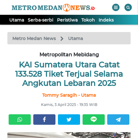
Utama
Serba-serbi
Peristiwa
Tokoh
Indeks
WAHANA
Tutup
TV
Metro Medan News
Utama
UTAMA
Metropolitan Mebidang
KAI Sumatera Utara Catat
SERBA-
133.528 Tiket Terjual Selama
SERBI
Angkutan Lebaran 2025
Tommy Saragih - Utama
PERISTIWA
Kamis, 3 April 2025 - 19:35 WIB
TOKOH
Informasi