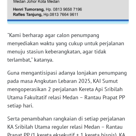
WN
SERAMBI
WN
JAMBI
"Kami berharap agar calon penumpang
menyediakan waktu yang cukup untuk perjalanan
WN
menuju stasiun keberangkatan, agar tidak
SULTRA
terlambat," katanya.
WN
Guna mengantisipasi adanya lonjakan penumpang
NTB
pada masa Angkutan Lebaran 2025, KAI Sumut
mengoperasikan 2 perjalanan Kereta Api Sribilah
WN
SULTENG
Utama Fakultatif relasi Medan – Rantau Prapat PP
setiap hari.
WN
Serta penambahan rangkaian di setiap perjalanan
SULBAR
KA Sribilah Utama reguler relasi Medan – Rantau
Prapat PP (1 kereta eksekutif + 1 kereta bisnis), KA
WN