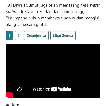
NUSANTARA
KAI Divre I Sumut juga telah memasang
Free Water
station
di Stasiun Medan dan Tebing Tinggi.
WN
Penumpang cukup membawa tumbler dan mengisi
JOGJA
ulang air secara gratis.
WN
1
2
Selanjutnya
Lihat Semua
JATIM
WN
BALI
WN
KALBAR
WN
KALTENG
WN
Tag: