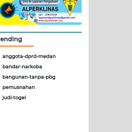
rending
anggota-dprd-medan
bandar-narkoba
bangunan-tanpa-pbg
pemusnahan
judi-togel