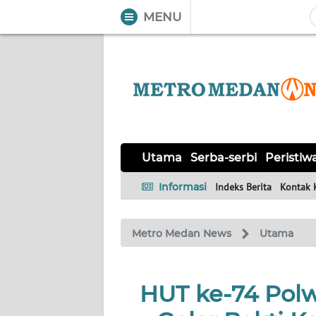
MENU
WAHANA
Tutup
TV
UTAMA
SERBA-
Utama
Serba-serbi
Peristiw
SERBI
Informasi
Indeks Berita
Kontak 
PERISTIWA
Metro Medan News
Utama
TOKOH
Informasi
HUT ke-74 Pol
INDEKS