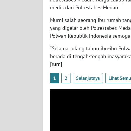
medis dari Polrestabes Medan.
WN
JOGJA
Murni salah seorang ibu rumah ta
yang digelar oleh Polrestabes Med
WN
Polwan Republik Indonesia semoga 
JATIM
"Selamat ulang tahun ibu-ibu Polwa
WN
berada di tengah-tengah masyarakat.
BALI
[rum]
WN
1
2
Selanjutnya
Lihat Sem
KALBAR
WN
KALTENG
WN
KALTARA