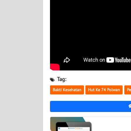
WN
KALSEL
WN
KALTIM
WN
SULSEL
WN
Tag:
GORONTALO
Bakti Kesehatan
Hut Ke 74 Polwan
P
WN
SULUT
WN
MALUKU