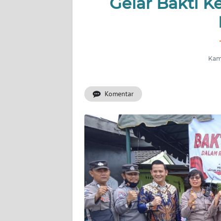
Gelar Bakti 
BERITA
KONTAK
KAMI
Kami
INFO
IKLAN
Komentar
TENTANG
KAMI
PEDOMAN
MEDIA
SIBER
REDAKSI
KARIR