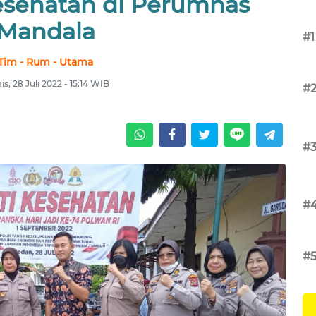
Kesehatan di Perumnas
Mandala
#1
Tim - Rum - Utama
s, 28 Juli 2022 - 15:14 WIB
#
#
#
#