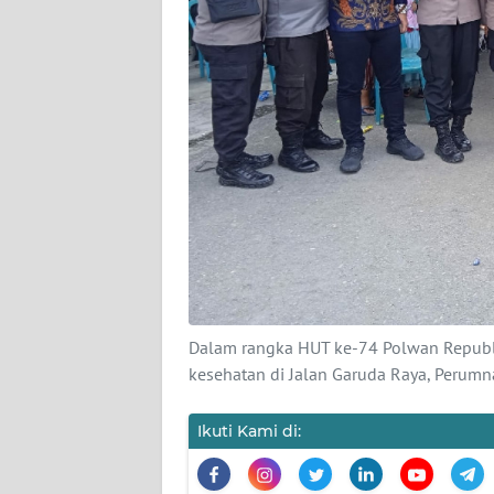
DISCLAIMER
Wahana
News
Regional
WN
SUMUT
WN
JAKARTA
Dalam rangka HUT ke-74 Polwan Republi
WN
kesehatan di Jalan Garuda Raya, Perumn
JABAR
Ikuti Kami di:
WN
BANTEN