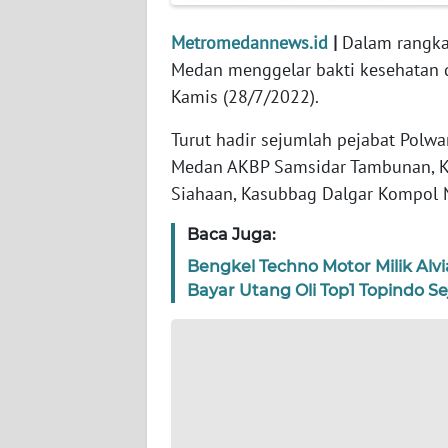
WN
Metromedannews.id
|
Dalam rangka 
NTT
Medan menggelar bakti kesehatan d
Kamis (28/7/2022).
WN
KEPRI
Turut hadir sejumlah pejabat Polw
Medan AKBP Samsidar Tambunan, K
WN
Siahaan, Kasubbag Dalgar Kompol 
PAPUA
Baca Juga:
WN
Bengkel Techno Motor Milik Alv
PAPUA
BARAT
Bayar Utang Oli Top1 Topindo Se
WN
RIAU
WN
SERAMBI