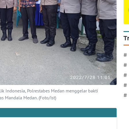
T
#
#
#
#
k Indonesia, Polrestabes Medan menggelar bakti
#
as Mandala Medan. (Foto/ist)