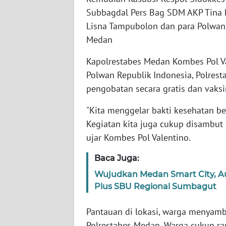
Subbagdal Pers Bag SDM AKP Tina P
WN
Lisna Tampubolon dan para Polwan 
SUMBAR
Medan
WN
Kapolrestabes Medan Kombes Pol Va
SUMSEL
Polwan Republik Indonesia, Polres
pengobatan secara gratis dan vaksi
WN
BENGKULU
"Kita menggelar bakti kesehatan be
Kegiatan kita juga cukup disambut
WN
ujar Kombes Pol Valentino.
LAMPUNG
Baca Juga:
WN
Wujudkan Medan Smart City, A
JATENG
Plus SBU Regional Sumbagut
WN
Pantauan di lokasi, warga menyambu
NUSANTARA
Polrestabes Medan. Warga cukup ra