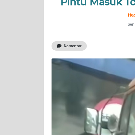
Pintu Masuk T
BERITA
Had
KONTAK
KAMI
Seni
INFO
Komentar
IKLAN
TENTANG
KAMI
PEDOMAN
MEDIA
SIBER
REDAKSI
KARIR