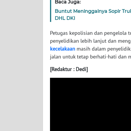
Baca Juga:
WN
Buntut Meninggalnya Sopir Tr
KALSEL
DHL DKI
WN
Petugas kepolisian dan pengelola t
KALTIM
penyelidikan lebih lanjut dan meng
kecelakaan
masih dalam penyelidi
WN
jalan untuk tetap berhati-hati dan 
SULSEL
[Redaktur : Dedi]
WN
GORONTALO
WN
SULUT
WN
MALUKU