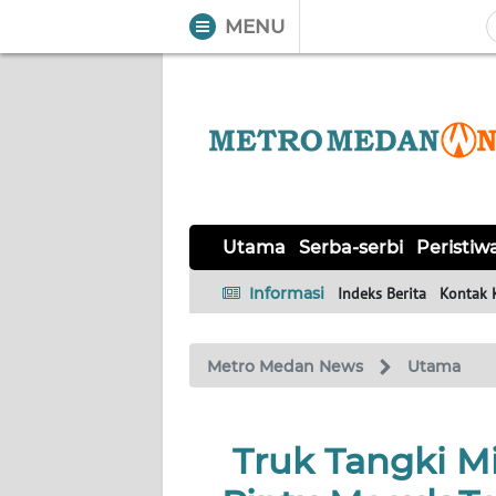
MENU
WAHANA
Tutup
TV
UTAMA
SERBA-
Utama
Serba-serbi
Peristiw
SERBI
Informasi
Indeks Berita
Kontak 
PERISTIWA
Metro Medan News
Utama
TOKOH
Informasi
Truk Tangki Mi
INDEKS