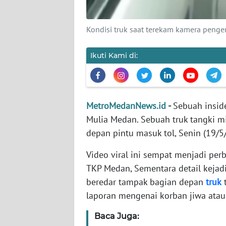
WN
Kondisi truk saat terekam kamera peng
JAMBI
Ikuti Kami di:
WN
SULTRA
WN
MetroMedanNews.id
-
Sebuah insid
NTB
Mulia Medan. Sebuah truk tangki m
depan pintu masuk tol, Senin (19/5
WN
SULTENG
Video viral ini sempat menjadi per
TKP Medan, Sementara detail kejad
WN
beredar tampak bagian depan
truk
t
SULBAR
laporan mengenai korban jiwa atau
WN
Baca Juga:
BABEL