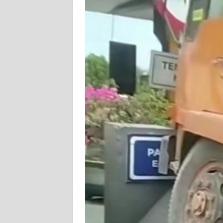
DISCLAIMER
Wahana
News
Regional
WN
SUMUT
WN
JAKARTA
WN
JABAR
WN
BANTEN