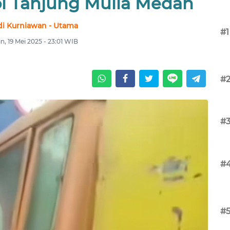
ol Tanjung Mulia Medan
i Kurniawan - Utama
#1
n, 19 Mei 2025 - 23:01 WIB
#
#
#
#