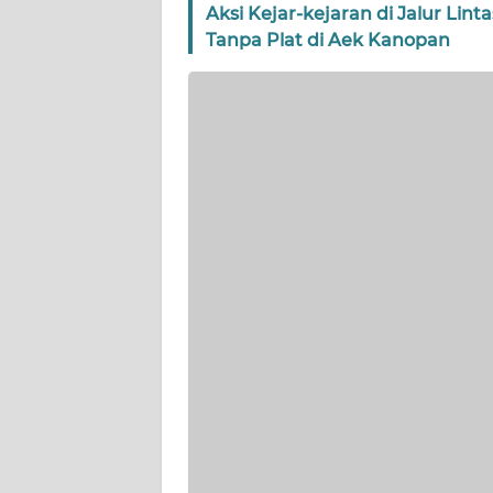
Aksi Kejar-kejaran di Jalur Li
Tanpa Plat di Aek Kanopan
WN
SUMBAR
WN
SUMSEL
WN
BENGKULU
WN
LAMPUNG
WN
JATENG
WN
NUSANTARA