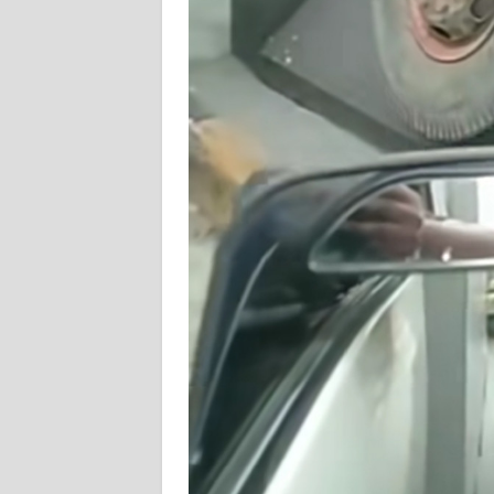
WN
NTT
WN
KEPRI
WN
PAPUA
WN
PAPUA
BARAT
WN
RIAU
WN
SERAMBI