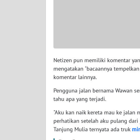
WN
JOGJA
WN
JATIM
WN
Netizen pun memiliki komentar yan
BALI
mengatakan "bacaannya tempelkan k
komentar lainnya.
WN
KALBAR
Pengguna jalan bernama Wawan se
tahu apa yang terjadi.
WN
KALTENG
"Aku kan naik kereta mau ke jalan 
perhatikan setelah aku pulang dari
WN
Tanjung Mulia ternyata ada truk
mi
KALTARA