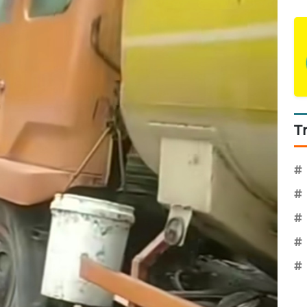
T
#
#
#
#
#