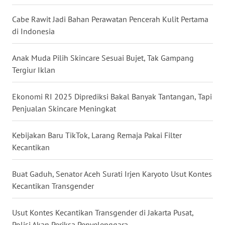
WN
TAPANULI
Cabe Rawit Jadi Bahan Perawatan Pencerah Kulit Pertama
SELATAN
di Indonesia
WN
Anak Muda Pilih Skincare Sesuai Bujet, Tak Gampang
TANJUNG
Tergiur Iklan
LESUNG
Ekonomi RI 2025 Diprediksi Bakal Banyak Tantangan, Tapi
WN
KARO
Penjualan Skincare Meningkat
WN
Kebijakan Baru TikTok, Larang Remaja Pakai Filter
SIMALUNGUN
Kecantikan
WN
Buat Gaduh, Senator Aceh Surati Irjen Karyoto Usut Kontes
LABUHANBATU
Kecantikan Transgender
WN
Usut Kontes Kecantikan Transgender di Jakarta Pusat,
TAPANULI
Polisi Akan Periksa Penyelenggara