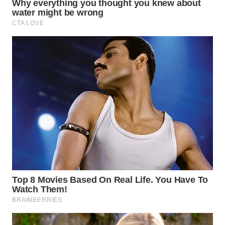
NATUNA
WN
BINTAN
WN
MANDALIKA
WN
LIKUPANG
WN
LABUANBAJO
WN
BORNEO
Wahana