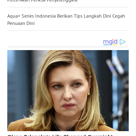
TENGAH
Aqua+ Series Indonesia Berikan Tips Langkah Dini Cegah
WN DELI
Penuaan Dini
SERDANG
WN
TEBING
TINGGI
WN
PAKPAK
WN
KARAWANG
WN
BEKASI