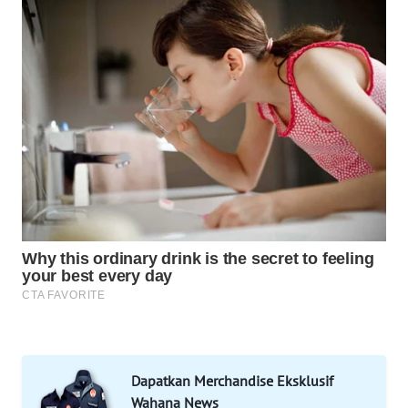
MAWAKA
ID
MARTABAT
NET
PLN
WATCH
MKLI
LPKKI
LKKI
KOPEKLIN
Dapatkan Merchandise Eksklusif
PORTAL
Wahana News