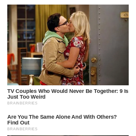
DESA
WISATA
LAPAK
WAHANA
Wahana
Network
KONSUMEN
LISTRIK
MASYARAKAT
KELISTRIKAN
WALINKI
ID