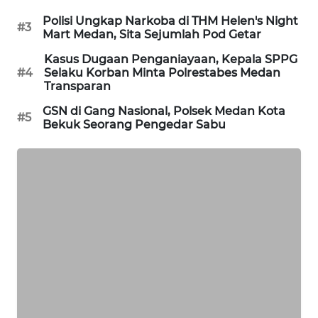
Polisi Ungkap Narkoba di THM Helen's Night
#3
Mart Medan, Sita Sejumlah Pod Getar
BERKAT
NEWS
Kasus Dugaan Penganiayaan, Kepala SPPG
#4
Selaku Korban Minta Polrestabes Medan
Transparan
BERAMPU
NEWS
GSN di Gang Nasional, Polsek Medan Kota
#5
Bekuk Seorang Pengedar Sabu
ANUGERAH
NEWS
AKHLAK
ID
PERAPKI
NEWS
SONYA
ASA