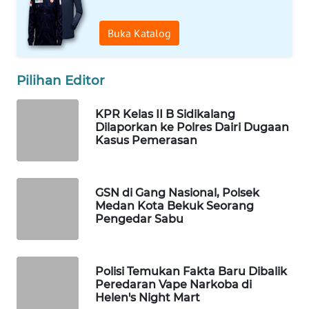
KONSUMEN
Buka Katalog
FORWAMKI
Pilihan Editor
ALPERKLINAS
KPR Kelas II B Sidikalang
FORJASIDA
Dilaporkan ke Polres Dairi Dugaan
Kasus Pemerasan
TAMBANG
NEWS
GSN di Gang Nasional, Polsek
SITUNGIR
Medan Kota Bekuk Seorang
NEWS
Pengedar Sabu
SIDIKALANG
NEWS
Polisi Temukan Fakta Baru Dibalik
Peredaran Vape Narkoba di
Helen's Night Mart
SIBARAGAS