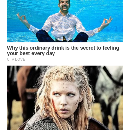
LISTRIK
WAHANA
TRAVEL
WAHANA
TV
WAHANANEWS
ID
WAHANANEWS
CO ID
WAHANANEWS
NET
WAHANA