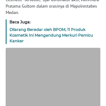
BANTEN
Pratama Gultom dalam orasinya di Mapolrestabes
Medan.
WN
NTT
Baca Juga:
Dilarang Beredar oleh BPOM, 11 Produk
WN
Kosmetik Ini Mengandung Merkuri Pemicu
KEPRI
Kanker
WN
PAPUA
WN
PAPUA
BARAT
WN
RIAU