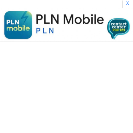
X
WAHANA MEDIA GROUP
|
|
|
WAHANA NEWS co
WAHANA TANI
WAHANA ADVOKAT
|
|
WAHANA INFRASTRUKTUR
WAHANA KONSUMEN