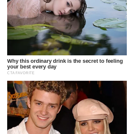
INDRAMAYU
WN
KUNINGAN
WN
MAJALENGKA
WN
SUBANG
WN
SUKABUMI
WN
PURWAKARTA
WN