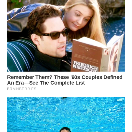
Media
Group
WAHANA
NEWS
WAHANA
TANI
WAHANA
ADVOKAT
WAHANA
INFRASTRUKTUR
WAHANA
KONSUMEN
WAHANA