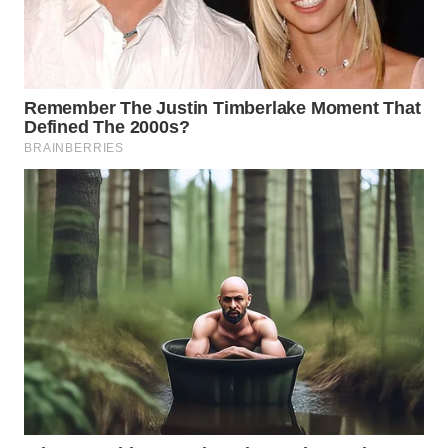
PRIANGAN
TIMUR
WN
SEMARANG
WN
SOLO
WN
BOROBUDUR
WN
MADURA
WN
SURABAYA
WN