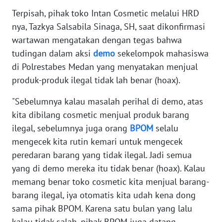
NUSANTARA
Terpisah, pihak toko Intan Cosmetic melalui HRD
nya, Tazkya Salsabila Sinaga, SH, saat dikonfirmasi
WN
wartawan mengatakan dengan tegas bahwa
JOGJA
tudingan dalam aksi
demo
sekelompok mahasiswa
di Polrestabes Medan yang menyatakan menjual
WN
produk-produk ilegal tidak lah benar (hoax).
JATIM
"Sebelumnya kalau masalah perihal di demo, atas
WN
kita dibilang cosmetic menjual produk barang
BALI
ilegal, sebelumnya juga orang
BPOM
selalu
mengecek kita rutin kemari untuk mengecek
WN
peredaran barang yang tidak ilegal. Jadi semua
KALBAR
yang di demo mereka itu tidak benar (hoax). Kalau
WN
memang benar toko cosmetic kita menjual barang-
KALTENG
barang ilegal, iya otomatis kita udah kena dong
sama pihak BPOM. Karena satu bulan yang lalu
WN
kalau tidak salah, pihak BPOM juga datang