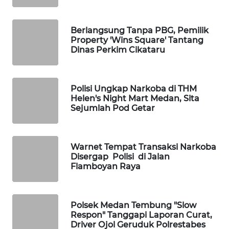
NEWS
Berlangsung Tanpa PBG, Pemilik
METRO
Property 'Wins Square' Tantang
SIANTAR
Dinas Perkim Cikataru
NEWS
METRO
Polisi Ungkap Narkoba di THM
MEDAN
Helen's Night Mart Medan, Sita
NEWS
Sejumlah Pod Getar
METRO
JAKARTA
Warnet Tempat Transaksi Narkoba
NEWS
Disergap Polisi di Jalan
Flamboyan Raya
KRT
NEWS
Polsek Medan Tembung "Slow
Respon" Tanggapi Laporan Curat,
KARING
Driver Ojol Geruduk Polrestabes