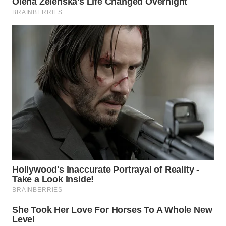
WN
BOGOR
WN
DEPOK
WN
TAPANULI
UTARA
WN
SAMOSIR
WN
PADANG
LAWAS
WN
SUMEDANG