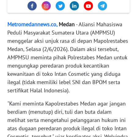
KARIR
DISCLAIMER
Metromedannews.co,
Medan
- Aliansi Mahasiswa
Peduli Masyarakat Sumatera Utara (AMPMSU)
Wahana
menggelar aksi unjuk rasa di depan Mapolrestabes
News
Regional
Medan, Selasa (2/6/2026). Dalam aksi tersebut,
AMPMSU meminta pihak Polrestabes Medan untuk
WN
mengungkap peredaran produk kecantikan
SUMUT
kewanitaan di toko Intan Cosmetic yang diduga
ilegal (tidak memiliki lebel SNI dan BPOM serta
WN
sertifikat Halal Indonesia).
JAKARTA
"Kami meminta Kapolrestabes Medan agar jangan
WN
berdiam (menutup) diri, tuli dan buta dalam
JABAR
melihat serta mengetahui pelanggaran hukum ini
atas dugaan peredaran produk ilegal di toko Intan
WN
Cosmetic tersebut," ujar kordinator aksi, Welvindra