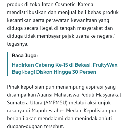
produk di toko Intan Cosmetic. Karena
BABEL
mendistribusikan dan menjual beli bebas produk
kecantikan serta perawatan kewanitaan yang
WN
SUMBAR
diduga secara ilegal di tengah masyarakat dan
diduga tidak membayar pajak usaha ke negara,"
WN
tegasnya.
SUMSEL
Baca Juga:
WN
Hadirkan Cabang Ke-15 di Bekasi, FruityWax
BENGKULU
Bagi-bagi Diskon Hingga 30 Persen
WN
Pihak kepolisian pun menampung aspirasi yang
LAMPUNG
disampaikan Aliansi Mahasiswa Peduli Masyarakat
Sumatera Utara (AMPMSU) melalui aksi unjuk
WN
rasanya di Mapolrestabes Medan. Kepolisian pun
JATENG
berjanji akan mendalami dan menindaklanjuti
dugaan-dugaan tersebut.
WN