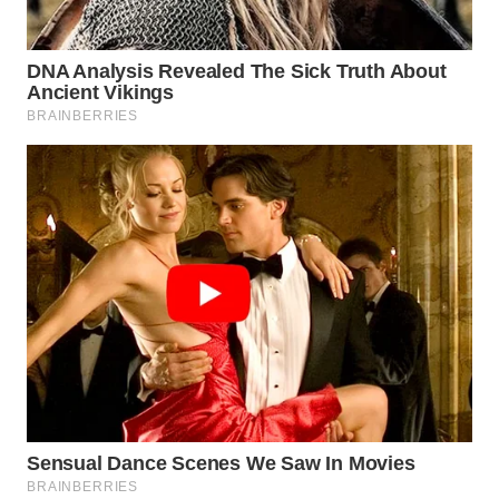
SPORT
WAHANA
UMKM
WAHANA
SELEB
WAHANA
PERSONA
WAHANA
OTOMOTIF
WAHANA
HEALTH
WAHANA