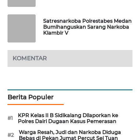
NEWS
JURNAL
Satresnarkoba Polrestabes Medan
MARITIM
Bumihanguskan Sarang Narkoba
Klambir V
HUMBANG
NEWS
KOMENTAR
GARONGGANG
NEWS
FISUELRI
ID
Berita Populer
ENERGI
KPR Kelas II B Sidikalang Dilaporkan ke
NEWS
#1
Polres Dairi Dugaan Kasus Pemerasan
Warga Resah, Judi dan Narkoba Diduga
CILEUNGSI
#2
Bebas di Pekan Jumat Percut Sei Tuan
NEWS