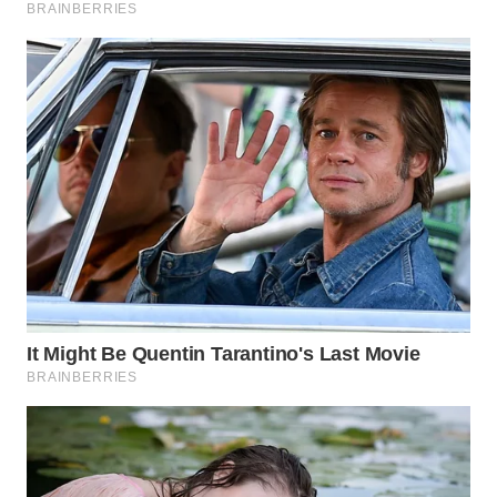
WN
CIANJUR
WN
KEPULAUAN
SERIBU
WN
TANGERANG
WN
BINJAI
WN
CIREBON
WN