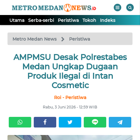
Utama
Serba-serbi
Peristiwa
Tokoh
Indeks
WAHANA
Tutup
TV
Metro Medan News
Peristiwa
UTAMA
AMPMSU Desak Polrestabes
Medan Ungkap Dugaan
SERBA-
Produk Ilegal di Intan
SERBI
Cosmetic
Roi - Peristiwa
PERISTIWA
Rabu, 3 Juni 2026 - 12:59 WIB
TOKOH
Informasi