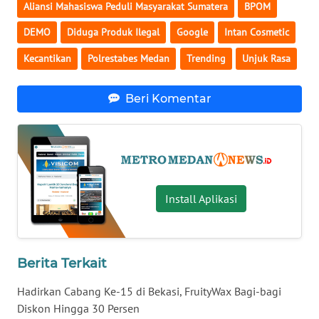
MALUKU
Aliansi Mahasiswa Peduli Masyarakat Sumatera
BPOM
DEMO
Diduga Produk Ilegal
Google
Intan Cosmetic
WN
MALUT
Kecantikan
Polrestabes Medan
Trending
Unjuk Rasa
WN
Beri Komentar
DAIRI
WN
DANAU
TOBA
Install Aplikasi
WN
NIAS
Berita Terkait
WN
LANGKAT
Hadirkan Cabang Ke-15 di Bekasi, FruityWax Bagi-bagi
Diskon Hingga 30 Persen