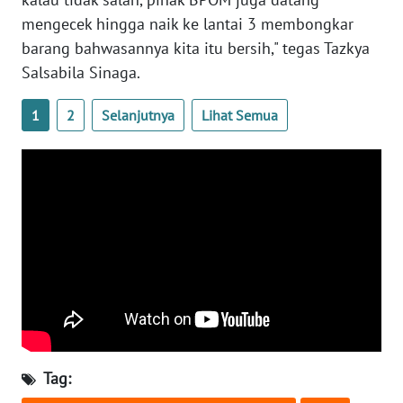
KALTARA
mengecek hingga naik ke lantai 3 membongkar
barang bahwasannya kita itu bersih," tegas Tazkya
WN
Salsabila Sinaga.
KALSEL
1
2
Selanjutnya
Lihat Semua
WN
KALTIM
WN
SULSEL
WN
GORONTALO
WN
SULUT
Tag:
WN