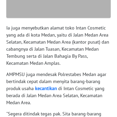
WN
SERAMBI
WN
JAMBI
Ia juga menyebutkan alamat toko Intan Cosmetic
yang ada di kota Medan, yaitu di Jalan Medan Area
WN
Selatan, Kecamatan Medan Area (kantor pusat) dan
SULTRA
cabangnya di Jalan Tuasan, Kecamatan Medan
Tembung serta di Jalan Bahagia By Pass,
WN
Kecamatan Medan Amplas.
NTB
AMPMSU juga mendesak Polrestabes Medan agar
WN
bertindak cepat dalam menyita barang-barang
SULTENG
produk usaha
kecantikan
di Intan Cosmetic yang
berada di Jalan Medan Area Selatan, Kecamatan
WN
Medan Area.
SULBAR
"Segera ditindak tegas pak. Sita barang-barang
WN