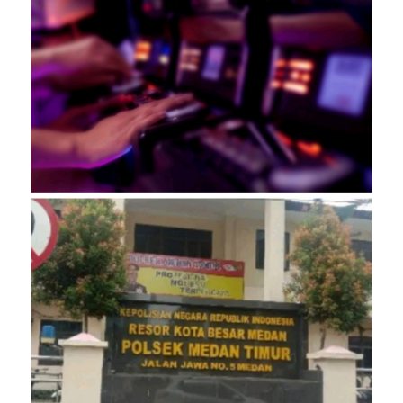
INDEKS
BERITA
KONTAK
KAMI
INFO
IKLAN
TENTANG
KAMI
PEDOMAN
MEDIA
SIBER
REDAKSI