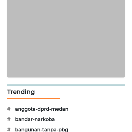
NEWS
JURNAL
MARITIM
HUMBANG
NEWS
GARONGGANG
NEWS
FISUELRI
ID
Trending
ENERGI
#
anggota-dprd-medan
NEWS
#
bandar-narkoba
CILEUNGSI
#
bangunan-tanpa-pbg
NEWS