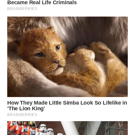
TENGAH
WN DELI
SERDANG
WN
TEBING
TINGGI
WN
PAKPAK
WN
KARAWANG
WN
BEKASI