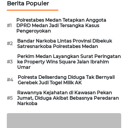
Berita Populer
NEWS
METRO
Polrestabes Medan Tetapkan Anggota
#1
DPRD Medan Jadi Tersangka Kasus
SIANTAR
Pengeroyokan
NEWS
Bandar Narkoba Lintas Provinsi Dibekuk
#2
Satresnarkoba Polrestabes Medan
METRO
MEDAN
Perkim Medan Layangkan Surat Peringatan
NEWS
#3
ke Property Wins Square Jalan Ibrahim
Umar
METRO
Polresta Deliserdang Diduga Tak Bernyali
#4
JAKARTA
Gerebek Judi Togel Milik AK
NEWS
Rawannya Kejahatan di Kawasan Pekan
#5
Jumat, Diduga Akibat Bebasnya Peredaran
KRT
Narkoba
NEWS
KARING