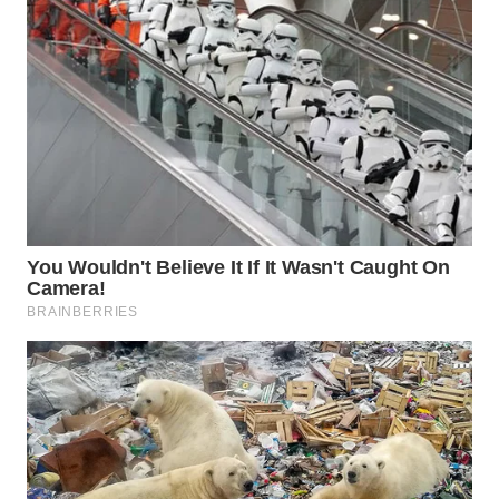
WN
BOGOR
WN
DEPOK
WN
TAPANULI
UTARA
WN
SAMOSIR
WN
PADANG
LAWAS
WN
SUMEDANG