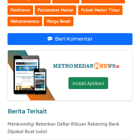
KALTARA
Pembiaran
Polrestabes Medan
Polsek Medan Timur
WN
Wahananewsco
Warga Resah
KALSEL
Beri Komentar
WN
KALTIM
WN
SULSEL
Install Aplikasi
WN
GORONTALO
Berita Terkait
WN
SULUT
Menkomdigi Beberkan Daftar Ribuan Rekening Bank
Dipakai Buat Judol
WN