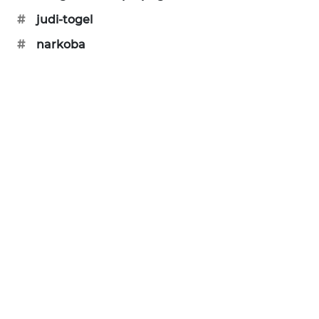
#
judi-togel
BERKAT
#
narkoba
NEWS
BERAMPU
NEWS
ANUGERAH
NEWS
AKHLAK
ID
PERAPKI
NEWS
SONYA
ASA