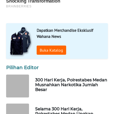
DESA
WISATA
LAPAK
WAHANA
Dapatkan Merchandise Eksklusif
Wahana News
Wahana
Network
Buka Katalog
KONSUMEN
LISTRIK
Pilihan Editor
MASYARAKAT
300 Hari Kerja, Polrestabes Medan
KELISTRIKAN
Musnahkan Narkotika Jumlah
Besar
WALINKI
ID
Selama 300 Hari Kerja,
Polrestabes Medan Ungkap