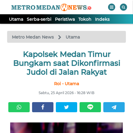
Utama
Serba-serbi
Peristiwa
Tokoh
Indeks
WAHANA
Tutup
TV
Metro Medan News
Utama
UTAMA
Kapolsek Medan Timur
Bungkam saat Dikonfirmasi
SERBA-
Judol di Jalan Rakyat
SERBI
Roi - Utama
PERISTIWA
Sabtu, 25 April 2026 - 16:28 WIB
TOKOH
Informasi