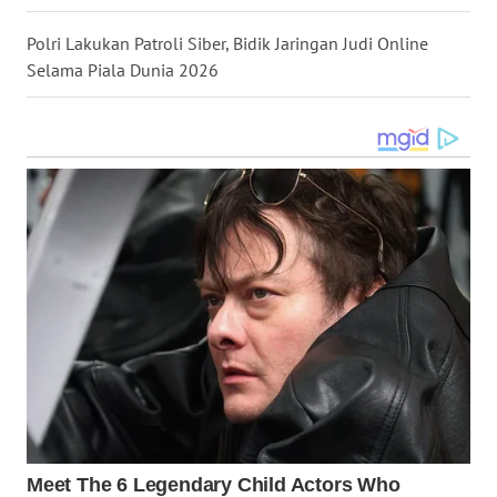
WN
TAPANULI
Polri Lakukan Patroli Siber, Bidik Jaringan Judi Online
SELATAN
Selama Piala Dunia 2026
WN
TANJUNG
LESUNG
WN
KARO
WN
SIMALUNGUN
WN
LABUHANBATU
WN
TAPANULI