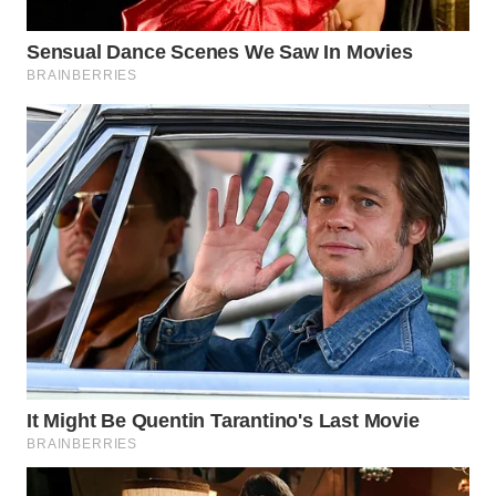
INDRAMAYU
WN
KUNINGAN
WN
MAJALENGKA
WN
SUBANG
WN
SUKABUMI
WN
PURWAKARTA
WN