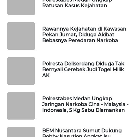
MAWAKA
Ratusan Kasus Kejahatan
ID
MARTABAT
Rawannya Kejahatan di Kawasan
NET
Pekan Jumat, Diduga Akibat
Bebasnya Peredaran Narkoba
PLN
WATCH
Polresta Deliserdang Diduga Tak
MKLI
Bernyali Gerebek Judi Togel Milik
AK
LPKKI
Polrestabes Medan Ungkap
LKKI
Jaringan Narkoba Cina - Malaysia -
Indonesia, 5 Kg Sabu Diamankan
KOPEKLIN
BEM Nusantara Sumut Dukung
PORTAL
Bobby Nasution Angkat Isu