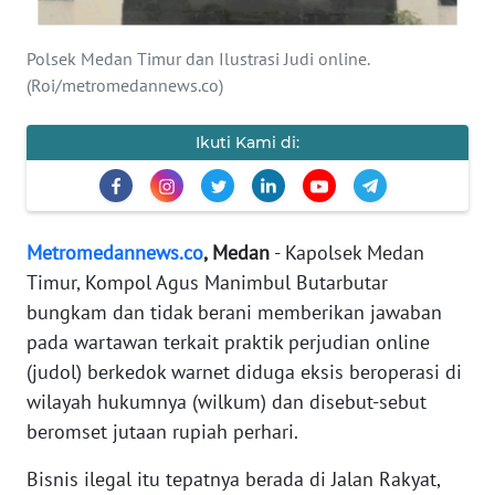
KARIR
Polsek Medan Timur dan Ilustrasi Judi online.
DISCLAIMER
(Roi/metromedannews.co)
Wahana
Ikuti Kami di:
News
Regional
WN
Metromedannews.co
, Medan
- Kapolsek Medan
SUMUT
Timur, Kompol Agus Manimbul Butarbutar
bungkam dan tidak berani memberikan jawaban
WN
JAKARTA
pada wartawan terkait praktik perjudian online
(judol) berkedok warnet diduga eksis beroperasi di
WN
wilayah hukumnya (wilkum) dan disebut-sebut
JABAR
beromset jutaan rupiah perhari.
Bisnis ilegal itu tepatnya berada di Jalan Rakyat,
WN