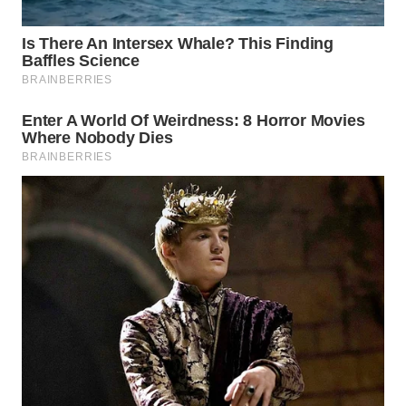
Media
Group
WAHANA
NEWS
WAHANA
TANI
WAHANA
ADVOKAT
WAHANA
INFRASTRUKTUR
WAHANA
KONSUMEN
WAHANA