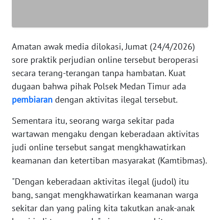
WN
SERAMBI
WN
Amatan awak media dilokasi, Jumat (24/4/2026)
JAMBI
sore praktik perjudian online tersebut beroperasi
secara terang-terangan tanpa hambatan. Kuat
WN
SULTRA
dugaan bahwa pihak Polsek Medan Timur ada
pembiaran
dengan aktivitas ilegal tersebut.
WN
Sementara itu, seorang warga sekitar pada
NTB
wartawan mengaku dengan keberadaan aktivitas
judi online tersebut sangat mengkhawatirkan
WN
SULTENG
keamanan dan ketertiban masyarakat (Kamtibmas).
"Dengan keberadaan aktivitas ilegal (judol) itu
WN
SULBAR
bang, sangat mengkhawatirkan keamanan warga
sekitar dan yang paling kita takutkan anak-anak
WN