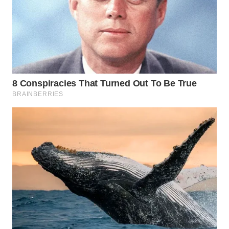
NATUNA
WN
BINTAN
WN
MANDALIKA
WN
LIKUPANG
WN
LABUANBAJO
WN
BORNEO
Wahana