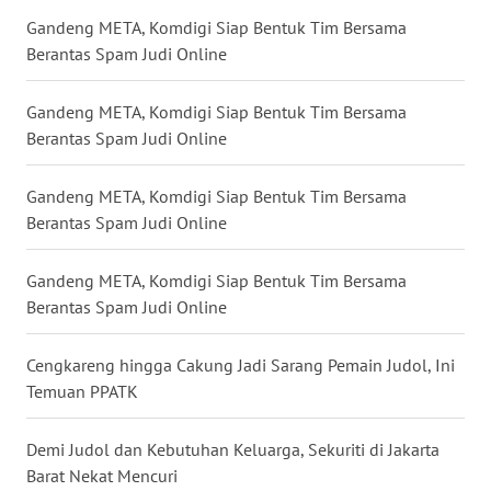
MALUKU
Gandeng META, Komdigi Siap Bentuk Tim Bersama
Berantas Spam Judi Online
WN
MALUT
Gandeng META, Komdigi Siap Bentuk Tim Bersama
Berantas Spam Judi Online
WN
DAIRI
Gandeng META, Komdigi Siap Bentuk Tim Bersama
Berantas Spam Judi Online
WN
DANAU
TOBA
Gandeng META, Komdigi Siap Bentuk Tim Bersama
Berantas Spam Judi Online
WN
NIAS
Cengkareng hingga Cakung Jadi Sarang Pemain Judol, Ini
Temuan PPATK
WN
LANGKAT
Demi Judol dan Kebutuhan Keluarga, Sekuriti di Jakarta
Barat Nekat Mencuri