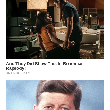
PRIANGAN
TIMUR
WN
SEMARANG
WN
SOLO
WN
BOROBUDUR
WN
MADURA
WN
SURABAYA
WN