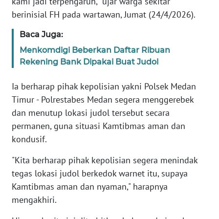
kami jadi terpengaruh," ujar warga sekitar
BABEL
berinisial FH pada wartawan, Jumat (24/4/2026).
Baca Juga:
WN
SUMBAR
Menkomdigi Beberkan Daftar Ribuan
Rekening Bank Dipakai Buat Judol
WN
SUMSEL
Ia berharap pihak kepolisian yakni Polsek Medan
Timur - Polrestabes Medan segera menggerebek
WN
dan menutup lokasi judol tersebut secara
BENGKULU
permanen, guna situasi Kamtibmas aman dan
kondusif.
WN
LAMPUNG
"Kita berharap pihak kepolisian segera menindak
tegas lokasi judol berkedok warnet itu, supaya
WN
Kamtibmas aman dan nyaman," harapnya
JATENG
mengakhiri.
WN