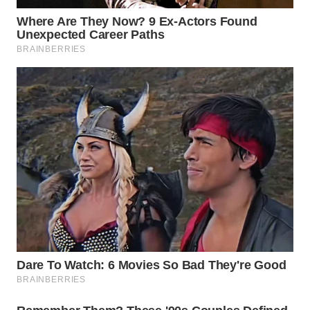
LISTRIK
WAHANA
TRAVEL
WAHANA
TV
WAHANANEWS
ID
WAHANANEWS
CO ID
WAHANANEWS
NET
WAHANA