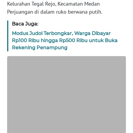
BANTEN
Kelurahan Tegal Rejo, Kecamatan Medan
Perjuangan di dalam ruko berwana putih.
WN
NTT
Baca Juga:
Modus Judol Terbongkar, Warga Dibayar
WN
Rp100 Ribu hingga Rp500 Ribu untuk Buka
KEPRI
Rekening Penampung
WN
PAPUA
WN
PAPUA
BARAT
WN
RIAU