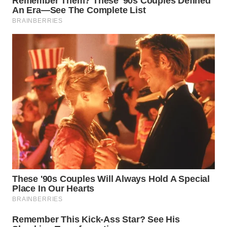
SPORT
WAHANA
UMKM
WAHANA
SELEB
WAHANA
PERSONA
WAHANA
OTOMOTIF
WAHANA
HEALTH
WAHANA