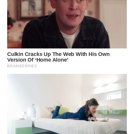
INDRAMAYU
WN
KUNINGAN
WN
MAJALENGKA
WN
SUBANG
WN
SUKABUMI
WN
PURWAKARTA
WN