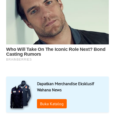
SPORT
WAHANA
UMKM
WAHANA
SELEB
WAHANA
PERSONA
WAHANA
OTOMOTIF
Dapatkan Merchandise Eksklusif
Wahana News
WAHANA
HEALTH
Buka Katalog
WAHANA