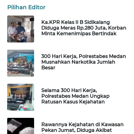
DESA
Pilihan Editor
WISATA
Ka.KPR Kelas II B Sidikalang
LAPAK
Diduga Meras Rp.280 Juta, Korban
WAHANA
Minta Kemenimipas Bertindak
Wahana
Network
300 Hari Kerja, Polrestabes Medan
Musnahkan Narkotika Jumlah
Besar
KONSUMEN
LISTRIK
Selama 300 Hari Kerja,
MASYARAKAT
Polrestabes Medan Ungkap
KELISTRIKAN
Ratusan Kasus Kejahatan
WALINKI
ID
Rawannya Kejahatan di Kawasan
Pekan Jumat, Diduga Akibat