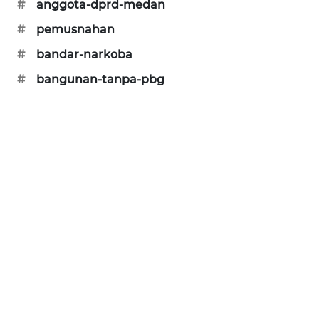
NEWS
#
anggota-dprd-medan
#
pemusnahan
JURNAL
MARITIM
#
bandar-narkoba
#
bangunan-tanpa-pbg
HUMBANG
NEWS
GARONGGANG
NEWS
FISUELRI
ID
ENERGI
NEWS
CILEUNGSI
NEWS