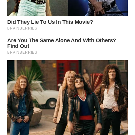
NATUNA
WN
BINTAN
WN
MANDALIKA
WN
LIKUPANG
WN
LABUANBAJO
WN
BORNEO
Wahana