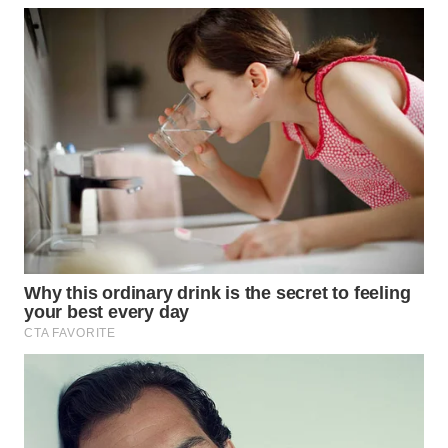
LISTRIK
WAHANA
TRAVEL
WAHANA
TV
WAHANANEWS
ID
WAHANANEWS
CO ID
WAHANANEWS
NET
WAHANA