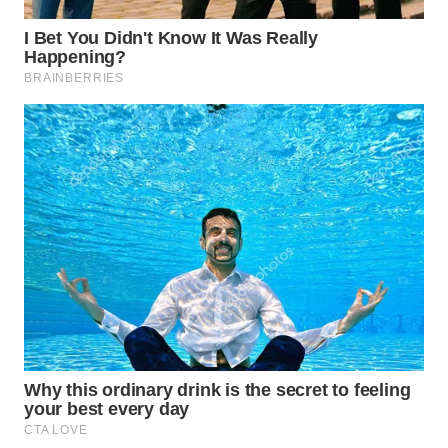
Media
Group
WAHANA
NEWS
WAHANA
TANI
WAHANA
ADVOKAT
WAHANA
INFRASTRUKTUR
WAHANA
KONSUMEN
WAHANA