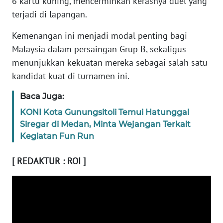
6 kartu kuning, mencerminkan kerasnya duel yang
BABEL
terjadi di lapangan.
Kemenangan ini menjadi modal penting bagi
WN
SUMBAR
Malaysia dalam persaingan Grup B, sekaligus
menunjukkan kekuatan mereka sebagai salah satu
WN
kandidat kuat di turnamen ini.
SUMSEL
Baca Juga:
WN
KONI Kota Gunungsitoli Temui Hatunggal
BENGKULU
Siregar di Medan, Minta Wejangan Terkait
Kegiatan Fun Run
WN
LAMPUNG
[ REDAKTUR : ROI ]
WN
JATENG
WN