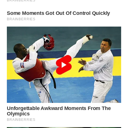
WN
BOGOR
WN
DEPOK
WN
TAPANULI
UTARA
WN
SAMOSIR
WN
PADANG
LAWAS
WN
SUMEDANG