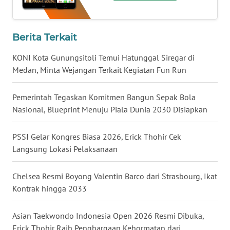
KALTARA
WN
Berita Terkait
KALSEL
KONI Kota Gunungsitoli Temui Hatunggal Siregar di
Medan, Minta Wejangan Terkait Kegiatan Fun Run
WN
KALTIM
Pemerintah Tegaskan Komitmen Bangun Sepak Bola
WN
Nasional, Blueprint Menuju Piala Dunia 2030 Disiapkan
SULSEL
PSSI Gelar Kongres Biasa 2026, Erick Thohir Cek
WN
Langsung Lokasi Pelaksanaan
GORONTALO
Chelsea Resmi Boyong Valentin Barco dari Strasbourg, Ikat
WN
Kontrak hingga 2033
SULUT
Asian Taekwondo Indonesia Open 2026 Resmi Dibuka,
WN
Erick Thohir Raih Penghargaan Kehormatan dari