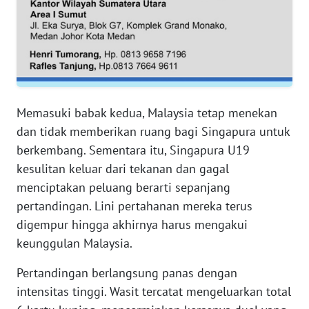
WN
SERAMBI
WN
JAMBI
WN
Memasuki babak kedua, Malaysia tetap menekan
SULTRA
dan tidak memberikan ruang bagi Singapura untuk
berkembang. Sementara itu, Singapura U19
WN
kesulitan keluar dari tekanan dan gagal
NTB
menciptakan peluang berarti sepanjang
pertandingan. Lini pertahanan mereka terus
WN
SULTENG
digempur hingga akhirnya harus mengakui
keunggulan Malaysia.
WN
SULBAR
Pertandingan berlangsung panas dengan
intensitas tinggi. Wasit tercatat mengeluarkan total
WN