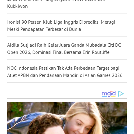
MALUKU
Kukkiwon
WN
Ironis! 90 Persen Klub Liga Inggris Diprediksi Merugi
MALUT
Meski Pendapatan Terbesar di Dunia
WN
Aldila Sutjiadi Raih Gelar Juara Ganda Mubadala Citi DC
DAIRI
Open 2026, Dominasi Final Bersama Erin Routliffe
WN
NOC Indonesia Pastikan Tak Ada Perbedaan Target bagi
DANAU
TOBA
Atlet APBN dan Pendanaan Mandiri di Asian Games 2026
WN
NIAS
WN
LANGKAT