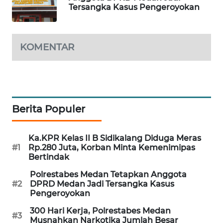
KONSUMEN
Tersangka Kasus Pengeroyokan
FORWAMKI
KOMENTAR
ALPERKLINAS
FORJASIDA
Berita Populer
TAMBANG
NEWS
Ka.KPR Kelas II B Sidikalang Diduga Meras
SITUNGIR
#1
Rp.280 Juta, Korban Minta Kemenimipas
Bertindak
NEWS
Polrestabes Medan Tetapkan Anggota
SIDIKALANG
#2
DPRD Medan Jadi Tersangka Kasus
Pengeroyokan
NEWS
300 Hari Kerja, Polrestabes Medan
#3
Musnahkan Narkotika Jumlah Besar
SIBARAGAS