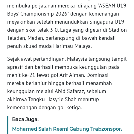
KARIR
membuka perjalanan mereka di ajang "ASEAN U19
Boys’ Championship 2026" dengan kemenangan
DISCLAIMER
meyakinkan setelah menundukkan Singapura U19
dengan skor telak 3-0. Laga yang digelar di Stadion
Wahana
Teladan, Medan, berlangsung di bawah kendali
News
penuh skuad muda Harimau Malaya.
Regional
Sejak awal pertandingan, Malaysia langsung tampil
WN
agresif dan berhasil membuka keunggulan pada
SUMUT
menit ke-21 lewat gol Arif Aiman. Dominasi
mereka berlanjut hingga berhasil menambah
WN
keunggulan melalui Abid Safaraz, sebelum
JAKARTA
akhirnya Tengku Hasyrie Shah menutup
kemenangan dengan gol ketiga.
WN
JABAR
Baca Juga:
Mohamed Salah Resmi Gabung Trabzonspor,
WN