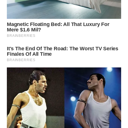
PRIANGAN
TIMUR
WN
SEMARANG
WN
SOLO
WN
BOROBUDUR
WN
MADURA
WN
SURABAYA
WN