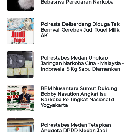
MAWAKA
Bebasnya Peredaran Narkoba
ID
MARTABAT
Polresta Deliserdang Diduga Tak
NET
Bernyali Gerebek Judi Togel Milik
AK
PLN
WATCH
Polrestabes Medan Ungkap
Jaringan Narkoba Cina - Malaysia -
MKLI
Indonesia, 5 Kg Sabu Diamankan
LPKKI
BEM Nusantara Sumut Dukung
Bobby Nasution Angkat Isu
LKKI
Narkoba ke Tingkat Nasional di
Yogyakarta
KOPEKLIN
Polrestabes Medan Tetapkan
PORTAL
Anggota DPRD Medan Jadi