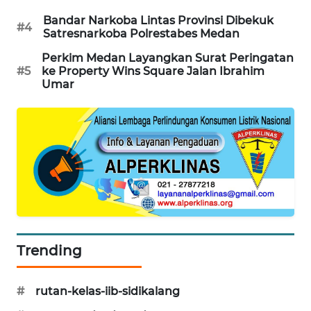
NEWS
Bandar Narkoba Lintas Provinsi Dibekuk
#4
Satresnarkoba Polrestabes Medan
METRO
Perkim Medan Layangkan Surat Peringatan
SIANTAR
#5
ke Property Wins Square Jalan Ibrahim
NEWS
Umar
METRO
MEDAN
NEWS
METRO
JAKARTA
NEWS
KRT
Trending
NEWS
#
rutan-kelas-iib-sidikalang
KARING