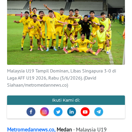
INDEKS
BERITA
KONTAK
KAMI
INFO
IKLAN
Malaysia U19 Tampil Dominan, Libas Singapura 3-0 di
TENTANG
KAMI
Laga AFF U19 2026, Rabu (3/6/2026). (David
Siahaan/metromedannews.co)
PEDOMAN
MEDIA
Ikuti Kami di:
SIBER
REDAKSI
Metromedannews.co,
Medan
- Malaysia U19