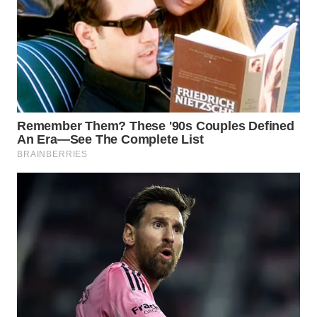
WN
TAPANULI
SELATAN
WN
TANJUNG
LESUNG
WN
KARO
WN
SIMALUNGUN
WN
LABUHANBATU
WN
TAPANULI