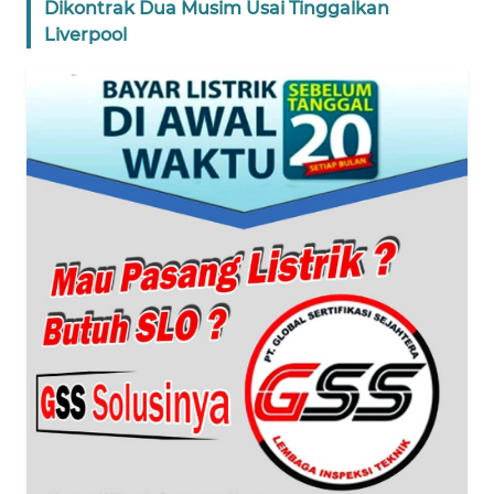
BANTEN
Dikontrak Dua Musim Usai Tinggalkan
Liverpool
WN
NTT
WN
KEPRI
WN
PAPUA
WN
PAPUA
BARAT
WN
RIAU