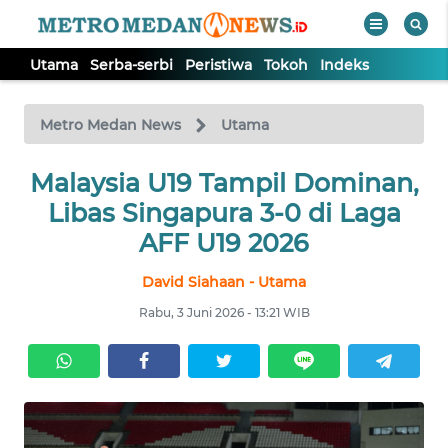
Utama
Serba-serbi
Peristiwa
Tokoh
Indeks
WAHANA
Tutup
TV
Metro Medan News
Utama
UTAMA
Malaysia U19 Tampil Dominan,
Libas Singapura 3-0 di Laga
SERBA-
AFF U19 2026
SERBI
David Siahaan - Utama
PERISTIWA
Rabu, 3 Juni 2026 - 13:21 WIB
TOKOH
Informasi