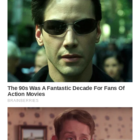
WN
CIANJUR
WN
KEPULAUAN
SERIBU
WN
TANGERANG
WN
BINJAI
WN
CIREBON
WN