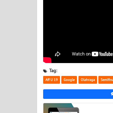
WN
JOGJA
WN
JATIM
WN
BALI
WN
Tag:
KALBAR
Aff U 19
Google
Olahraga
Semifin
WN
KALTENG
WN
KALTARA