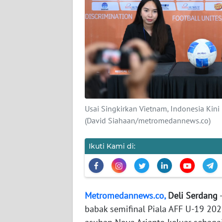
DISCLAIMER
Wahana
News
Regional
WN
SUMUT
Usai Singkirkan Vietnam, Indonesia Kini
(David Siahaan/metromedannews.co)
WN
JAKARTA
Ikuti Kami di:
WN
JABAR
Metromedannews.co
,
Deli Serdang
-
WN
babak semifinal Piala AFF U-19 202
BANTEN