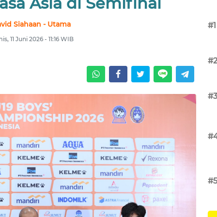
sa Asia di Semifinal
vid Siahaan - Utama
#1
s, 11 Juni 2026 - 11:16 WIB
#
#
#
#