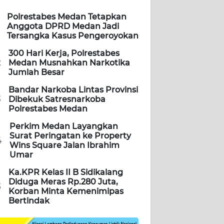
Polrestabes Medan Tetapkan
Anggota DPRD Medan Jadi
Tersangka Kasus Pengeroyokan
300 Hari Kerja, Polrestabes
2
Medan Musnahkan Narkotika
Jumlah Besar
Bandar Narkoba Lintas Provinsi
3
Dibekuk Satresnarkoba
Polrestabes Medan
Perkim Medan Layangkan
Surat Peringatan ke Property
4
Wins Square Jalan Ibrahim
Umar
Ka.KPR Kelas II B Sidikalang
Diduga Meras Rp.280 Juta,
5
Korban Minta Kemenimipas
Bertindak