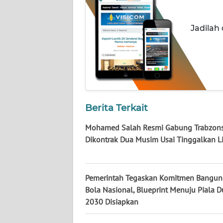
WN
KALSEL
Jadilah
WN
KALTIM
WN
SULSEL
Berita Terkait
WN
Mohamed Salah Resmi Gabung Trabzons
GORONTALO
Dikontrak Dua Musim Usai Tinggalkan L
WN
SULUT
Pemerintah Tegaskan Komitmen Bangun
Bola Nasional, Blueprint Menuju Piala D
WN
2030 Disiapkan
MALUKU