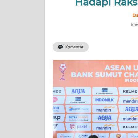
Hadapi Raksa
BERITA
Da
KONTAK
KAMI
Kami
INFO
Komentar
IKLAN
TENTANG
KAMI
PEDOMAN
MEDIA
SIBER
REDAKSI
KARIR