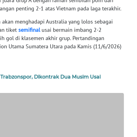
 juara Grup A dengan raihan sembilan poin dari
angan penting 2-1 atas Vietnam pada laga terakhir.
 akan menghadapi Australia yang lolos sebagai
an tiket
semifinal
usai bermain imbang 2-2
h gol di klasemen akhir grup. Pertandingan
dion Utama Sumatera Utara pada Kamis (11/6/2026)
rabzonspor, Dikontrak Dua Musim Usai