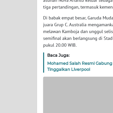
asuhan Nova Arianto keluar sebagai
tiga pertandingan, termasuk kemen
WN
NTT
Di babak empat besar, Garuda Muda
juara Grup C. Australia mengamank
WN
KEPRI
melawan Kamboja dan unggul selisi
semifinal akan berlangsung di Sta
WN
pukul 20.00 WIB.
PAPUA
Baca Juga:
WN
Mohamed Salah Resmi Gabung T
PAPUA
Tinggalkan Liverpool
BARAT
WN
RIAU
WN
SERAMBI