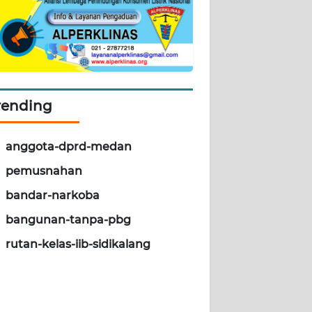
rending
anggota-dprd-medan
pemusnahan
bandar-narkoba
bangunan-tanpa-pbg
rutan-kelas-iib-sidikalang