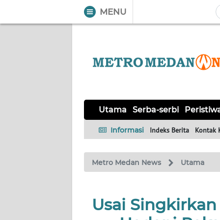
MENU
WAHANA
Tutup
TV
UTAMA
SERBA-
Utama
Serba-serbi
Peristiw
SERBI
Informasi
Indeks Berita
Kontak 
PERISTIWA
Metro Medan News
Utama
TOKOH
Informasi
Usai Singkirkan
INDEKS