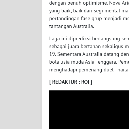
dengan penuh optimisme. Nova Ari
yang baik, baik dari segi mental m
WN
SUMBAR
pertandingan fase grup menjadi m
tantangan Australia.
WN
Laga ini diprediksi berlangsung se
SUMSEL
sebagai juara bertahan sekaligus m
19. Sementara Australia datang de
WN
BENGKULU
bola usia muda Asia Tenggara. Pem
menghadapi pemenang duel Thaila
WN
LAMPUNG
[ REDAKTUR : ROI ]
WN
JATENG
WN
NUSANTARA