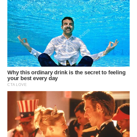
TENGAH
WN DELI
SERDANG
WN
TEBING
TINGGI
WN
PAKPAK
WN
KARAWANG
WN
BEKASI