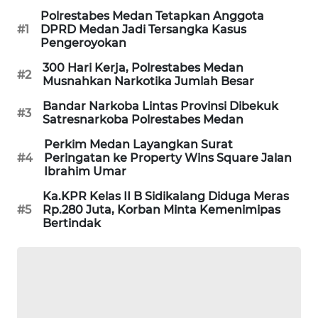
NEWS
Polrestabes Medan Tetapkan Anggota
#1
DPRD Medan Jadi Tersangka Kasus
Pengeroyokan
METRO
SIANTAR
300 Hari Kerja, Polrestabes Medan
#2
NEWS
Musnahkan Narkotika Jumlah Besar
Bandar Narkoba Lintas Provinsi Dibekuk
#3
METRO
Satresnarkoba Polrestabes Medan
MEDAN
Perkim Medan Layangkan Surat
NEWS
#4
Peringatan ke Property Wins Square Jalan
Ibrahim Umar
METRO
Ka.KPR Kelas II B Sidikalang Diduga Meras
JAKARTA
#5
Rp.280 Juta, Korban Minta Kemenimipas
NEWS
Bertindak
KRT
NEWS
KARING