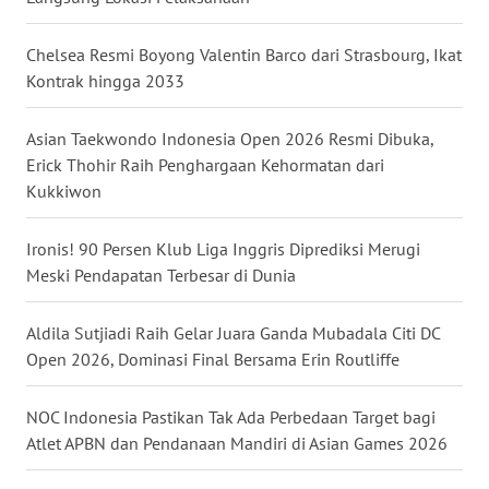
MALUKU
Chelsea Resmi Boyong Valentin Barco dari Strasbourg, Ikat
WN
Kontrak hingga 2033
MALUT
Asian Taekwondo Indonesia Open 2026 Resmi Dibuka,
WN
Erick Thohir Raih Penghargaan Kehormatan dari
DAIRI
Kukkiwon
WN
Ironis! 90 Persen Klub Liga Inggris Diprediksi Merugi
DANAU
TOBA
Meski Pendapatan Terbesar di Dunia
WN
Aldila Sutjiadi Raih Gelar Juara Ganda Mubadala Citi DC
NIAS
Open 2026, Dominasi Final Bersama Erin Routliffe
WN
NOC Indonesia Pastikan Tak Ada Perbedaan Target bagi
LANGKAT
Atlet APBN dan Pendanaan Mandiri di Asian Games 2026