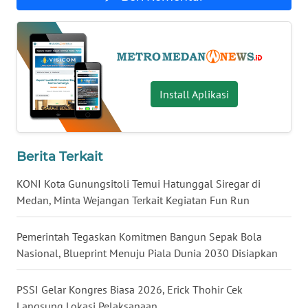
KALTARA
WN
KALSEL
Install Aplikasi
WN
KALTIM
WN
Berita Terkait
SULSEL
KONI Kota Gunungsitoli Temui Hatunggal Siregar di
WN
Medan, Minta Wejangan Terkait Kegiatan Fun Run
GORONTALO
Pemerintah Tegaskan Komitmen Bangun Sepak Bola
WN
Nasional, Blueprint Menuju Piala Dunia 2030 Disiapkan
SULUT
PSSI Gelar Kongres Biasa 2026, Erick Thohir Cek
WN
Langsung Lokasi Pelaksanaan