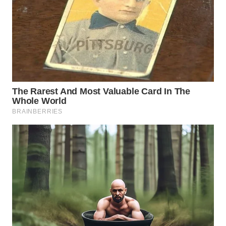
NATUNA
WN
BINTAN
WN
MANDALIKA
WN
LIKUPANG
WN
LABUANBAJO
WN
BORNEO
Wahana