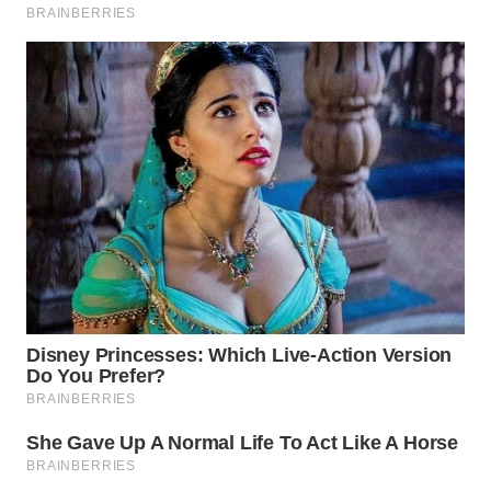
SPORT
WAHANA
UMKM
WAHANA
SELEB
WAHANA
PERSONA
WAHANA
OTOMOTIF
WAHANA
HEALTH
WAHANA