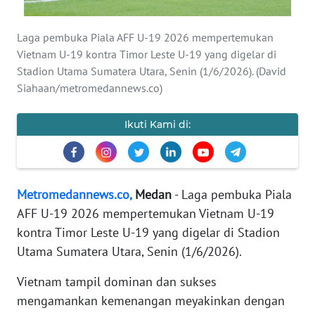
KARIR
Laga pembuka Piala AFF U-19 2026 mempertemukan
DISCLAIMER
Vietnam U-19 kontra Timor Leste U-19 yang digelar di
Stadion Utama Sumatera Utara, Senin (1/6/2026). (David
Wahana
Siahaan/metromedannews.co)
News
Regional
Ikuti Kami di:
WN
SUMUT
Metromedannews.co,
Medan
- Laga pembuka Piala
WN
AFF U-19 2026 mempertemukan Vietnam U-19
JAKARTA
kontra Timor Leste U-19 yang digelar di Stadion
Utama Sumatera Utara, Senin (1/6/2026).
WN
JABAR
Vietnam tampil dominan dan sukses
mengamankan kemenangan meyakinkan dengan
WN