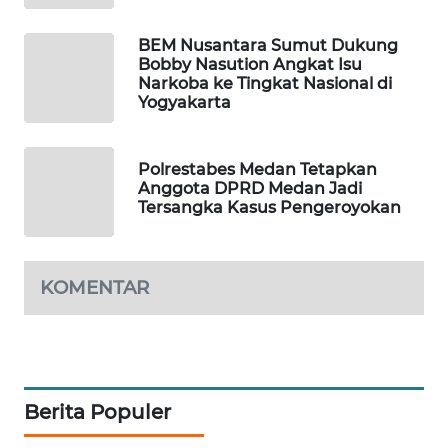
KONSUMEN
BEM Nusantara Sumut Dukung
FORWAMKI
Bobby Nasution Angkat Isu
Narkoba ke Tingkat Nasional di
Yogyakarta
ALPERKLINAS
FORJASIDA
Polrestabes Medan Tetapkan
Anggota DPRD Medan Jadi
Tersangka Kasus Pengeroyokan
TAMBANG
NEWS
KOMENTAR
SITUNGIR
NEWS
SIDIKALANG
NEWS
Berita Populer
SIBARAGAS