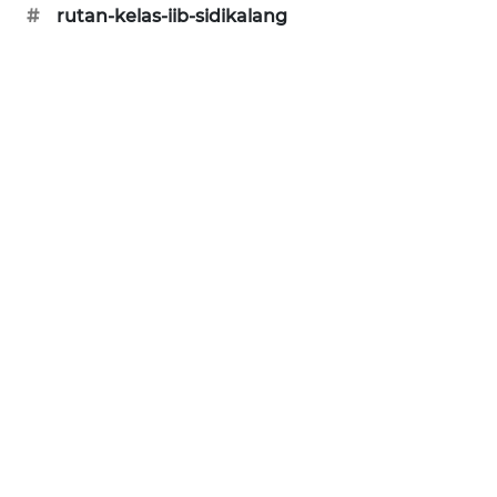
#
rutan-kelas-iib-sidikalang
BERKAT
NEWS
BERAMPU
NEWS
ANUGERAH
NEWS
AKHLAK
ID
PERAPKI
NEWS
SONYA
ASA