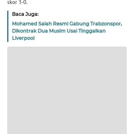
skor 3-0.
BANTEN
Baca Juga:
WN
NTT
Mohamed Salah Resmi Gabung Trabzonspor,
Dikontrak Dua Musim Usai Tinggalkan
Liverpool
WN
KEPRI
WN
PAPUA
WN
PAPUA
BARAT
WN
RIAU