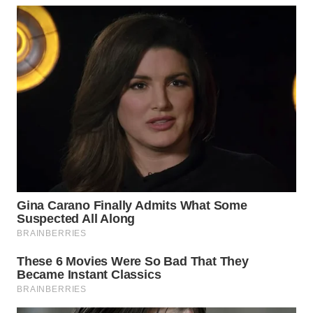
INDRAMAYU
WN
KUNINGAN
WN
MAJALENGKA
WN
SUBANG
WN
SUKABUMI
WN
PURWAKARTA
WN