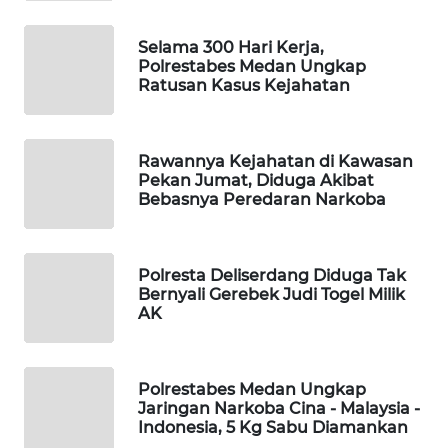
MAWAKA
ID
Selama 300 Hari Kerja,
Polrestabes Medan Ungkap
MARTABAT
Ratusan Kasus Kejahatan
NET
PLN
Rawannya Kejahatan di Kawasan
WATCH
Pekan Jumat, Diduga Akibat
Bebasnya Peredaran Narkoba
MKLI
Polresta Deliserdang Diduga Tak
LPKKI
Bernyali Gerebek Judi Togel Milik
AK
LKKI
KOPEKLIN
Polrestabes Medan Ungkap
Jaringan Narkoba Cina - Malaysia -
Indonesia, 5 Kg Sabu Diamankan
PORTAL