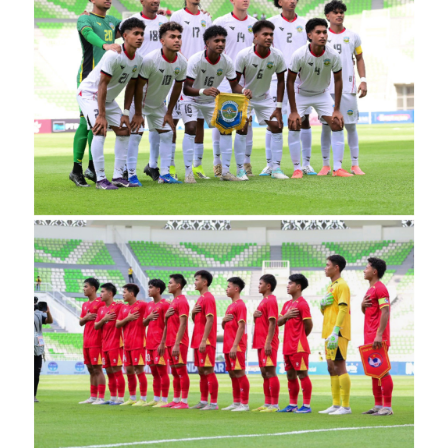
INDEKS
BERITA
KONTAK
KAMI
INFO
IKLAN
TENTANG
KAMI
PEDOMAN
MEDIA
SIBER
REDAKSI