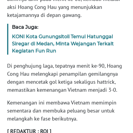
BABEL
aksi Hoang Cong Hau yang menunjukkan
ketajamannya di depan gawang.
WN
Baca Juga:
SUMBAR
KONI Kota Gunungsitoli Temui Hatunggal
WN
Siregar di Medan, Minta Wejangan Terkait
SUMSEL
Kegiatan Fun Run
Di penghujung laga, tepatnya menit ke-90, Hoang
WN
BENGKULU
Cong Hau melengkapi penampilan gemilangnya
dengan mencetak gol ketiga sekaligus hattrick,
WN
memastikan kemenangan Vietnam menjadi 3-0.
LAMPUNG
Kemenangan ini membawa Vietnam memimpin
WN
sementara dan membuka peluang besar untuk
JATENG
melangkah ke fase berikutnya.
[ REDAKTUR : ROI ]
WN