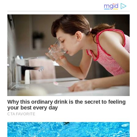
WN
TAPANULI
SELATAN
WN
TANJUNG
LESUNG
WN
KARO
WN
SIMALUNGUN
WN
LABUHANBATU
WN
TAPANULI