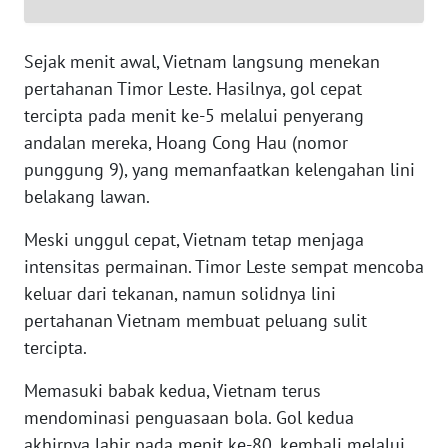
WN
SERAMBI
Sejak menit awal, Vietnam langsung menekan
WN
pertahanan Timor Leste. Hasilnya, gol cepat
JAMBI
tercipta pada menit ke-5 melalui penyerang
andalan mereka, Hoang Cong Hau (nomor
WN
punggung 9), yang memanfaatkan kelengahan lini
SULTRA
belakang lawan.
WN
Meski unggul cepat, Vietnam tetap menjaga
NTB
intensitas permainan. Timor Leste sempat mencoba
keluar dari tekanan, namun solidnya lini
WN
pertahanan Vietnam membuat peluang sulit
SULTENG
tercipta.
WN
Memasuki babak kedua, Vietnam terus
SULBAR
mendominasi penguasaan bola. Gol kedua
akhirnya lahir pada menit ke-80, kembali melalui
WN