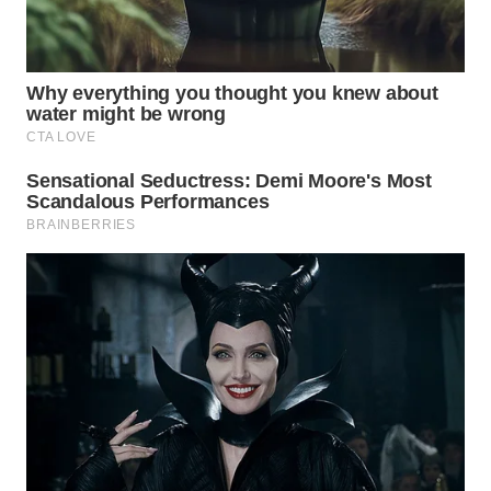
Media
Group
WAHANA
NEWS
WAHANA
TANI
WAHANA
ADVOKAT
WAHANA
INFRASTRUKTUR
WAHANA
KONSUMEN
WAHANA