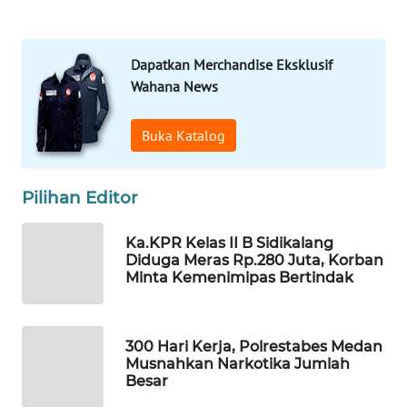
DESA
WISATA
Dapatkan Merchandise Eksklusif
LAPAK
Wahana News
WAHANA
Buka Katalog
Wahana
Network
Pilihan Editor
KONSUMEN
LISTRIK
Ka.KPR Kelas II B Sidikalang
Diduga Meras Rp.280 Juta, Korban
MASYARAKAT
Minta Kemenimipas Bertindak
KELISTRIKAN
WALINKI
300 Hari Kerja, Polrestabes Medan
ID
Musnahkan Narkotika Jumlah
Besar