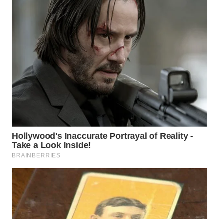
PRIANGAN
TIMUR
WN
SEMARANG
WN
SOLO
WN
BOROBUDUR
WN
MADURA
WN
SURABAYA
WN