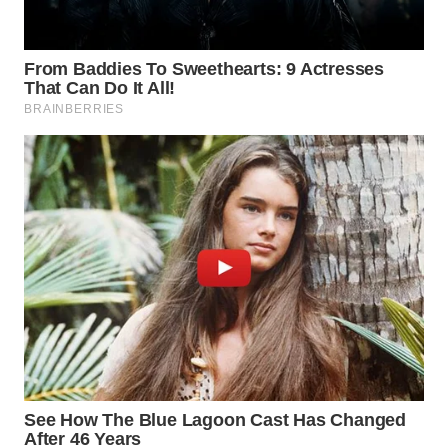
LISTRIK
WAHANA
TRAVEL
WAHANA
TV
WAHANANEWS
ID
WAHANANEWS
CO ID
WAHANANEWS
NET
WAHANA