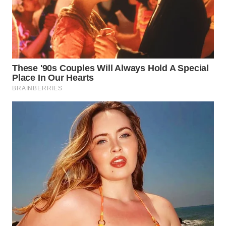
WN
BOGOR
WN
DEPOK
WN
TAPANULI
UTARA
WN
SAMOSIR
WN
PADANG
LAWAS
WN
SUMEDANG