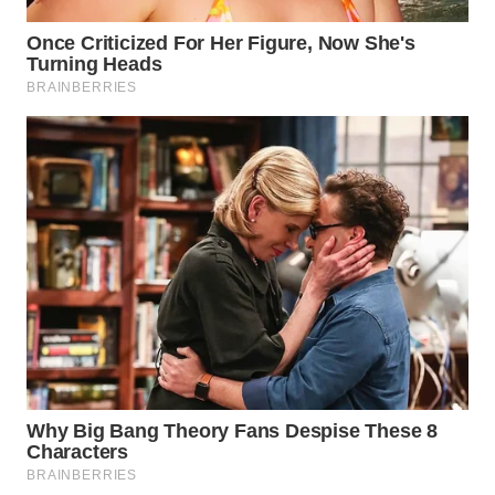
WN
CIANJUR
WN
KEPULAUAN
SERIBU
WN
TANGERANG
WN
BINJAI
WN
CIREBON
WN