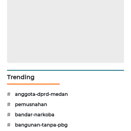
NEWS
JURNAL
MARITIM
HUMBANG
NEWS
GARONGGANG
NEWS
Trending
FISUELRI
ID
#
anggota-dprd-medan
ENERGI
#
pemusnahan
NEWS
#
bandar-narkoba
CILEUNGSI
#
bangunan-tanpa-pbg
NEWS