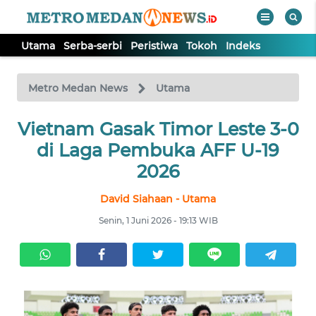
Utama
Serba-serbi
Peristiwa
Tokoh
Indeks
WAHANA
Tutup
TV
Metro Medan News
Utama
UTAMA
Vietnam Gasak Timor Leste 3-0
di Laga Pembuka AFF U-19
SERBA-
2026
SERBI
David Siahaan - Utama
PERISTIWA
Senin, 1 Juni 2026 - 19:13 WIB
TOKOH
Informasi