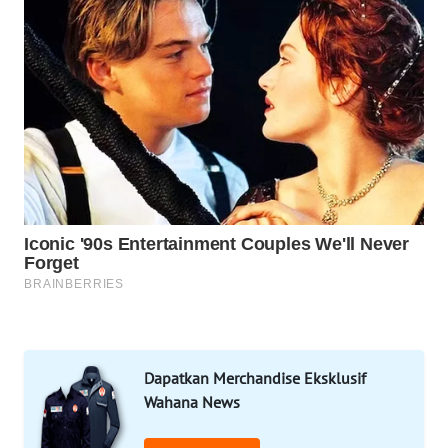
KONSUMEN
FORWAMKI
ALPERKLINAS
FORJASIDA
TAMBANG
NEWS
SITUNGIR
NEWS
SIDIKALANG
Dapatkan Merchandise Eksklusif
NEWS
Wahana News
SIBARAGAS