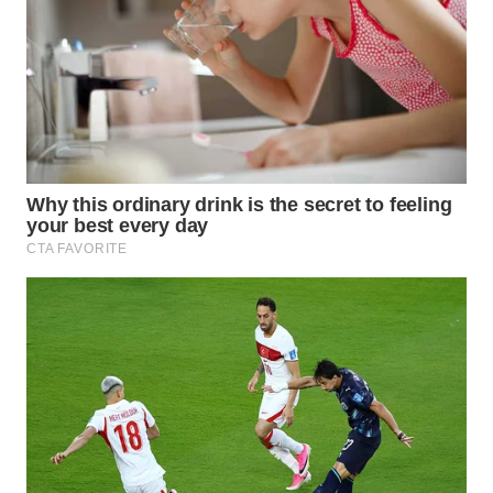
SPORT
WAHANA
UMKM
WAHANA
SELEB
WAHANA
PERSONA
WAHANA
OTOMOTIF
WAHANA
HEALTH
WAHANA