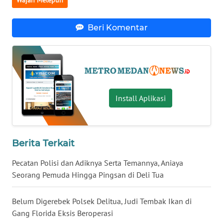
MALUKU
Beri Komentar
WN
MALUT
WN
DAIRI
Install Aplikasi
WN
DANAU
TOBA
Berita Terkait
WN
NIAS
Pecatan Polisi dan Adiknya Serta Temannya, Aniaya
Seorang Pemuda Hingga Pingsan di Deli Tua
WN
LANGKAT
Belum Digerebek Polsek Delitua, Judi Tembak Ikan di
Gang Florida Eksis Beroperasi