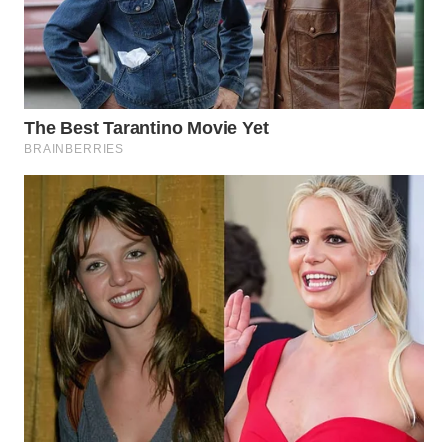
WN
CIANJUR
WN
KEPULAUAN
SERIBU
WN
TANGERANG
WN
BINJAI
WN
CIREBON
WN