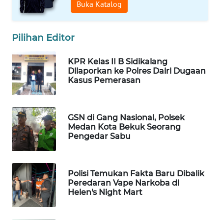
Buka Katalog
NEWS
METRO
Pilihan Editor
SIANTAR
NEWS
KPR Kelas II B Sidikalang
Dilaporkan ke Polres Dairi Dugaan
Kasus Pemerasan
METRO
MEDAN
NEWS
GSN di Gang Nasional, Polsek
Medan Kota Bekuk Seorang
METRO
Pengedar Sabu
JAKARTA
NEWS
Polisi Temukan Fakta Baru Dibalik
KRT
Peredaran Vape Narkoba di
NEWS
Helen's Night Mart
KARING