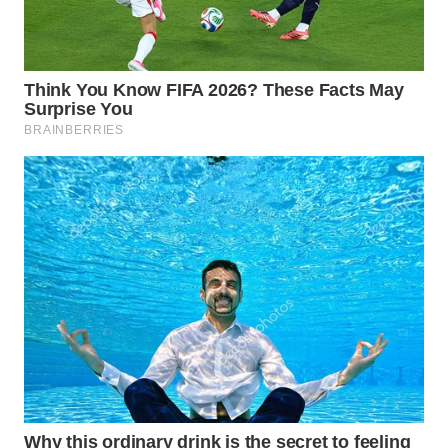
DESA
WISATA
LAPAK
WAHANA
Wahana
Network
KONSUMEN
LISTRIK
MASYARAKAT
KELISTRIKAN
WALINKI
ID