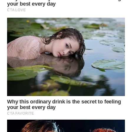
MAWAKA
ID
MARTABAT
NET
PLN
WATCH
MKLI
LPKKI
LKKI
KOPEKLIN
PORTAL