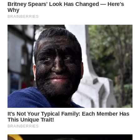
INDRAMAYU
WN
KUNINGAN
WN
MAJALENGKA
WN
SUBANG
WN
SUKABUMI
WN
PURWAKARTA
WN