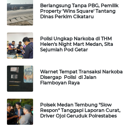
NEWS
Berlangsung Tanpa PBG, Pemilik
Property 'Wins Square' Tantang
JURNAL
Dinas Perkim Cikataru
MARITIM
HUMBANG
Polisi Ungkap Narkoba di THM
NEWS
Helen's Night Mart Medan, Sita
Sejumlah Pod Getar
GARONGGANG
NEWS
Warnet Tempat Transaksi Narkoba
Disergap Polisi di Jalan
FISUELRI
Flamboyan Raya
ID
ENERGI
Polsek Medan Tembung "Slow
NEWS
Respon" Tanggapi Laporan Curat,
Driver Ojol Geruduk Polrestabes
CILEUNGSI
NEWS