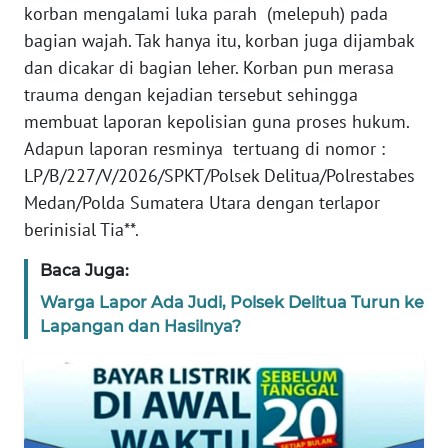
BANTEN
korban mengalami luka parah (melepuh) pada
bagian wajah. Tak hanya itu, korban juga dijambak
WN
dan dicakar di bagian leher. Korban pun merasa
NTT
trauma dengan kejadian tersebut sehingga
membuat laporan kepolisian guna proses hukum.
WN
Adapun laporan resminya tertuang di nomor :
KEPRI
LP/B/227/V/2026/SPKT/Polsek Delitua/Polrestabes
Medan/Polda Sumatera Utara dengan terlapor
WN
PAPUA
berinisial Tia**.
Baca Juga:
WN
PAPUA
Warga Lapor Ada Judi, Polsek Delitua Turun ke
BARAT
Lapangan dan Hasilnya?
WN
RIAU