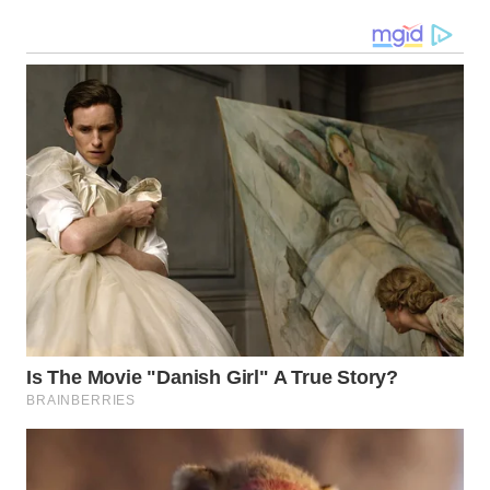
TENGAH
WN DELI
SERDANG
WN
TEBING
TINGGI
WN
PAKPAK
WN
KARAWANG
WN
BEKASI