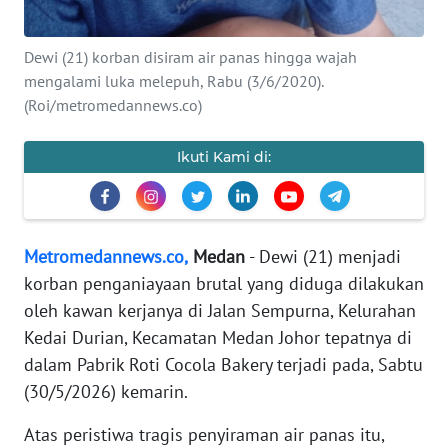
KARIR
Dewi (21) korban disiram air panas hingga wajah
DISCLAIMER
mengalami luka melepuh, Rabu (3/6/2020).
(Roi/metromedannews.co)
Wahana
News
Regional
Ikuti Kami di:
WN
SUMUT
Metromedannews.co,
Medan
- Dewi (21) menjadi
korban penganiayaan brutal yang diduga dilakukan
WN
JAKARTA
oleh kawan kerjanya di Jalan Sempurna, Kelurahan
Kedai Durian, Kecamatan Medan Johor tepatnya di
WN
dalam Pabrik Roti Cocola Bakery terjadi pada, Sabtu
JABAR
(30/5/2026) kemarin.
WN
Atas peristiwa tragis penyiraman air panas itu,