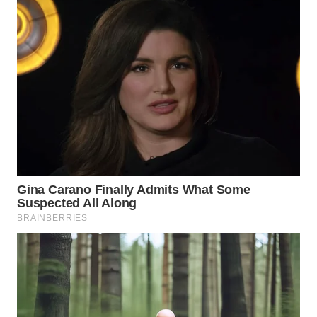
PRIANGAN
TIMUR
WN
SEMARANG
WN
SOLO
WN
BOROBUDUR
WN
MADURA
WN
SURABAYA
WN