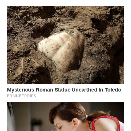
LISTRIK
WAHANA
TRAVEL
WAHANA
TV
WAHANANEWS
ID
WAHANANEWS
CO ID
WAHANANEWS
NET
WAHANA