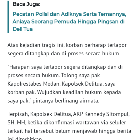
Baca Juga:
NUSANTARA
Pecatan Polisi dan Adiknya Serta Temannya,
WN
Aniaya Seorang Pemuda Hingga Pingsan di
JOGJA
Deli Tua
WN
Atas kejadian tragis ini, korban berharap terlapor
JATIM
segera ditangkap dan di proses secara hukum.
"Harapan saya terlapor segera ditangkap dan di
WN
BALI
proses secara hukum. Tolong saya pak
Kapolrestabes Medan, Kapolsek Delitua, saya
WN
korban pak. Wujudkan keadilan hukum kepada
KALBAR
saya pak," pintanya berlinang airmata.
Terpisah, Kapolsek Delitua, AKP Kennedy Sitompul,
WN
KALTENG
SH, MH, ketika dikonfirmasi wartawan via seluler
terkait hal tersebut belum menjawab hingga berita
WN
ini diterbitkan.