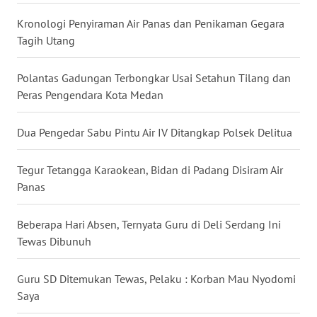
WN
TAPANULI
Kronologi Penyiraman Air Panas dan Penikaman Gegara
SELATAN
Tagih Utang
WN
Polantas Gadungan Terbongkar Usai Setahun Tilang dan
TANJUNG
Peras Pengendara Kota Medan
LESUNG
Dua Pengedar Sabu Pintu Air IV Ditangkap Polsek Delitua
WN
KARO
Tegur Tetangga Karaokean, Bidan di Padang Disiram Air
Panas
WN
SIMALUNGUN
Beberapa Hari Absen, Ternyata Guru di Deli Serdang Ini
Tewas Dibunuh
WN
LABUHANBATU
Guru SD Ditemukan Tewas, Pelaku : Korban Mau Nyodomi
WN
Saya
TAPANULI