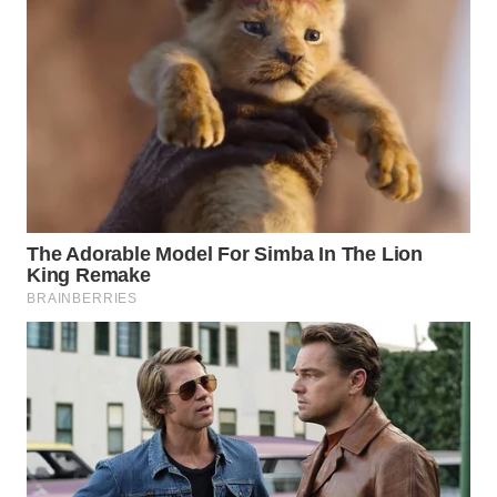
WN
BOGOR
WN
DEPOK
WN
TAPANULI
UTARA
WN
SAMOSIR
WN
PADANG
LAWAS
WN
SUMEDANG