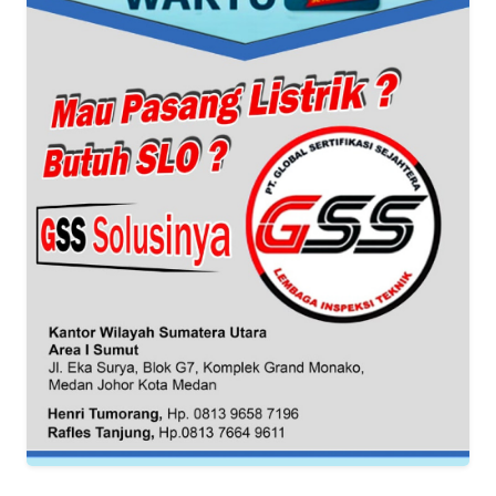
WN
SERAMBI
WN
JAMBI
WN
SULTRA
WN
NTB
WN
SULTENG
WN
SULBAR
WN