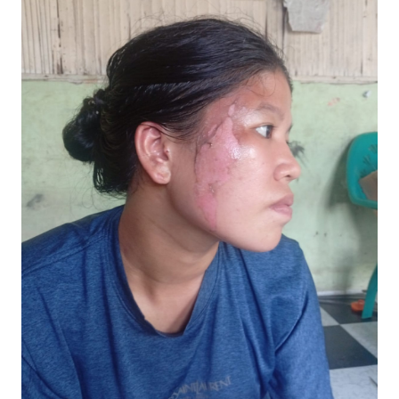
INDEKS
BERITA
KONTAK
KAMI
INFO
IKLAN
TENTANG
KAMI
PEDOMAN
MEDIA
SIBER
REDAKSI