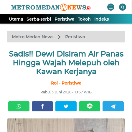
Utama
Serba-serbi
Peristiwa
Tokoh
Indeks
WAHANA
Tutup
TV
Metro Medan News
Peristiwa
UTAMA
Sadis!! Dewi Disiram Air Panas
Hingga Wajah Melepuh oleh
SERBA-
Kawan Kerjanya
SERBI
Roi - Peristiwa
PERISTIWA
Rabu, 3 Juni 2026 - 19:57 WIB
TOKOH
Informasi