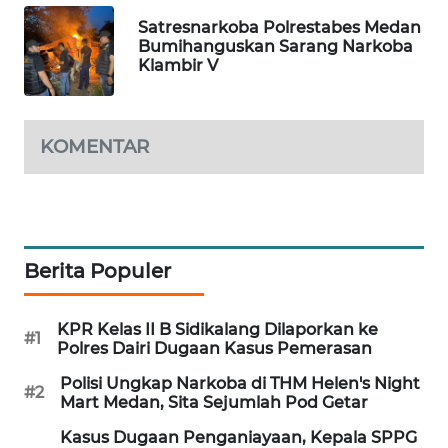
Satresnarkoba Polrestabes Medan
Bumihanguskan Sarang Narkoba
BERKAT
Klambir V
NEWS
BERAMPU
KOMENTAR
NEWS
ANUGERAH
NEWS
Berita Populer
AKHLAK
ID
KPR Kelas II B Sidikalang Dilaporkan ke
#1
PERAPKI
Polres Dairi Dugaan Kasus Pemerasan
NEWS
Polisi Ungkap Narkoba di THM Helen's Night
#2
Mart Medan, Sita Sejumlah Pod Getar
SONYA
Kasus Dugaan Penganiayaan, Kepala SPPG
ASA