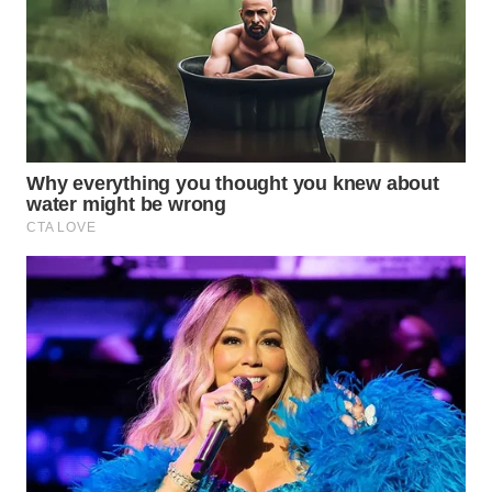
NATUNA
WN
BINTAN
WN
MANDALIKA
WN
LIKUPANG
WN
LABUANBAJO
WN
BORNEO
Wahana