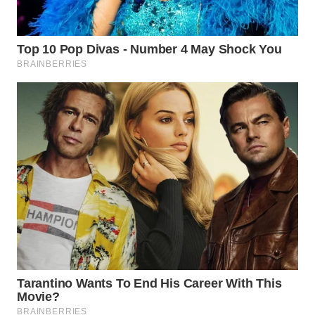
Media
Group
WAHANA
NEWS
WAHANA
TANI
WAHANA
ADVOKAT
WAHANA
INFRASTRUKTUR
WAHANA
KONSUMEN
WAHANA