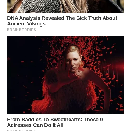
PRIANGAN
TIMUR
WN
SEMARANG
WN
SOLO
WN
BOROBUDUR
WN
MADURA
WN
SURABAYA
WN