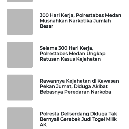
NEWS
300 Hari Kerja, Polrestabes Medan
METRO
Musnahkan Narkotika Jumlah
SIANTAR
Besar
NEWS
METRO
Selama 300 Hari Kerja,
MEDAN
Polrestabes Medan Ungkap
Ratusan Kasus Kejahatan
NEWS
METRO
JAKARTA
Rawannya Kejahatan di Kawasan
Pekan Jumat, Diduga Akibat
NEWS
Bebasnya Peredaran Narkoba
KRT
NEWS
Polresta Deliserdang Diduga Tak
Bernyali Gerebek Judi Togel Milik
KARING
AK