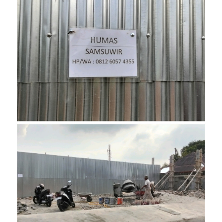
INDEKS
BERITA
KONTAK
KAMI
INFO
IKLAN
TENTANG
KAMI
PEDOMAN
MEDIA
SIBER
REDAKSI