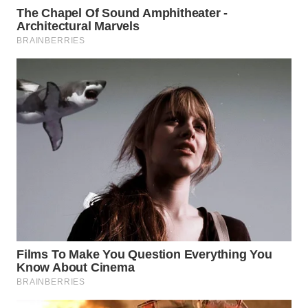
SPORT
WAHANA
UMKM
WAHANA
SELEB
WAHANA
PERSONA
WAHANA
OTOMOTIF
WAHANA
HEALTH
WAHANA