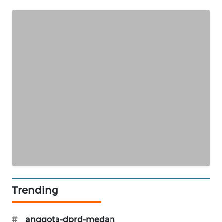
NEWS
Trending
#
anggota-dprd-medan