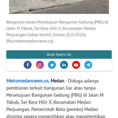
KARIR
DISCLAIMER
Bangunan tanpa Persetujuan Bangunan Gedung (PBG) di
Jalan M Yakub, Sei Kera Hilir II, Kecamatan Medan
Wahana
Perjuangan bebas berdiri, Selasa (3/2/2026).
News
(Roi/metromedannews.co)
Regional
Ikuti Kami di:
WN
SUMUT
WN
Metromedannews.co,
Medan
- Diduga adanya
JAKARTA
pembiaran terkait bangunan liar atau tanpa
WN
Persetujuan Bangunan Gedung (PBG) di Jalan M
JABAR
Yakub, Sei Kera Hilir II, Kecamatan Medan
Perjuangan. Pemerintah Kota (pemko) Medan
WN
diminta segera menertibkan atau menghentikan