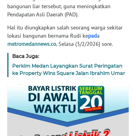
BANTEN
bangunan liar tersebut, guna meningkatkan
Pendapatan Asli Daerah (PAD).
WN
NTT
Hal itu diungkapkan salah seorang warga sekitar
lokasi bangunan bernama Rudi ke
pad
a
WN
metromedannews.co
, Selasa (3/2/2026) sore.
KEPRI
Baca Juga:
WN
Perkim Medan Layangkan Surat Peringatan
PAPUA
ke Property Wins Square Jalan Ibrahim Umar
WN
PAPUA
BARAT
WN
RIAU