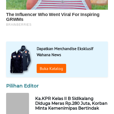
KONSUMEN
FORWAMKI
ALPERKLINAS
FORJASIDA
Dapatkan Merchandise Eksklusif
Wahana News
TAMBANG
NEWS
Buka Katalog
SITUNGIR
NEWS
Pilihan Editor
SIDIKALANG
Ka.KPR Kelas II B Sidikalang
NEWS
Diduga Meras Rp.280 Juta, Korban
Minta Kemenimipas Bertindak
SIBARAGAS