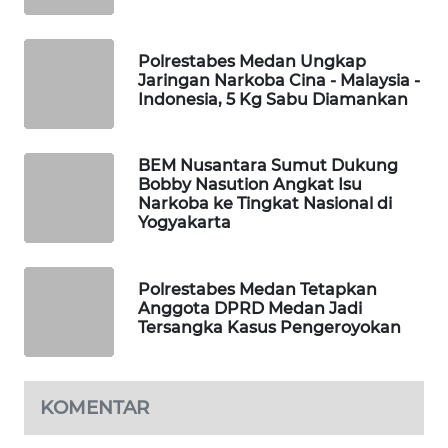
NEWS
JURNAL
Polrestabes Medan Ungkap
MARITIM
Jaringan Narkoba Cina - Malaysia -
Indonesia, 5 Kg Sabu Diamankan
HUMBANG
NEWS
BEM Nusantara Sumut Dukung
Bobby Nasution Angkat Isu
GARONGGANG
Narkoba ke Tingkat Nasional di
Yogyakarta
NEWS
FISUELRI
Polrestabes Medan Tetapkan
ID
Anggota DPRD Medan Jadi
Tersangka Kasus Pengeroyokan
ENERGI
NEWS
KOMENTAR
CILEUNGSI
NEWS