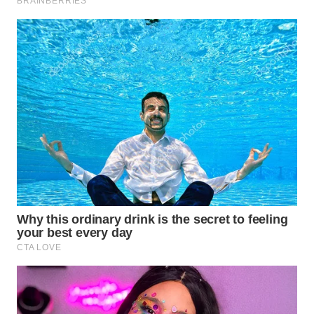
NATUNA
WN
BINTAN
WN
MANDALIKA
WN
LIKUPANG
WN
LABUANBAJO
WN
BORNEO
Wahana