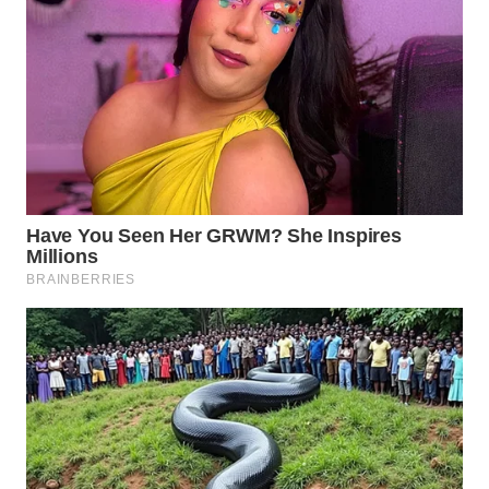
Media
Group
WAHANA
NEWS
WAHANA
TANI
WAHANA
ADVOKAT
WAHANA
INFRASTRUKTUR
WAHANA
KONSUMEN
WAHANA