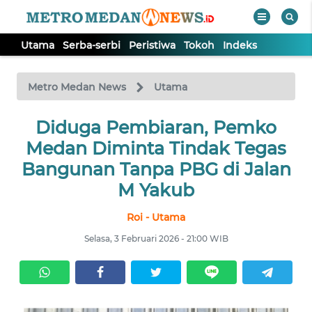
Utama
Serba-serbi
Peristiwa
Tokoh
Indeks
WAHANA
Tutup
TV
Metro Medan News
Utama
UTAMA
Diduga Pembiaran, Pemko
Medan Diminta Tindak Tegas
SERBA-
Bangunan Tanpa PBG di Jalan
SERBI
M Yakub
Roi - Utama
PERISTIWA
Selasa, 3 Februari 2026 - 21:00 WIB
TOKOH
Informasi