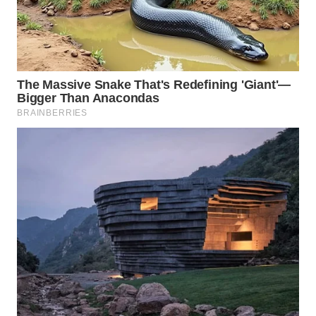
LISTRIK
WAHANA
TRAVEL
WAHANA
TV
WAHANANEWS
ID
WAHANANEWS
CO ID
WAHANANEWS
NET
WAHANA