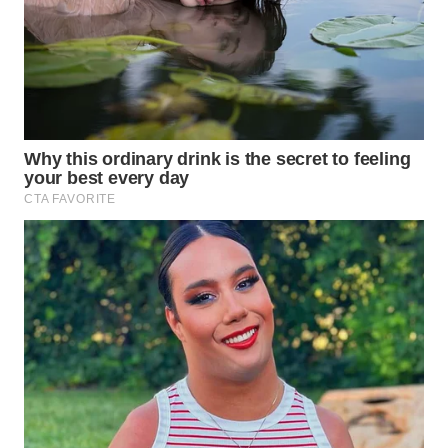
MAWAKA
ID
MARTABAT
NET
PLN
WATCH
MKLI
LPKKI
LKKI
KOPEKLIN
PORTAL