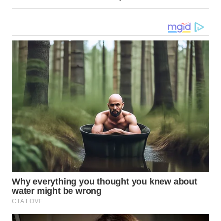
TENGAH
WN DELI
SERDANG
WN
TEBING
TINGGI
WN
PAKPAK
WN
KARAWANG
WN
BEKASI