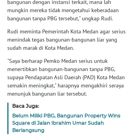
bangunan dengan instansi terkait, mana lah
BABEL
mungkin mereka tidak mengetahui keberadaan
bangunan tanpa PBG tersebut," ungkap Rudi.
WN
SUMBAR
Rudi meminta Pemerintah Kota Medan agar serius
menindak tegas bangunan-bangunan liar yang
WN
sudah marak di Kota Medan.
SUMSEL
"Saya berharap Pemko Medan serius untuk
WN
menertibkan bangunan-bangunan tanpa PBG,
BENGKULU
supaya Pendapatan Asli Daerah (PAD) Kota Medan
semakin meningkat," harapnya mengakhiri seraya
WN
menunjuk bangunan liar tersebut.
LAMPUNG
Baca Juga:
WN
Belum Miliki PBG, Bangunan Property Wins
JATENG
Square di Jalan Ibrahim Umar Sudah
Berlangsung
WN