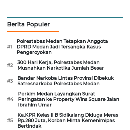
BERKAT
NEWS
Berita Populer
BERAMPU
Polrestabes Medan Tetapkan Anggota
NEWS
#1
DPRD Medan Jadi Tersangka Kasus
Pengeroyokan
ANUGERAH
300 Hari Kerja, Polrestabes Medan
NEWS
#2
Musnahkan Narkotika Jumlah Besar
Bandar Narkoba Lintas Provinsi Dibekuk
AKHLAK
#3
Satresnarkoba Polrestabes Medan
ID
Perkim Medan Layangkan Surat
#4
Peringatan ke Property Wins Square Jalan
PERAPKI
Ibrahim Umar
NEWS
Ka.KPR Kelas II B Sidikalang Diduga Meras
#5
Rp.280 Juta, Korban Minta Kemenimipas
SONYA
Bertindak
ASA