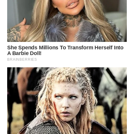
INDRAMAYU
WN
KUNINGAN
WN
MAJALENGKA
WN
SUBANG
WN
SUKABUMI
WN
PURWAKARTA
WN