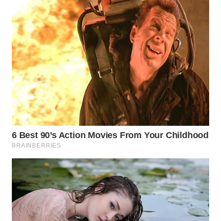
DESA
WISATA
LAPAK
WAHANA
Wahana
Network
KONSUMEN
LISTRIK
MASYARAKAT
KELISTRIKAN
WALINKI
ID