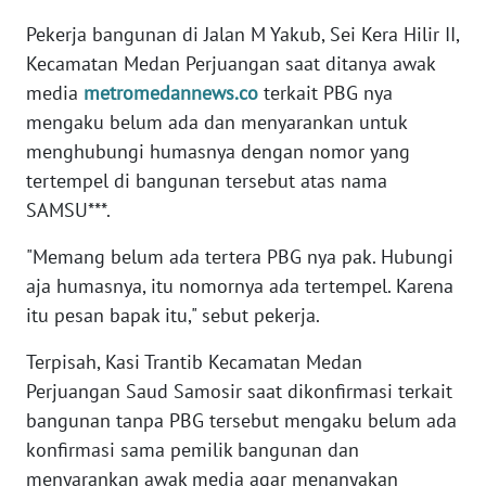
NUSANTARA
Pekerja bangunan di Jalan M Yakub, Sei Kera Hilir II,
Kecamatan Medan Perjuangan saat ditanya awak
WN
media
metromedannews.co
terkait PBG nya
JOGJA
mengaku belum ada dan menyarankan untuk
menghubungi humasnya dengan nomor yang
WN
JATIM
tertempel di bangunan tersebut atas nama
SAMSU***.
WN
"Memang belum ada tertera PBG nya pak. Hubungi
BALI
aja humasnya, itu nomornya ada tertempel. Karena
itu pesan bapak itu," sebut pekerja.
WN
KALBAR
Terpisah, Kasi Trantib Kecamatan Medan
Perjuangan Saud Samosir saat dikonfirmasi terkait
WN
KALTENG
bangunan tanpa PBG tersebut mengaku belum ada
konfirmasi sama pemilik bangunan dan
WN
menyarankan awak media agar menanyakan