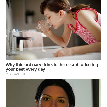
WN
BOGOR
WN
DEPOK
WN
TAPANULI
UTARA
WN
SAMOSIR
WN
PADANG
LAWAS
WN
SUMEDANG