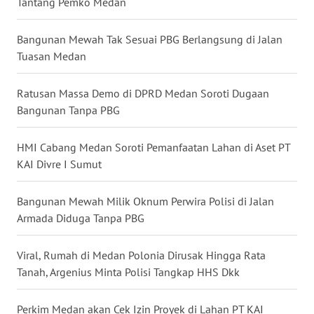
WN
Tantang Pemko Medan
TAPANULI
SELATAN
Bangunan Mewah Tak Sesuai PBG Berlangsung di Jalan
Tuasan Medan
WN
TANJUNG
Ratusan Massa Demo di DPRD Medan Soroti Dugaan
LESUNG
Bangunan Tanpa PBG
WN
HMI Cabang Medan Soroti Pemanfaatan Lahan di Aset PT
KARO
KAI Divre I Sumut
WN
Bangunan Mewah Milik Oknum Perwira Polisi di Jalan
SIMALUNGUN
Armada Diduga Tanpa PBG
WN
LABUHANBATU
Viral, Rumah di Medan Polonia Dirusak Hingga Rata
Tanah, Argenius Minta Polisi Tangkap HHS Dkk
WN
TAPANULI
Perkim Medan akan Cek Izin Proyek di Lahan PT KAI