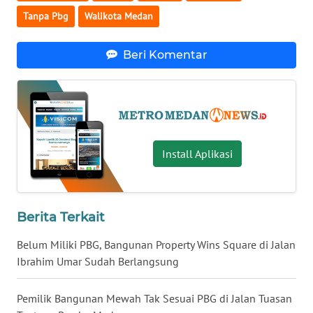
MALUKU
Tanpa Pbg
Walikota Medan
WN
Beri Komentar
MALUT
WN
DAIRI
WN
Install Aplikasi
DANAU
TOBA
WN
Berita Terkait
NIAS
Belum Miliki PBG, Bangunan Property Wins Square di Jalan
Ibrahim Umar Sudah Berlangsung
WN
LANGKAT
Pemilik Bangunan Mewah Tak Sesuai PBG di Jalan Tuasan