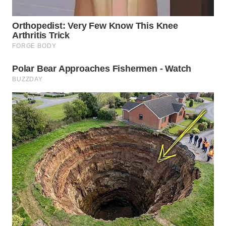
NATUNA
WN
BINTAN
WN
MANDALIKA
WN
LIKUPANG
WN
LABUANBAJO
WN
BORNEO
Wahana