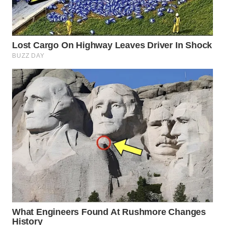
LISTRIK
WAHANA
TRAVEL
WAHANA
TV
WAHANANEWS
ID
WAHANANEWS
CO ID
WAHANANEWS
NET
WAHANA