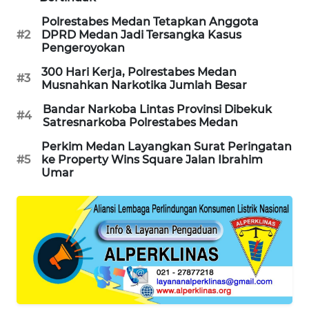
NEWS
Polrestabes Medan Tetapkan Anggota
#2
DPRD Medan Jadi Tersangka Kasus
Pengeroyokan
METRO
SIANTAR
300 Hari Kerja, Polrestabes Medan
NEWS
#3
Musnahkan Narkotika Jumlah Besar
Bandar Narkoba Lintas Provinsi Dibekuk
METRO
#4
Satresnarkoba Polrestabes Medan
MEDAN
NEWS
Perkim Medan Layangkan Surat Peringatan
#5
ke Property Wins Square Jalan Ibrahim
Umar
METRO
JAKARTA
NEWS
KRT
NEWS
KARING