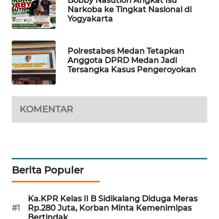
Bobby Nasution Angkat Isu
KONSUMEN
Narkoba ke Tingkat Nasional di
Yogyakarta
FORWAMKI
Polrestabes Medan Tetapkan
ALPERKLINAS
Anggota DPRD Medan Jadi
Tersangka Kasus Pengeroyokan
FORJASIDA
KOMENTAR
TAMBANG
NEWS
SITUNGIR
NEWS
Berita Populer
SIDIKALANG
NEWS
Ka.KPR Kelas II B Sidikalang Diduga Meras
#1
Rp.280 Juta, Korban Minta Kemenimipas
SIBARAGAS
Bertindak