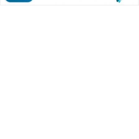
WAHANA MEDIA GROUP
|
|
|
WAHANA NEWS co
WAHANA TANI
WAHANA ADVOKAT
|
|
WAHANA INFRASTRUKTUR
WAHANA KONSUMEN
|
|
|
WAHANA LISTRIK
WAHANA TRAVEL
WAHANA TV
|
|
|
WAHANANEWS id
WAHANANEWS CO ID
WAHANANEWS NET
|
|
|
WAHANA SPORT ID
Wahana UMKM
Wahana Seleb
|
|
|
Wahana Persona
Wahana Otomotif
Wahana Health
|
Wahana Desa Wisata
Lapak Wahana