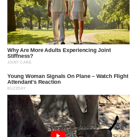
INDRAMAYU
WN
KUNINGAN
WN
MAJALENGKA
WN
SUBANG
WN
SUKABUMI
WN
PURWAKARTA
WN