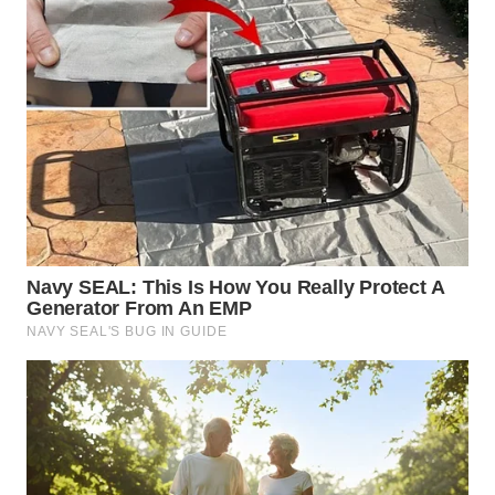
WN
CIANJUR
WN
KEPULAUAN
SERIBU
WN
TANGERANG
WN
BINJAI
WN
CIREBON
WN