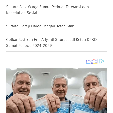
WN
TAPANULI
Sutarto Ajak Warga Sumut Perkuat Toleransi dan
SELATAN
Kepedulian Sosial
WN
Sutarto Harap Harga Pangan Tetap Stabil
TANJUNG
LESUNG
Golkar Pastikan Erni Ariyanti Sitorus Jadi Ketua DPRD
Sumut Periode 2024-2029
WN
KARO
WN
SIMALUNGUN
WN
LABUHANBATU
WN
TAPANULI