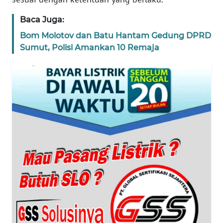
BANTEN
Baca Juga:
WN
Bom Molotov dan Batu Hantam Gedung DPRD
NTT
Sumut, Polisi Amankan 10 Remaja
WN
KEPRI
WN
PAPUA
WN
PAPUA
BARAT
WN
RIAU