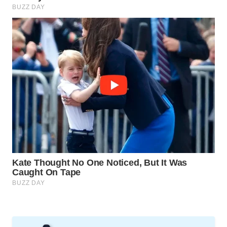
SPORT
WAHANA
UMKM
WAHANA
SELEB
WAHANA
PERSONA
WAHANA
OTOMOTIF
WAHANA
HEALTH
WAHANA