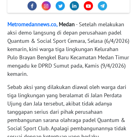
KARIR
DISCLAIMER
Metromedannews.co,
Medan
- Setelah melakukan
aksi demo langsung di depan perusahaan padel
Wahana
Quantum & Social Sport Cemara, Selasa (6/4/2026)
News
Regional
kemarin, kini warga tiga lingkungan Kelurahan
Pulo Brayan Bengkel Baru Kecamatan Medan Timur
WN
mengadu ke DPRD Sumut pada, Kamis (9/4/2026)
SUMUT
kemarin.
Sebab aksi yang dilakukan diawal oleh warga dari
WN
JAKARTA
tiga lingkungan yang beralamat di Jalan Perdata
Ujung dan Jala tersebut, akibat tidak adanya
WN
tanggapan serius dari pihak perusahaan
JABAR
pembangunan sarana olahraga padel Quantum &
Social Sport Club. Apalagi pembangunannya tidak
WN
sesuai dengan ketentuan yang berlaku.