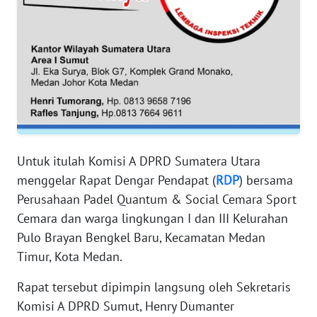
WN
SERAMBI
WN
JAMBI
WN
SULTRA
WN
Untuk itulah Komisi A DPRD Sumatera Utara
NTB
menggelar Rapat Dengar Pendapat (
RDP
) bersama
Perusahaan Padel Quantum & Social Cemara Sport
WN
Cemara dan warga lingkungan I dan III Kelurahan
SULTENG
Pulo Brayan Bengkel Baru, Kecamatan Medan
Timur, Kota Medan.
WN
SULBAR
Rapat tersebut dipimpin langsung oleh Sekretaris
Komisi A DPRD Sumut, Henry Dumanter
WN