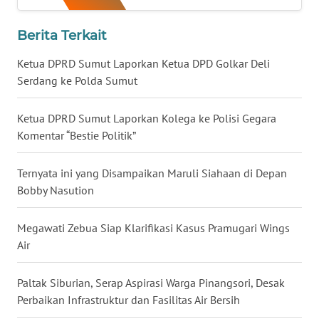
MALUKU
Berita Terkait
WN
MALUT
Ketua DPRD Sumut Laporkan Ketua DPD Golkar Deli
Serdang ke Polda Sumut
WN
DAIRI
Ketua DPRD Sumut Laporkan Kolega ke Polisi Gegara
Komentar “Bestie Politik”
WN
DANAU
Ternyata ini yang Disampaikan Maruli Siahaan di Depan
TOBA
Bobby Nasution
WN
Megawati Zebua Siap Klarifikasi Kasus Pramugari Wings
NIAS
Air
WN
Paltak Siburian, Serap Aspirasi Warga Pinangsori, Desak
LANGKAT
Perbaikan Infrastruktur dan Fasilitas Air Bersih