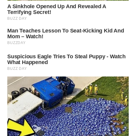
Media
Group
WAHANA
NEWS
WAHANA
TANI
WAHANA
ADVOKAT
WAHANA
INFRASTRUKTUR
WAHANA
KONSUMEN
WAHANA