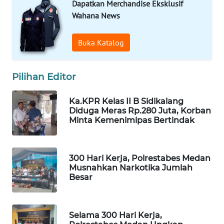
Dapatkan Merchandise Eksklusif
DESA
Wahana News
WISATA
Buka Katalog
LAPAK
WAHANA
Pilihan Editor
Wahana
Network
Ka.KPR Kelas II B Sidikalang
Diduga Meras Rp.280 Juta, Korban
KONSUMEN
Minta Kemenimipas Bertindak
LISTRIK
MASYARAKAT
300 Hari Kerja, Polrestabes Medan
KELISTRIKAN
Musnahkan Narkotika Jumlah
Besar
WALINKI
ID
Selama 300 Hari Kerja,