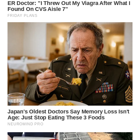
WN
BOGOR
WN
DEPOK
WN
TAPANULI
UTARA
WN
SAMOSIR
WN
PADANG
LAWAS
WN
SUMEDANG