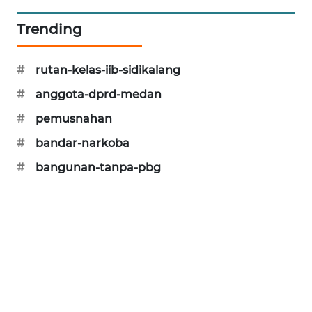
NEWS
Trending
JURNAL
MARITIM
#
rutan-kelas-iib-sidikalang
HUMBANG
#
anggota-dprd-medan
NEWS
#
pemusnahan
GARONGGANG
#
bandar-narkoba
NEWS
#
bangunan-tanpa-pbg
FISUELRI
ID
ENERGI
NEWS
CILEUNGSI
NEWS