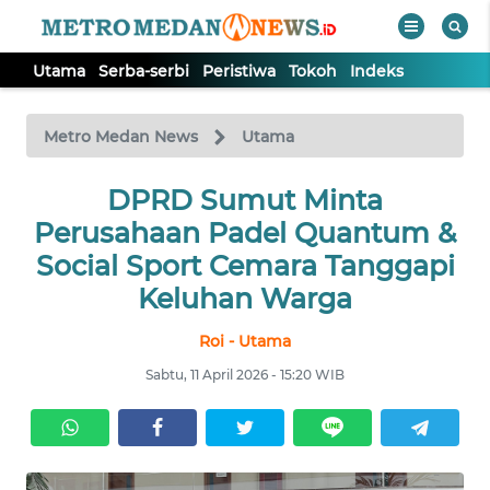
Utama
Serba-serbi
Peristiwa
Tokoh
Indeks
WAHANA
Tutup
TV
Metro Medan News
Utama
UTAMA
DPRD Sumut Minta
Perusahaan Padel Quantum &
SERBA-
Social Sport Cemara Tanggapi
SERBI
Keluhan Warga
Roi - Utama
PERISTIWA
Sabtu, 11 April 2026 - 15:20 WIB
TOKOH
Informasi