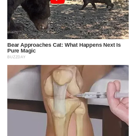
PRIANGAN
TIMUR
WN
SEMARANG
WN
SOLO
WN
BOROBUDUR
WN
MADURA
WN
SURABAYA
WN