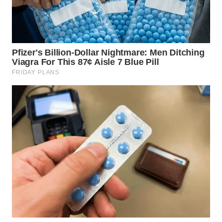
TENGAH
WN DELI
SERDANG
WN
TEBING
TINGGI
WN
PAKPAK
WN
KARAWANG
WN
BEKASI