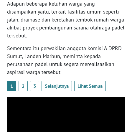
Adapun beberapa keluhan warga yang
NUSANTARA
disampaikan yaitu, terkait fasilitas umum seperti
jalan, drainase dan keretakan tembok rumah warga
WN
JOGJA
akibat proyek pembangunan sarana olahraga padel
tersebut.
WN
Sementara itu perwakilan anggota komisi A DPRD
JATIM
Sumut, Landen Marbun, meminta kepada
perusahaan padel untuk segera merealisasikan
WN
BALI
aspirasi warga tersebut.
WN
1
2
3
Selanjutnya
Lihat Semua
KALBAR
WN
KALTENG
WN