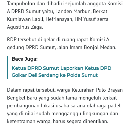
Tampubolon dan dihadiri sejumlah anggota Komisi
BABEL
A DPRD Sumut yaitu, Landen Marbun, Berkat
Kurniawan Laoli, Hefriansyah, HM Yusuf serta
WN
Agustinus Zega.
SUMBAR
RDP tersebut di gelar di ruang rapat Komisi A
WN
gedung DPRD Sumut, Jalan Imam Bonjol Medan.
SUMSEL
Baca Juga:
WN
Ketua DPRD Sumut Laporkan Ketua DPD
BENGKULU
Golkar Deli Serdang ke Polda Sumut
WN
Dalam rapat tersebut, warga Kelurahan Pulo Brayan
LAMPUNG
Bengkel Baru yang sudah lama mengeluh terkait
pembangunan lokasi usaha sarana olahraga padel
WN
yang di nilai sudah mengganggu lingkungan dan
JATENG
ketentraman warga, harus segera dihentikan.
WN