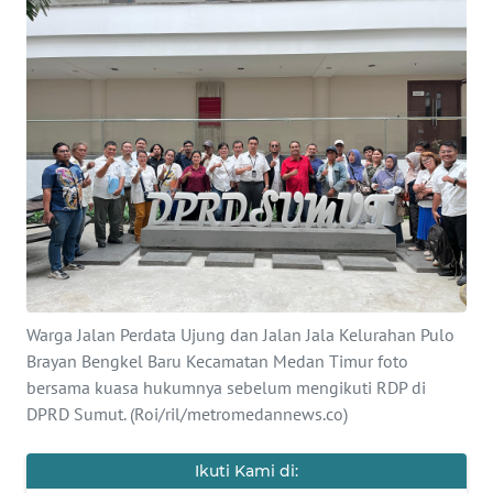
INDEKS
BERITA
KONTAK
KAMI
INFO
IKLAN
TENTANG
KAMI
Warga Jalan Perdata Ujung dan Jalan Jala Kelurahan Pulo
PEDOMAN
Brayan Bengkel Baru Kecamatan Medan Timur foto
MEDIA
bersama kuasa hukumnya sebelum mengikuti RDP di
SIBER
DPRD Sumut. (Roi/ril/metromedannews.co)
REDAKSI
Ikuti Kami di: