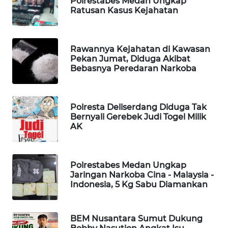
Polrestabes Medan Ungkap
MAWAKA
Ratusan Kasus Kejahatan
ID
MARTABAT
Rawannya Kejahatan di Kawasan
NET
Pekan Jumat, Diduga Akibat
Bebasnya Peredaran Narkoba
PLN
WATCH
Polresta Deliserdang Diduga Tak
MKLI
Bernyali Gerebek Judi Togel Milik
AK
LPKKI
Polrestabes Medan Ungkap
LKKI
Jaringan Narkoba Cina - Malaysia -
Indonesia, 5 Kg Sabu Diamankan
KOPEKLIN
BEM Nusantara Sumut Dukung
PORTAL