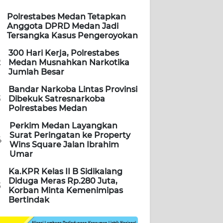
Polrestabes Medan Tetapkan
Anggota DPRD Medan Jadi
Tersangka Kasus Pengeroyokan
300 Hari Kerja, Polrestabes
2
Medan Musnahkan Narkotika
Jumlah Besar
Bandar Narkoba Lintas Provinsi
3
Dibekuk Satresnarkoba
Polrestabes Medan
Perkim Medan Layangkan
Surat Peringatan ke Property
4
Wins Square Jalan Ibrahim
Umar
Ka.KPR Kelas II B Sidikalang
Diduga Meras Rp.280 Juta,
5
Korban Minta Kemenimipas
Bertindak