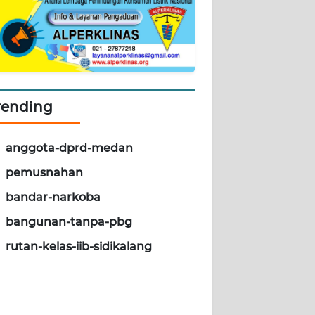
rending
anggota-dprd-medan
pemusnahan
bandar-narkoba
bangunan-tanpa-pbg
rutan-kelas-iib-sidikalang