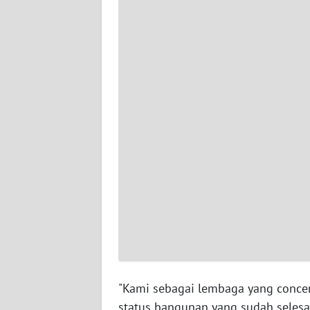
WN
SUMBAR
WN
SUMSEL
WN
BENGKULU
WN
LAMPUNG
WN
JATENG
WN
"Kami sebagai lembaga yang conc
NUSANTARA
status bangunan yang sudah seles