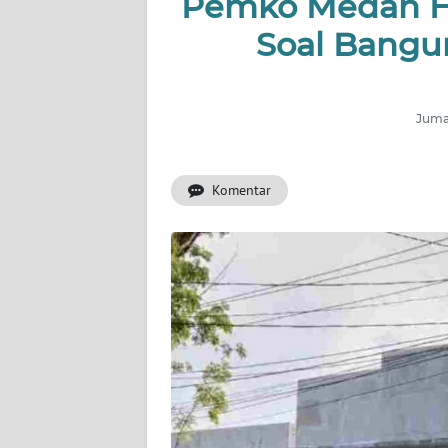
Pemko Medan H
BERITA
Soal Bangu
KONTAK
KAMI
Jumat
INFO
IKLAN
Komentar
TENTANG
KAMI
PEDOMAN
MEDIA
SIBER
REDAKSI
KARIR