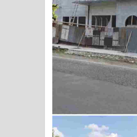
DISCLAIMER
Wahana
News
Regional
WN
SUMUT
WN
JAKARTA
WN
JABAR
WN
BANTEN