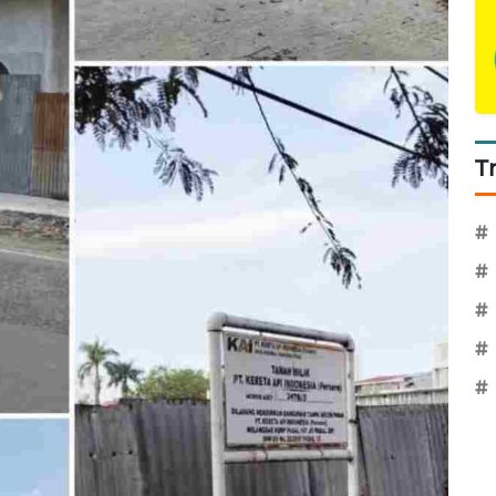
T
#
#
#
#
#