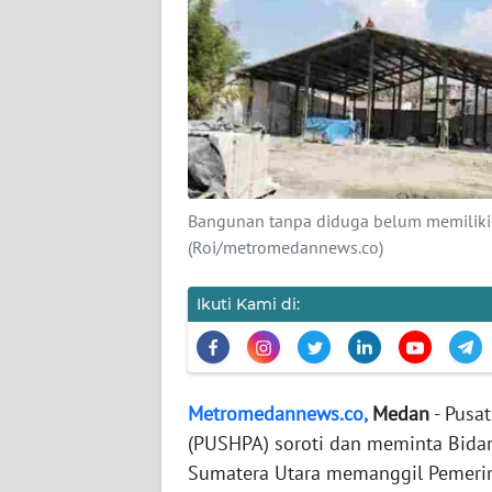
WN
NTT
WN
KEPRI
WN
PAPUA
Bangunan tanpa diduga belum memiliki P
(Roi/metromedannews.co)
WN
PAPUA
Ikuti Kami di:
BARAT
WN
RIAU
Metromedannews.co,
Medan
- Pusa
(PUSHPA) soroti dan meminta Bidan
WN
Sumatera Utara memanggil Pemeri
SERAMBI