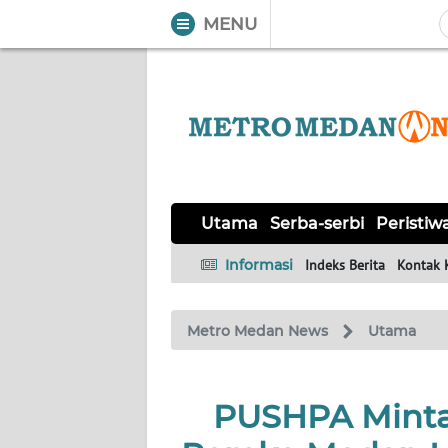
MENU
WAHANA
Tutup
TV
UTAMA
SERBA-
Utama
Serba-serbi
Peristiw
SERBI
Informasi
Indeks Berita
Kontak 
PERISTIWA
Metro Medan News
Utama
TOKOH
Informasi
PUSHPA Minta
INDEKS