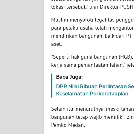
lokasi tersebut," ujar Direktur PUS
WN
JOGJA
Muslim menyoroti legalitas penggu
para pelaku usaha telah menganto
WN
mendirikan bangunan, baik dari P
JATIM
aset.
WN
"Seperti hak guna bangunan (HGB),
BALI
kerja sama pemanfaatan lahan," jel
Baca Juga:
WN
KALBAR
DPR Nilai Ribuan Perlintasan 
Keselamatan Perkeretaapian
WN
KALTENG
Selain itu, menurutnya, meski lah
bangunan tetap wajib memiliki izin
WN
Pemko Medan.
KALTARA