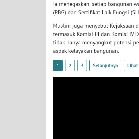
Ia menegaskan, setiap bangunan w
WN
(PBG) dan Sertifikat Laik Fungsi (SL
KALSEL
Muslim juga menyebut Kejaksaan d
WN
termasuk Komisi III dan Komisi IV 
KALTIM
tidak hanya menyangkut potensi pe
aspek kelayakan bangunan.
WN
SULSEL
1
2
3
Selanjutnya
Liha
WN
GORONTALO
WN
SULUT
WN
MALUKU