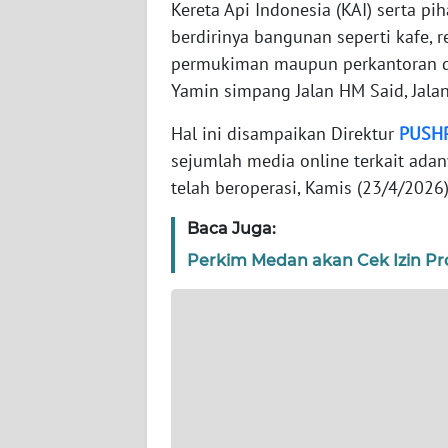
Kereta Api Indonesia (KAI) serta pi
berdirinya bangunan seperti kafe, 
WN
permukiman maupun perkantoran di 
JAMBI
Yamin simpang Jalan HM Said, Jala
WN
Hal ini disampaikan Direktur
PUSH
SULTRA
sejumlah media online terkait ada
telah beroperasi, Kamis (23/4/2026)
WN
NTB
Baca Juga:
Perkim Medan akan Cek Izin Pr
WN
SULTENG
WN
SULBAR
WN
BABEL