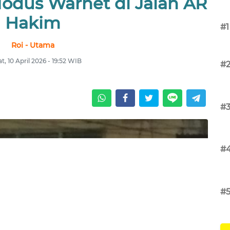
odus Warnet di Jalan AR
Hakim
#1
Roi - Utama
, 10 April 2026 - 19:52 WIB
#
#
#
#