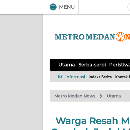
MENU
WAHANA
Tutup
TV
UTAMA
SERBA-
Utama
Serba-serbi
Peristiw
SERBI
Informasi
Indeks Berita
Kontak 
PERISTIWA
Metro Medan News
Utama
TOKOH
Informasi
Warga Resah Mi
INDEKS