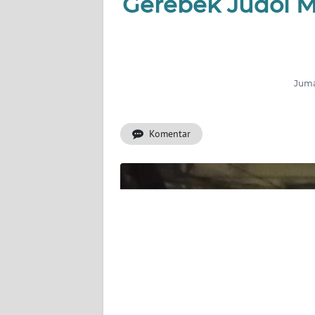
Gerebek Judol M
BERITA
KONTAK
KAMI
Jumat
INFO
IKLAN
Komentar
TENTANG
KAMI
PEDOMAN
MEDIA
SIBER
REDAKSI
KARIR