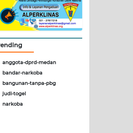
rending
anggota-dprd-medan
bandar-narkoba
bangunan-tanpa-pbg
judi-togel
narkoba