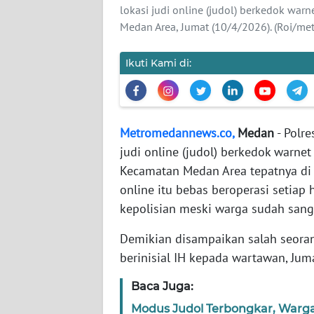
lokasi judi online (judol) berkedok war
Medan Area, Jumat (10/4/2026). (Roi/m
WN
SUMBAR
Ikuti Kami di:
WN
SUMSEL
WN
Metromedannews.co,
Medan
- Polr
BENGKULU
judi online (judol) berkedok warnet
Kecamatan Medan Area tepatnya di s
WN
online itu bebas beroperasi setiap 
LAMPUNG
kepolisian meski warga sudah sanga
WN
Demikian disampaikan salah seor
JATENG
berinisial IH kepada wartawan, Jum
Baca Juga:
WN
NUSANTARA
Modus Judol Terbongkar, Warga