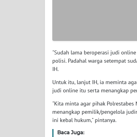
WN
KALSEL
WN
KALTIM
"Sudah lama beroperasi judi online
WN
polisi. Padahal warga setempat sud
SULSEL
IH.
WN
Untuk itu, lanjut IH, ia meminta a
GORONTALO
judi online itu serta menangkap pe
WN
"Kita minta agar pihak Polrestabe
SULUT
menangkap pemilik/pengelola judin
ini kebal hukum," pintanya.
WN
MALUKU
Baca Juga: