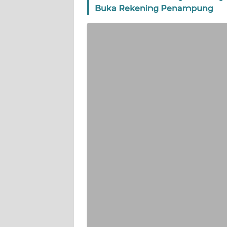
Buka Rekening Penampung
WN
JOGJA
WN
JATIM
WN
BALI
WN
KALBAR
WN
KALTENG
WN
KALTARA