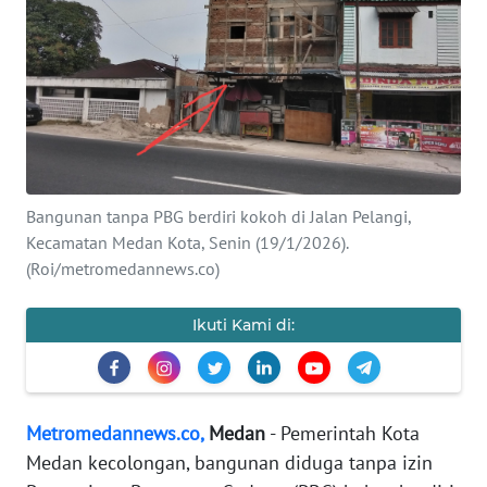
INDEKS
BERITA
KONTAK
KAMI
INFO
IKLAN
Bangunan tanpa PBG berdiri kokoh di Jalan Pelangi,
Kecamatan Medan Kota, Senin (19/1/2026).
TENTANG
(Roi/metromedannews.co)
KAMI
Ikuti Kami di:
PEDOMAN
MEDIA
SIBER
Metromedannews.co,
Medan
- Pemerintah Kota
REDAKSI
Medan kecolongan, bangunan diduga tanpa izin