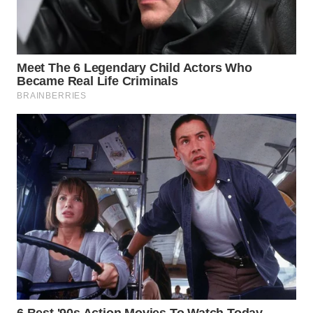
NATUNA
WN
BINTAN
WN
MANDALIKA
WN
LIKUPANG
WN
LABUANBAJO
WN
BORNEO
Wahana