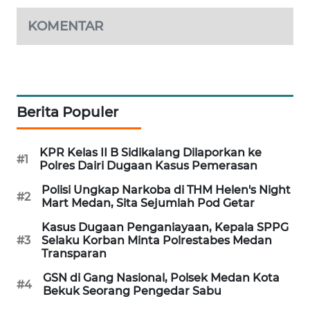
KONSUMEN
KOMENTAR
FORWAMKI
ALPERKLINAS
Berita Populer
FORJASIDA
KPR Kelas II B Sidikalang Dilaporkan ke
TAMBANG
#1
Polres Dairi Dugaan Kasus Pemerasan
NEWS
Polisi Ungkap Narkoba di THM Helen's Night
#2
Mart Medan, Sita Sejumlah Pod Getar
SITUNGIR
NEWS
Kasus Dugaan Penganiayaan, Kepala SPPG
#3
Selaku Korban Minta Polrestabes Medan
Transparan
SIDIKALANG
NEWS
GSN di Gang Nasional, Polsek Medan Kota
#4
Bekuk Seorang Pengedar Sabu
SIBARAGAS