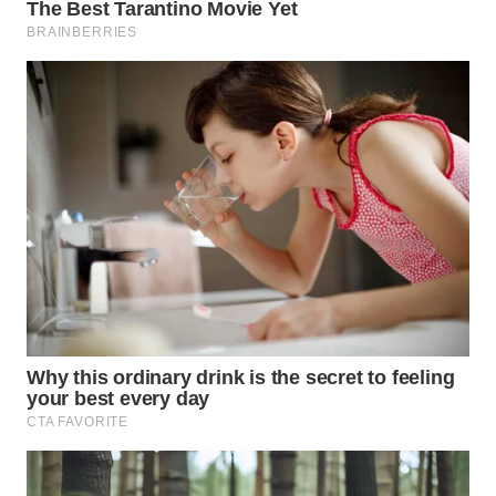
WN
BOGOR
WN
DEPOK
WN
TAPANULI
UTARA
WN
SAMOSIR
WN
PADANG
LAWAS
WN
SUMEDANG