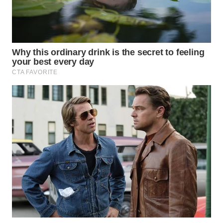
TENGAH
WN DELI
SERDANG
WN
TEBING
TINGGI
WN
PAKPAK
WN
KARAWANG
WN
BEKASI