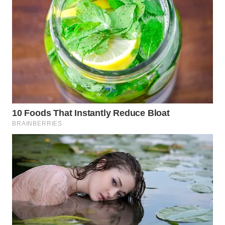
WN
TAPANULI
SELATAN
WN
TANJUNG
LESUNG
WN
KARO
WN
SIMALUNGUN
WN
LABUHANBATU
WN
TAPANULI