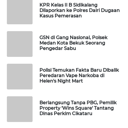
DESA
KPR Kelas II B Sidikalang
WISATA
Dilaporkan ke Polres Dairi Dugaan
Kasus Pemerasan
LAPAK
WAHANA
GSN di Gang Nasional, Polsek
Medan Kota Bekuk Seorang
Wahana
Pengedar Sabu
Network
KONSUMEN
Polisi Temukan Fakta Baru Dibalik
LISTRIK
Peredaran Vape Narkoba di
Helen's Night Mart
MASYARAKAT
KELISTRIKAN
Berlangsung Tanpa PBG, Pemilik
WALINKI
Property 'Wins Square' Tantang
Dinas Perkim Cikataru
ID