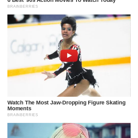
Media
Group
WAHANA
NEWS
WAHANA
TANI
WAHANA
ADVOKAT
WAHANA
INFRASTRUKTUR
WAHANA
KONSUMEN
WAHANA