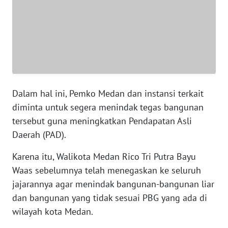
BANTEN
WN
NTT
WN
KEPRI
Dalam hal ini, Pemko Medan dan instansi terkait
WN
diminta untuk segera menindak tegas bangunan
PAPUA
tersebut guna meningkatkan Pendapatan Asli
Daerah (PAD).
WN
PAPUA
Karena itu, Walikota Medan Rico Tri Putra Bayu
BARAT
Waas sebelumnya telah menegaskan ke seluruh
jajarannya agar menindak bangunan-bangunan liar
WN
dan bangunan yang tidak sesuai PBG yang ada di
RIAU
wilayah kota Medan.