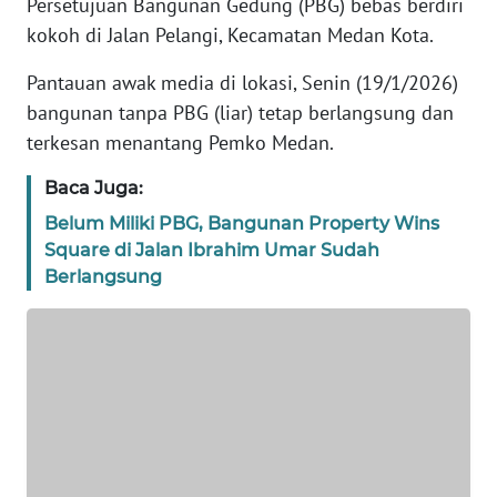
Persetujuan Bangunan Gedung (PBG) bebas berdiri
KARIR
kokoh di Jalan Pelangi, Kecamatan Medan Kota.
DISCLAIMER
Pantauan awak media di lokasi, Senin (19/1/2026)
bangunan tanpa PBG (liar) tetap berlangsung dan
Wahana
terkesan menantang Pemko Medan.
News
Regional
Baca Juga:
Belum Miliki PBG, Bangunan Property Wins
WN
Square di Jalan Ibrahim Umar Sudah
SUMUT
Berlangsung
WN
JAKARTA
WN
JABAR
WN