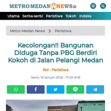
Utama
Serba-serbi
Peristiwa
Tokoh
Indeks
WAHANA
Tutup
TV
Metro Medan News
Peristiwa
UTAMA
Kecolongan!! Bangunan
Diduga Tanpa PBG Berdiri
SERBA-
Kokoh di Jalan Pelangi Medan
SERBI
Roi - Peristiwa
PERISTIWA
Senin, 19 Januari 2026 - 17:49 WIB
TOKOH
Informasi