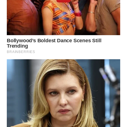
INDRAMAYU
WN
KUNINGAN
WN
MAJALENGKA
WN
SUBANG
WN
SUKABUMI
WN
PURWAKARTA
WN