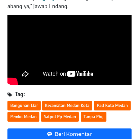
abang ya," jawab Endang.
BABEL
WN
SUMBAR
WN
SUMSEL
WN
BENGKULU
WN
Tag:
LAMPUNG
Bangunan Liar
Kecamatan Medan Kota
Pad Kota Medan
WN
Pemko Medan
Satpol Pp Medan
Tanpa Pbg
JATENG
Beri Komentar
WN