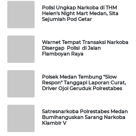
MAWAKA
ID
Polisi Ungkap Narkoba di THM
Helen's Night Mart Medan, Sita
Sejumlah Pod Getar
MARTABAT
NET
Warnet Tempat Transaksi Narkoba
PLN
Disergap Polisi di Jalan
WATCH
Flamboyan Raya
MKLI
Polsek Medan Tembung "Slow
Respon" Tanggapi Laporan Curat,
LPKKI
Driver Ojol Geruduk Polrestabes
LKKI
Satresnarkoba Polrestabes Medan
KOPEKLIN
Bumihanguskan Sarang Narkoba
Klambir V
PORTAL