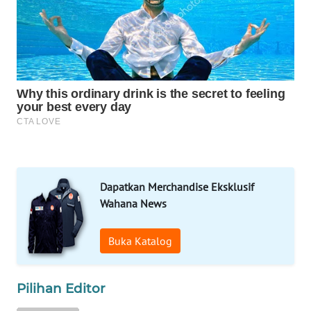
SPORT
WAHANA
UMKM
WAHANA
SELEB
WAHANA
PERSONA
Dapatkan Merchandise Eksklusif
WAHANA
Wahana News
OTOMOTIF
Buka Katalog
WAHANA
HEALTH
Pilihan Editor
WAHANA