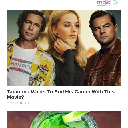
MALUKU
WN
MALUT
WN
DAIRI
WN
DANAU
TOBA
WN
NIAS
WN
LANGKAT