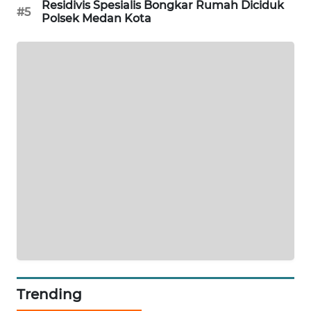
Residivis Spesialis Bongkar Rumah Diciduk
NEWS
#5
Polsek Medan Kota
METRO
SIANTAR
NEWS
METRO
MEDAN
NEWS
METRO
JAKARTA
NEWS
KRT
NEWS
Trending
KARING