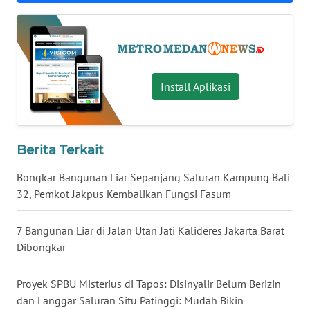
NUSANTARA
WN
JOGJA
Install Aplikasi
WN
JATIM
Berita Terkait
WN
BALI
Bongkar Bangunan Liar Sepanjang Saluran Kampung Bali
32, Pemkot Jakpus Kembalikan Fungsi Fasum
WN
KALBAR
7 Bangunan Liar di Jalan Utan Jati Kalideres Jakarta Barat
Dibongkar
WN
KALTENG
Proyek SPBU Misterius di Tapos: Disinyalir Belum Berizin
dan Langgar Saluran Situ Patinggi: Mudah Bikin
WN