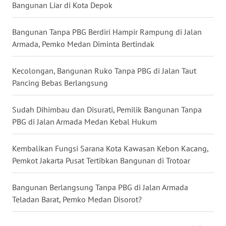
Bangunan Liar di Kota Depok
KALTARA
Bangunan Tanpa PBG Berdiri Hampir Rampung di Jalan
WN
KALSEL
Armada, Pemko Medan Diminta Bertindak
WN
Kecolongan, Bangunan Ruko Tanpa PBG di Jalan Taut
KALTIM
Pancing Bebas Berlangsung
WN
Sudah Dihimbau dan Disurati, Pemilik Bangunan Tanpa
SULSEL
PBG di Jalan Armada Medan Kebal Hukum
WN
Kembalikan Fungsi Sarana Kota Kawasan Kebon Kacang,
GORONTALO
Pemkot Jakarta Pusat Tertibkan Bangunan di Trotoar
WN
Bangunan Berlangsung Tanpa PBG di Jalan Armada
SULUT
Teladan Barat, Pemko Medan Disorot?
WN