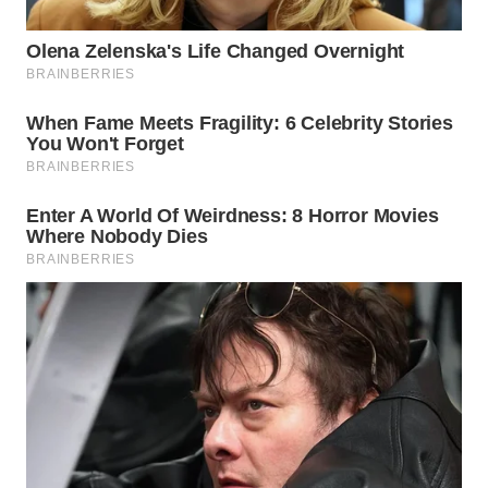
PRIANGAN
TIMUR
WN
SEMARANG
WN
SOLO
WN
BOROBUDUR
WN
MADURA
WN
SURABAYA
WN