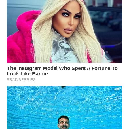
LISTRIK
WAHANA
TRAVEL
WAHANA
TV
WAHANANEWS
ID
WAHANANEWS
CO ID
WAHANANEWS
NET
WAHANA