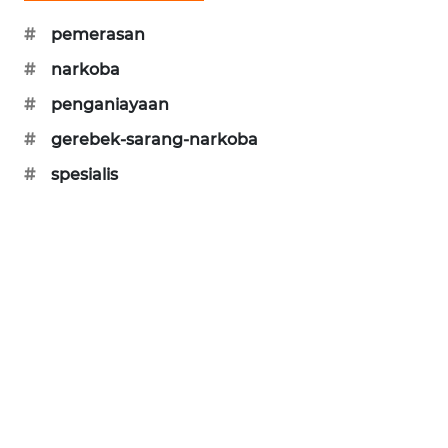
NEWS
#
pemerasan
JURNAL
#
narkoba
MARITIM
#
penganiayaan
HUMBANG
#
gerebek-sarang-narkoba
NEWS
#
spesialis
GARONGGANG
NEWS
FISUELRI
ID
ENERGI
NEWS
CILEUNGSI
NEWS