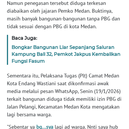
WN
Namun penegasan tersebut diduga terkesan
SERAMBI
diabaikan oleh jajaran Pemko Medan. Buktinya,
masih banyak bangunan-bangunan tanpa PBG dan
WN
tidak sesuai dengan PBG di kota Medan.
JAMBI
Baca Juga:
WN
Bongkar Bangunan Liar Sepanjang Saluran
SULTRA
Kampung Bali 32, Pemkot Jakpus Kembalikan
Fungsi Fasum
WN
NTB
Sementara itu, Pelaksana Tugas (Plt) Camat Medan
Kota Endang Wastiani saat dikonfirmasi awak
WN
media melalui pesan WhatsApp, Senin (19/1/2026)
SULTENG
terkait bangunan diduga tidak memiliki izin PBG di
Jalan Pelangi, Kecamatan Medan Kota mengatakan
WN
SULBAR
lagi bersama warga.
"Sebentar ya
bg...sya
lagi ad warga. Nnti saya hub
WN