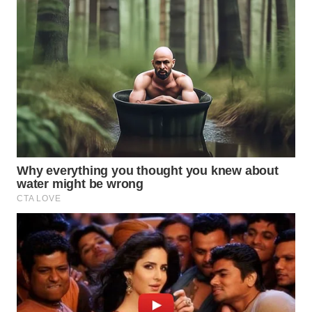
WN
CIANJUR
WN
KEPULAUAN
SERIBU
WN
TANGERANG
WN
BINJAI
WN
CIREBON
WN