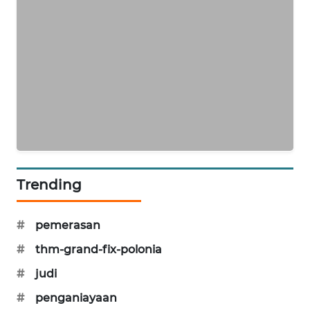
MAWAKA
ID
MARTABAT
NET
PLN
WATCH
MKLI
Trending
LPKKI
#
pemerasan
LKKI
#
thm-grand-fix-polonia
KOPEKLIN
#
judi
#
penganiayaan
PORTAL