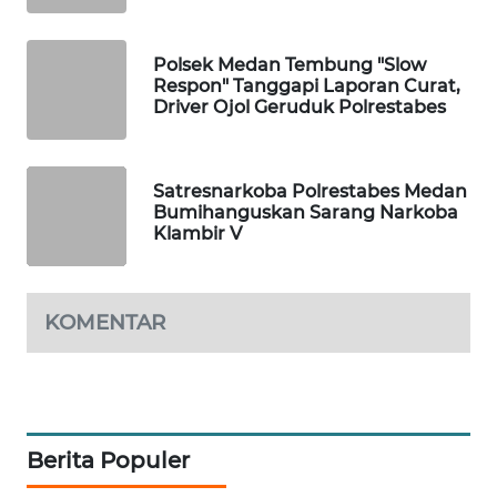
SPORT
Polsek Medan Tembung "Slow
WAHANA
Respon" Tanggapi Laporan Curat,
UMKM
Driver Ojol Geruduk Polrestabes
WAHANA
SELEB
Satresnarkoba Polrestabes Medan
Bumihanguskan Sarang Narkoba
Klambir V
WAHANA
PERSONA
KOMENTAR
WAHANA
OTOMOTIF
WAHANA
HEALTH
Berita Populer
WAHANA