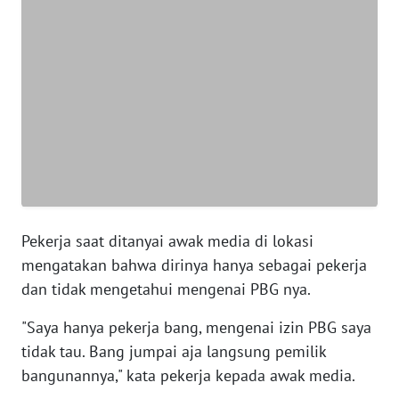
BANTEN
WN
NTT
WN
KEPRI
WN
PAPUA
Pekerja saat ditanyai awak media di lokasi
WN
mengatakan bahwa dirinya hanya sebagai pekerja
PAPUA
dan tidak mengetahui mengenai PBG nya.
BARAT
"Saya hanya pekerja bang, mengenai izin PBG saya
WN
tidak tau. Bang jumpai aja langsung pemilik
RIAU
bangunannya," kata pekerja kepada awak media.