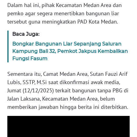
WN
Dalam hal ini, pihak Kecamatan Medan Area dan
SERAMBI
pemko agar segera menertibkan bangunan liar
tersebut guna meningkatkan PAD Kota Medan.
WN
JAMBI
Baca Juga:
Bongkar Bangunan Liar Sepanjang Saluran
WN
Kampung Bali 32, Pemkot Jakpus Kembalikan
SULTRA
Fungsi Fasum
WN
Sementara itu, Camat Medan Area, Sutan Fauzi Arif
NTB
Lubis, SSTP, M.Si saat dikonfirmasi awak media,
Jumat (12/12/2025) terkait bangunan tanpa PBG di
WN
SULTENG
Jalan Laksana, Kecamatan Medan Area, belum
memberikan jawaban hingga berita ini diterbitkan.
WN
SULBAR
WN