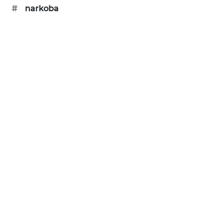
KONSUMEN
#
narkoba
FORWAMKI
ALPERKLINAS
FORJASIDA
TAMBANG
NEWS
SITUNGIR
NEWS
SIDIKALANG
NEWS
SIBARAGAS