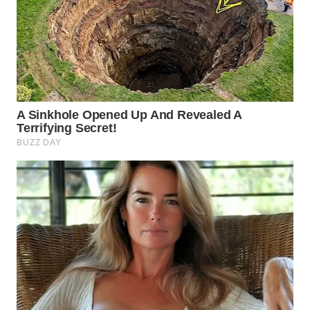
WN
CIANJUR
WN
KEPULAUAN
SERIBU
WN
TANGERANG
WN
BINJAI
WN
CIREBON
WN