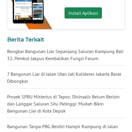
NUSANTARA
Install Aplikasi
WN
JOGJA
Berita Terkait
WN
JATIM
Bongkar Bangunan Liar Sepanjang Saluran Kampung Bali
32, Pemkot Jakpus Kembalikan Fungsi Fasum
WN
BALI
7 Bangunan Liar di Jalan Utan Jati Kalideres Jakarta Barat
Dibongkar
WN
KALBAR
Proyek SPBU Misterius di Tapos: Disinyalir Belum Berizin
dan Langgar Saluran Situ Patinggi: Mudah Bikin
WN
Bangunan Liar di Kota Depok
KALTENG
Bangunan Tanpa PBG Berdiri Hampir Rampung di Jalan
WN