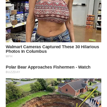
WN
BOGOR
WN
DEPOK
WN
TAPANULI
UTARA
WN
SAMOSIR
WN
PADANG
LAWAS
WN
SUMEDANG