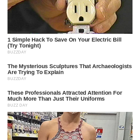
TENGAH
WN DELI
SERDANG
WN
TEBING
TINGGI
WN
PAKPAK
WN
KARAWANG
WN
BEKASI