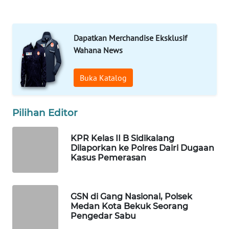
Media
Group
Dapatkan Merchandise Eksklusif
WAHANA
NEWS
Wahana News
WAHANA
Buka Katalog
TANI
Pilihan Editor
WAHANA
ADVOKAT
KPR Kelas II B Sidikalang
Dilaporkan ke Polres Dairi Dugaan
WAHANA
Kasus Pemerasan
INFRASTRUKTUR
WAHANA
GSN di Gang Nasional, Polsek
KONSUMEN
Medan Kota Bekuk Seorang
Pengedar Sabu
WAHANA