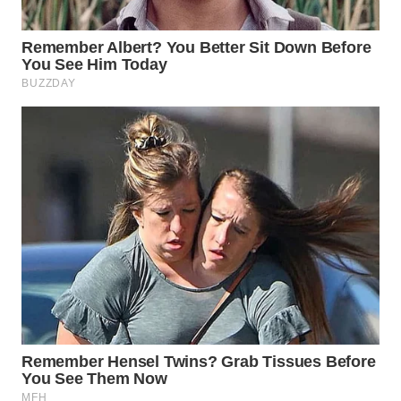
PRIANGAN
TIMUR
WN
SEMARANG
WN
SOLO
WN
BOROBUDUR
WN
MADURA
WN
SURABAYA
WN