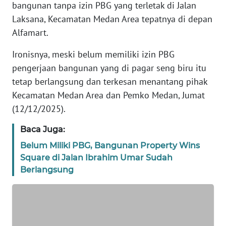
bangunan tanpa izin PBG yang terletak di Jalan
KARIR
Laksana, Kecamatan Medan Area tepatnya di depan
Alfamart.
DISCLAIMER
Ironisnya, meski belum memiliki izin PBG
Wahana
pengerjaan bangunan yang di pagar seng biru itu
News
Regional
tetap berlangsung dan terkesan menantang pihak
Kecamatan Medan Area dan Pemko Medan, Jumat
WN
(12/12/2025).
SUMUT
Baca Juga:
WN
Belum Miliki PBG, Bangunan Property Wins
JAKARTA
Square di Jalan Ibrahim Umar Sudah
Berlangsung
WN
JABAR
WN