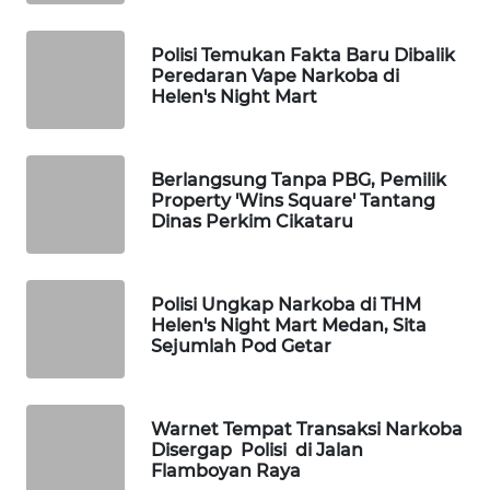
LISTRIK
Polisi Temukan Fakta Baru Dibalik
Peredaran Vape Narkoba di
WAHANA
Helen's Night Mart
TRAVEL
WAHANA
Berlangsung Tanpa PBG, Pemilik
TV
Property 'Wins Square' Tantang
Dinas Perkim Cikataru
WAHANANEWS
ID
Polisi Ungkap Narkoba di THM
WAHANANEWS
Helen's Night Mart Medan, Sita
CO ID
Sejumlah Pod Getar
WAHANANEWS
NET
Warnet Tempat Transaksi Narkoba
Disergap Polisi di Jalan
Flamboyan Raya
WAHANA