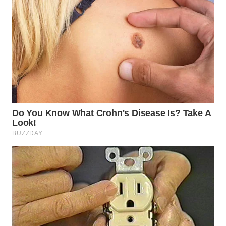
WN
TAPANULI
SELATAN
WN
TANJUNG
LESUNG
WN
KARO
WN
SIMALUNGUN
WN
LABUHANBATU
WN
TAPANULI