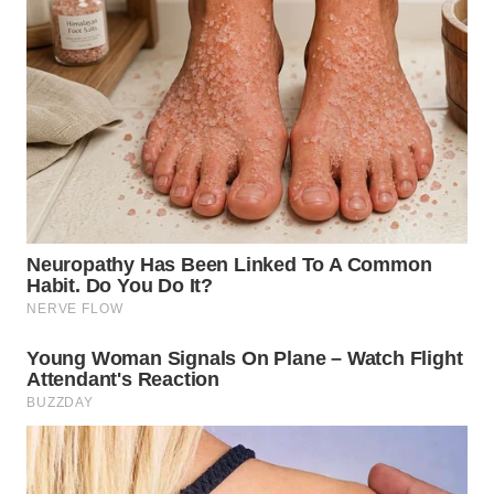
MALUKU
WN
MALUT
WN
DAIRI
WN
DANAU
TOBA
WN
NIAS
WN
LANGKAT