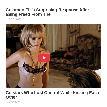
NATUNA
WN
BINTAN
WN
MANDALIKA
WN
LIKUPANG
WN
LABUANBAJO
WN
BORNEO
Wahana