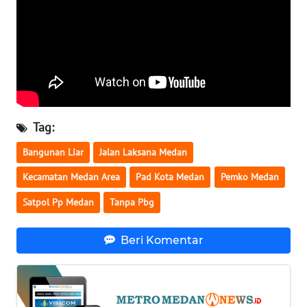
BABEL
WN
SUMBAR
WN
SUMSEL
Tag:
WN
Bangunan Liar
Jalan Laksana Medan
BENGKULU
Kecamatan Medan Area
Pad Kota Medan
Pemko Medan
WN
Satpol Pp Medan
Tanpa Pbg
LAMPUNG
Beri Komentar
WN
JATENG
WN