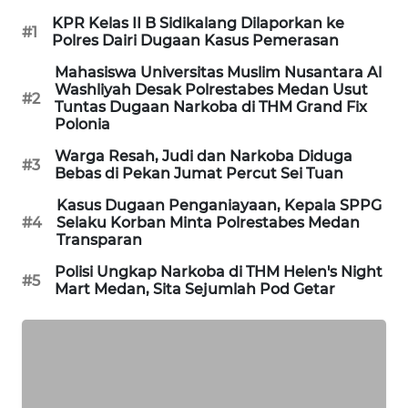
DESA
KPR Kelas II B Sidikalang Dilaporkan ke
WISATA
#1
Polres Dairi Dugaan Kasus Pemerasan
Mahasiswa Universitas Muslim Nusantara Al
LAPAK
Washliyah Desak Polrestabes Medan Usut
WAHANA
#2
Tuntas Dugaan Narkoba di THM Grand Fix
Polonia
Wahana
Warga Resah, Judi dan Narkoba Diduga
Network
#3
Bebas di Pekan Jumat Percut Sei Tuan
Kasus Dugaan Penganiayaan, Kepala SPPG
KONSUMEN
#4
Selaku Korban Minta Polrestabes Medan
LISTRIK
Transparan
Polisi Ungkap Narkoba di THM Helen's Night
MASYARAKAT
#5
Mart Medan, Sita Sejumlah Pod Getar
KELISTRIKAN
WALINKI
ID