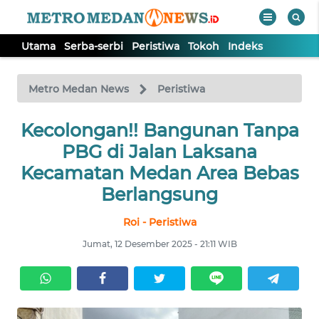
Utama
Serba-serbi
Peristiwa
Tokoh
Indeks
WAHANA
Tutup
TV
Metro Medan News
Peristiwa
UTAMA
Kecolongan!! Bangunan Tanpa
PBG di Jalan Laksana
SERBA-
Kecamatan Medan Area Bebas
SERBI
Berlangsung
Roi - Peristiwa
PERISTIWA
Jumat, 12 Desember 2025 - 21:11 WIB
TOKOH
Informasi