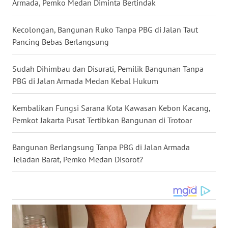
Armada, Pemko Medan Diminta Bertindak
KALTARA
Kecolongan, Bangunan Ruko Tanpa PBG di Jalan Taut
WN
Pancing Bebas Berlangsung
KALSEL
Sudah Dihimbau dan Disurati, Pemilik Bangunan Tanpa
WN
KALTIM
PBG di Jalan Armada Medan Kebal Hukum
WN
Kembalikan Fungsi Sarana Kota Kawasan Kebon Kacang,
SULSEL
Pemkot Jakarta Pusat Tertibkan Bangunan di Trotoar
WN
Bangunan Berlangsung Tanpa PBG di Jalan Armada
GORONTALO
Teladan Barat, Pemko Medan Disorot?
WN
SULUT
WN