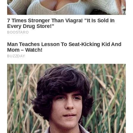
INDRAMAYU
WN
KUNINGAN
WN
MAJALENGKA
WN
SUBANG
WN
SUKABUMI
WN
PURWAKARTA
WN