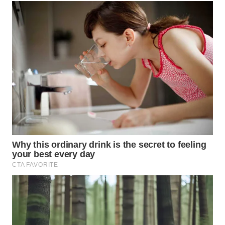
WN
CIANJUR
WN
KEPULAUAN
SERIBU
WN
TANGERANG
WN
BINJAI
WN
CIREBON
WN