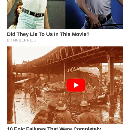
SPORT
WAHANA
UMKM
WAHANA
SELEB
WAHANA
PERSONA
WAHANA
OTOMOTIF
WAHANA
HEALTH
WAHANA