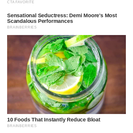
WN
BOGOR
WN
DEPOK
WN
TAPANULI
UTARA
WN
SAMOSIR
WN
PADANG
LAWAS
WN
SUMEDANG