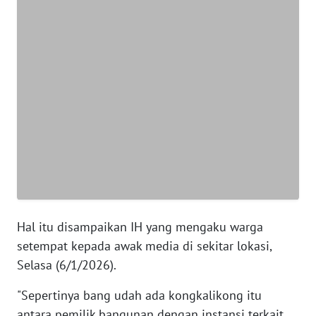
BANTEN
WN
NTT
WN
KEPRI
WN
PAPUA
WN
PAPUA
Hal itu disampaikan IH yang mengaku warga
BARAT
setempat kepada awak media di sekitar lokasi,
Selasa (6/1/2026).
WN
RIAU
"Sepertinya bang udah ada kongkalikong itu
antara pemilik bangunan dengan instansi terkait,