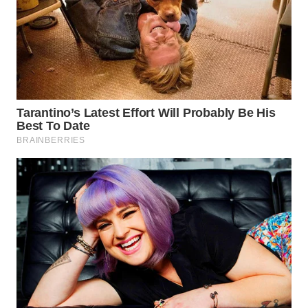
WN
TAPANULI
SELATAN
WN
TANJUNG
LESUNG
WN
KARO
WN
SIMALUNGUN
WN
LABUHANBATU
WN
TAPANULI