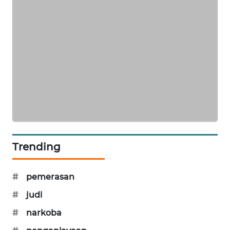
NEWS
JURNAL
MARITIM
HUMBANG
NEWS
GARONGGANG
NEWS
FISUELRI
Trending
ID
#
pemerasan
ENERGI
NEWS
#
judi
#
narkoba
CILEUNGSI
NEWS