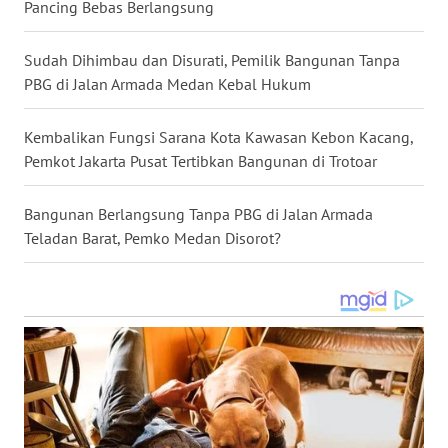
Pancing Bebas Berlangsung
MALUKU
Sudah Dihimbau dan Disurati, Pemilik Bangunan Tanpa
WN
MALUT
PBG di Jalan Armada Medan Kebal Hukum
WN
Kembalikan Fungsi Sarana Kota Kawasan Kebon Kacang,
DAIRI
Pemkot Jakarta Pusat Tertibkan Bangunan di Trotoar
WN
Bangunan Berlangsung Tanpa PBG di Jalan Armada
DANAU
Teladan Barat, Pemko Medan Disorot?
TOBA
WN
NIAS
WN
LANGKAT