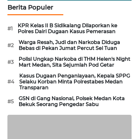
NEWS
Berita Populer
METRO
KPR Kelas II B Sidikalang Dilaporkan ke
SIANTAR
#1
Polres Dairi Dugaan Kasus Pemerasan
NEWS
Warga Resah, Judi dan Narkoba Diduga
#2
Bebas di Pekan Jumat Percut Sei Tuan
METRO
MEDAN
Polisi Ungkap Narkoba di THM Helen's Night
#3
NEWS
Mart Medan, Sita Sejumlah Pod Getar
Kasus Dugaan Penganiayaan, Kepala SPPG
METRO
#4
Selaku Korban Minta Polrestabes Medan
JAKARTA
Transparan
NEWS
GSN di Gang Nasional, Polsek Medan Kota
#5
Bekuk Seorang Pengedar Sabu
KRT
NEWS
KARING