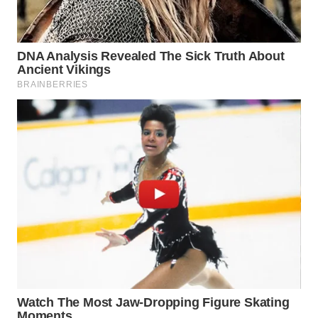
NATUNA
WN
BINTAN
WN
MANDALIKA
WN
LIKUPANG
WN
LABUANBAJO
WN
BORNEO
Wahana