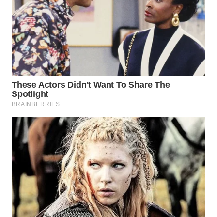
PRIANGAN
TIMUR
WN
SEMARANG
WN
SOLO
WN
BOROBUDUR
WN
MADURA
WN
SURABAYA
WN