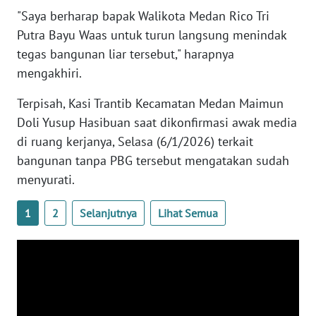
BABEL
"Saya berharap bapak Walikota Medan Rico Tri
Putra Bayu Waas untuk turun langsung menindak
WN
tegas bangunan liar tersebut," harapnya
SUMBAR
mengakhiri.
Terpisah, Kasi Trantib Kecamatan Medan Maimun
WN
SUMSEL
Doli Yusup Hasibuan saat dikonfirmasi awak media
di ruang kerjanya, Selasa (6/1/2026) terkait
WN
bangunan tanpa PBG tersebut mengatakan sudah
BENGKULU
menyurati.
WN
1
2
Selanjutnya
Lihat Semua
LAMPUNG
WN
JATENG
WN