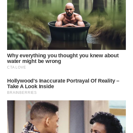
INDRAMAYU
WN
KUNINGAN
WN
MAJALENGKA
WN
SUBANG
WN
SUKABUMI
WN
PURWAKARTA
WN