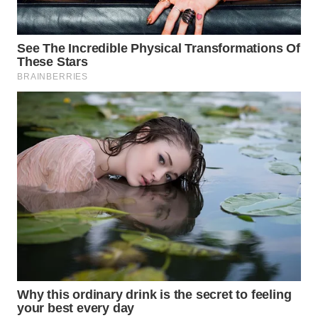
TENGAH
WN DELI
SERDANG
WN
TEBING
TINGGI
WN
PAKPAK
WN
KARAWANG
WN
BEKASI