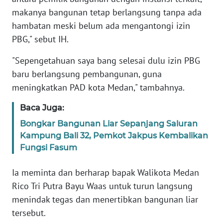
WN
makanya bangunan tetap berlangsung tanpa ada
SERAMBI
hambatan meski belum ada mengantongi izin
WN
PBG," sebut IH.
JAMBI
"Sepengetahuan saya bang selesai dulu izin PBG
baru berlangsung pembangunan, guna
WN
SULTRA
meningkatkan PAD kota Medan," tambahnya.
Baca Juga:
WN
NTB
Bongkar Bangunan Liar Sepanjang Saluran
Kampung Bali 32, Pemkot Jakpus Kembalikan
Fungsi Fasum
WN
SULTENG
Ia meminta dan berharap bapak Walikota Medan
Rico Tri Putra Bayu Waas untuk turun langsung
WN
SULBAR
menindak tegas dan menertibkan bangunan liar
tersebut.
WN