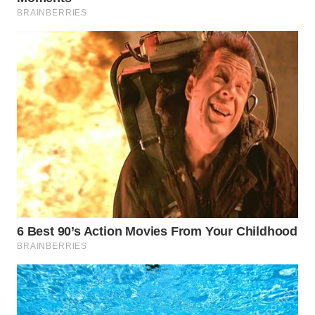
Media
Group
WAHANA
NEWS
WAHANA
TANI
WAHANA
ADVOKAT
WAHANA
INFRASTRUKTUR
WAHANA
KONSUMEN
WAHANA