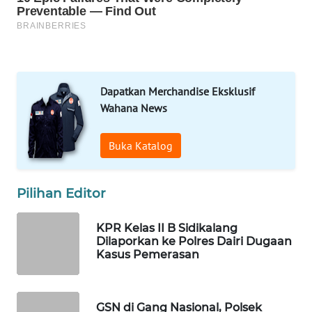
DESA
WISATA
LAPAK
WAHANA
Dapatkan Merchandise Eksklusif
Wahana News
Wahana
Network
Buka Katalog
KONSUMEN
LISTRIK
Pilihan Editor
MASYARAKAT
KELISTRIKAN
KPR Kelas II B Sidikalang
Dilaporkan ke Polres Dairi Dugaan
Kasus Pemerasan
WALINKI
ID
GSN di Gang Nasional, Polsek