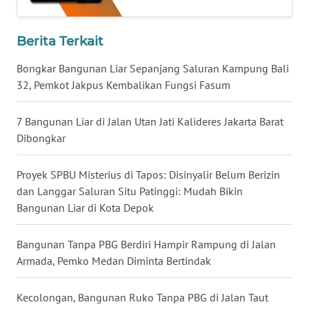
KALTARA
Berita Terkait
WN
KALSEL
Bongkar Bangunan Liar Sepanjang Saluran Kampung Bali
32, Pemkot Jakpus Kembalikan Fungsi Fasum
WN
KALTIM
7 Bangunan Liar di Jalan Utan Jati Kalideres Jakarta Barat
Dibongkar
WN
SULSEL
Proyek SPBU Misterius di Tapos: Disinyalir Belum Berizin
dan Langgar Saluran Situ Patinggi: Mudah Bikin
WN
Bangunan Liar di Kota Depok
GORONTALO
Bangunan Tanpa PBG Berdiri Hampir Rampung di Jalan
WN
Armada, Pemko Medan Diminta Bertindak
SULUT
Kecolongan, Bangunan Ruko Tanpa PBG di Jalan Taut
WN