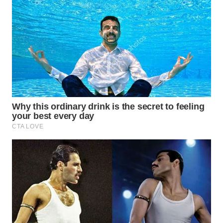
LISTRIK
WAHANA
TRAVEL
WAHANA
TV
WAHANANEWS
ID
WAHANANEWS
CO ID
WAHANANEWS
NET
WAHANA