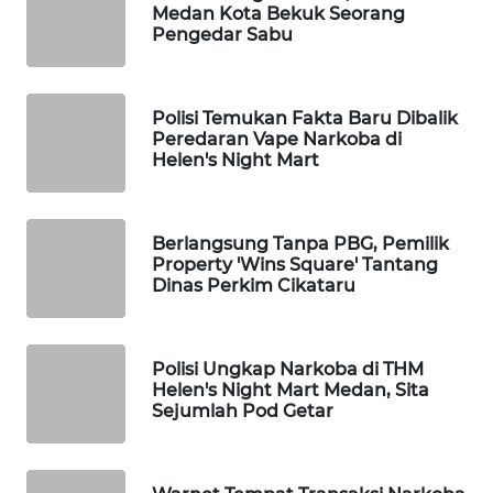
MAWAKA
Medan Kota Bekuk Seorang
ID
Pengedar Sabu
MARTABAT
NET
Polisi Temukan Fakta Baru Dibalik
Peredaran Vape Narkoba di
Helen's Night Mart
PLN
WATCH
Berlangsung Tanpa PBG, Pemilik
MKLI
Property 'Wins Square' Tantang
Dinas Perkim Cikataru
LPKKI
LKKI
Polisi Ungkap Narkoba di THM
Helen's Night Mart Medan, Sita
Sejumlah Pod Getar
KOPEKLIN
PORTAL