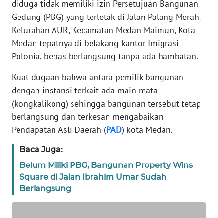
diduga tidak memiliki izin Persetujuan Bangunan
KARIR
Gedung (PBG) yang terletak di Jalan Palang Merah,
Kelurahan AUR, Kecamatan Medan Maimun, Kota
DISCLAIMER
Medan tepatnya di belakang kantor Imigrasi
Polonia, bebas berlangsung tanpa ada hambatan.
Wahana
News
Kuat dugaan bahwa antara pemilik bangunan
Regional
dengan instansi terkait ada main mata
WN
(kongkalikong) sehingga bangunan tersebut tetap
SUMUT
berlangsung dan terkesan mengabaikan
Pendapatan Asli Daerah (
PAD
) kota Medan.
WN
JAKARTA
Baca Juga:
Belum Miliki PBG, Bangunan Property Wins
WN
Square di Jalan Ibrahim Umar Sudah
JABAR
Berlangsung
WN