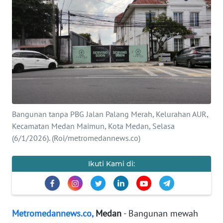
INDEKS
BERITA
KONTAK
KAMI
INFO
IKLAN
Bangunan tanpa PBG Jalan Palang Merah, Kelurahan AUR,
TENTANG
Kecamatan Medan Maimun, Kota Medan, Selasa
KAMI
(6/1/2026). (Roi/metromedannews.co)
PEDOMAN
Ikuti Kami di:
MEDIA
SIBER
REDAKSI
Metromedannews.co,
Medan
- Bangunan mewah