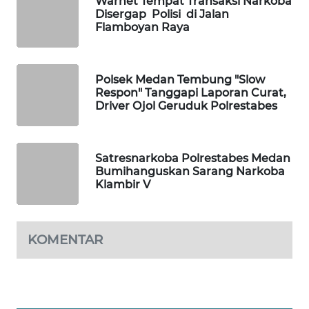
Warnet Tempat Transaksi Narkoba
KONSUMEN
Disergap Polisi di Jalan
Flamboyan Raya
FORWAMKI
Polsek Medan Tembung "Slow
ALPERKLINAS
Respon" Tanggapi Laporan Curat,
Driver Ojol Geruduk Polrestabes
FORJASIDA
TAMBANG
Satresnarkoba Polrestabes Medan
NEWS
Bumihanguskan Sarang Narkoba
Klambir V
SITUNGIR
NEWS
KOMENTAR
SIDIKALANG
NEWS
SIBARAGAS