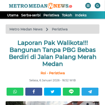
Utama
Serba-serbi
Peristiwa
Tokoh
Indeks
WAHANA
Tutup
TV
Metro Medan News
Peristiwa
UTAMA
Laporan Pak Walikota!!!
Bangunan Tanpa PBG Bebas
SERBA-
Berdiri di Jalan Palang Merah
SERBI
Medan
Roi - Peristiwa
PERISTIWA
Selasa, 6 Januari 2026 - 16:52 WIB
TOKOH
Informasi