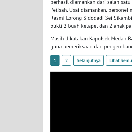
berhasil diamankan dari salah satu
Petisah. Usai diamankan, personel
WN
JOGJA
Rasmi Lorong Sidodadi Sei Sikamb
bukti 2 buah ketapel dan 2 anak pa
WN
Masih dikatakan Kapolsek Medan Ba
JATIM
guna pemeriksaan dan pengembanga
WN
BALI
1
2
Selanjutnya
Lihat Sem
WN
KALBAR
WN
KALTENG
WN
KALTARA