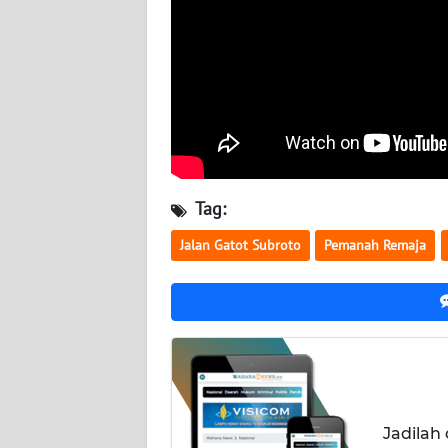
WN
KALSEL
WN
KALTIM
WN
SULSEL
Tag:
Jalan Gatot Subroto
Pemanah Remaja
WN
GORONTALO
WN
SULUT
WN
MALUKU
Jadilah