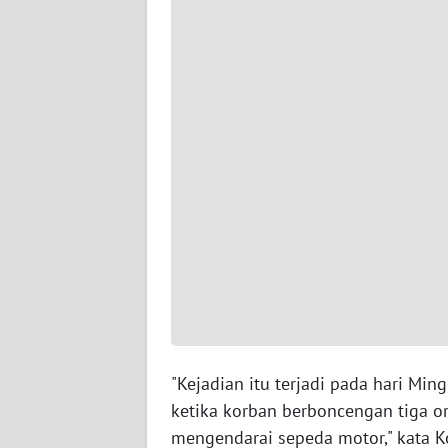
WN
JAMBI
WN
SULTRA
WN
NTB
WN
SULTENG
WN
SULBAR
"Kejadian itu terjadi pada hari Mi
ketika korban berboncengan tiga 
WN
BABEL
mengendarai sepeda motor," kata K