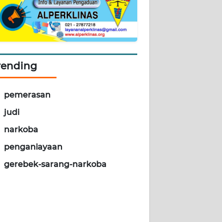
rending
pemerasan
judi
narkoba
penganiayaan
gerebek-sarang-narkoba