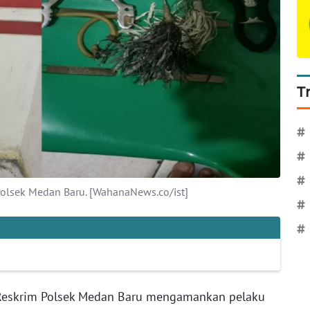
T
#
#
#
Polsek Medan Baru. [WahanaNews.co/ist]
#
#
 Reskrim Polsek Medan Baru mengamankan pelaku