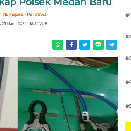
gkap Polsek Medan Baru
n Rumapea - Peristiwa
#1
, 25 Maret 2024 - 18:54 WIB
#
#
#
#