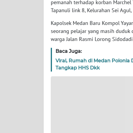
pemanah terhadap korban Marchel W
WN
Tapanuli link 8, Kelurahan Sei Agu
NTT
Kapolsek Medan Baru Kompol Yaya
WN
seorang pelajar yang masih duduk d
KEPRI
warga Jalan Rasmi Lorong Sidodadi
Baca Juga:
WN
PAPUA
Viral, Rumah di Medan Polonia 
Tangkap HHS Dkk
WN
PAPUA
BARAT
WN
RIAU
WN
SERAMBI