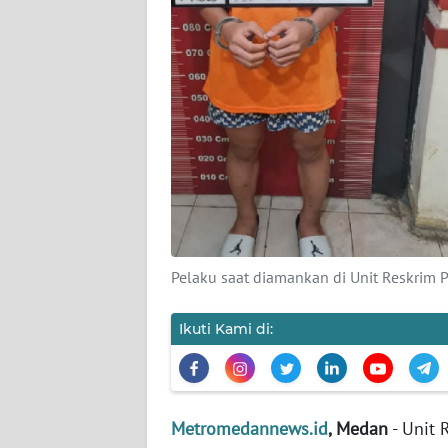
DISCLAIMER
Wahana
News
Regional
WN
SUMUT
WN
JAKARTA
Pelaku saat diamankan di Unit Reskrim 
WN
Ikuti Kami di:
JABAR
WN
BANTEN
Metromedannews.id
, Medan
- Unit