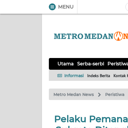
MENU
WAHANA
Tutup
TV
UTAMA
SERBA-
Utama
Serba-serbi
Peristiw
SERBI
Informasi
Indeks Berita
Kontak 
PERISTIWA
Metro Medan News
Peristiwa
TOKOH
Informasi
Pelaku Pemanah
INDEKS