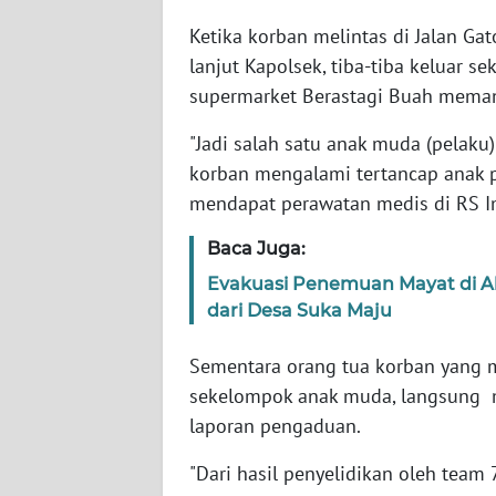
Ketika korban melintas di Jalan Ga
WN
lanjut Kapolsek, tiba-tiba keluar 
SUMBAR
supermarket Berastagi Buah mema
WN
"Jadi salah satu anak muda (pelaku)
SUMSEL
korban mengalami tertancap anak p
mendapat perawatan medis di RS Im
WN
BENGKULU
Baca Juga:
Evakuasi Penemuan Mayat di Al
WN
dari Desa Suka Maju
LAMPUNG
Sementara orang tua korban yang 
WN
sekelompok anak muda, langsung 
JATENG
laporan pengaduan.
WN
"Dari hasil penyelidikan oleh team
NUSANTARA