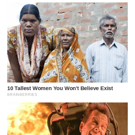
WN
CIANJUR
WN
KEPULAUAN
SERIBU
WN
TANGERANG
WN
BINJAI
WN
CIREBON
WN