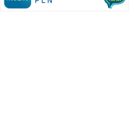
WAHANA MEDIA GROUP
|
|
|
WAHANA NEWS co
WAHANA TANI
WAHANA ADVOKAT
|
|
WAHANA INFRASTRUKTUR
WAHANA KONSUMEN
|
|
|
WAHANA LISTRIK
WAHANA TRAVEL
WAHANA TV
|
|
|
WAHANANEWS id
WAHANANEWS CO ID
WAHANANEWS NET
|
|
|
WAHANA SPORT ID
Wahana UMKM
Wahana Seleb
|
|
|
Wahana Persona
Wahana Otomotif
Wahana Health
|
Wahana Desa Wisata
Lapak Wahana