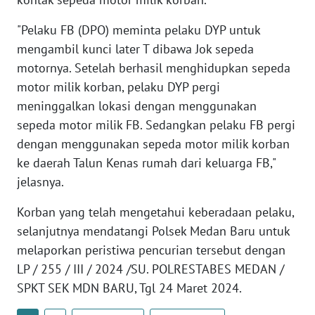
BABEL
"Pelaku FB (DPO) meminta pelaku DYP untuk
mengambil kunci later T dibawa Jok sepeda
WN
SUMBAR
motornya. Setelah berhasil menghidupkan sepeda
motor milik korban, pelaku DYP pergi
WN
meninggalkan lokasi dengan menggunakan
SUMSEL
sepeda motor milik FB. Sedangkan pelaku FB pergi
dengan menggunakan sepeda motor milik korban
WN
ke daerah Talun Kenas rumah dari keluarga FB,"
BENGKULU
jelasnya.
WN
Korban yang telah mengetahui keberadaan pelaku,
LAMPUNG
selanjutnya mendatangi Polsek Medan Baru untuk
melaporkan peristiwa pencurian tersebut dengan
WN
LP / 255 / III / 2024 /SU. POLRESTABES MEDAN /
JATENG
SPKT SEK MDN BARU, Tgl 24 Maret 2024.
WN