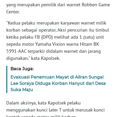
WN
yang merupakan pemilik dari warnet Robben Game
SERAMBI
Center.
WN
"Kedua pelaku merupakan karyawan warnet milik
JAMBI
korban sebagai operator, Aksi pencurian itu timbul
ketika pelaku FB (DPO) melihat ada 1 (satu) unit
WN
sepeda motor Yamaha Vixion warna Hitam BK
SULTRA
5991-AAC terparkir didalam warnet dan jarang
digunakan," kata Kapolsek.
WN
NTB
Baca Juga:
Evakuasi Penemuan Mayat di Aliran Sungai
WN
SULTENG
Lae Soraya Diduga Korban Hanyut dari Desa
Suka Maju
WN
Dalam aksinya, kata Kapolsek pelaku
SULBAR
menggunakan kunci later T untuk merusak kunci
kontak sepeda motor milik korban.
WN