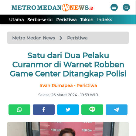
Utama
Serba-serbi
Peristiwa
Tokoh
Indeks
WAHANA
Tutup
TV
Metro Medan News
Peristiwa
UTAMA
Satu dari Dua Pelaku
Curanmor di Warnet Robben
SERBA-
Game Center Ditangkap Polisi
SERBI
Irvan Rumapea - Peristiwa
PERISTIWA
Selasa, 26 Maret 2024 - 19:59 WIB
TOKOH
Informasi