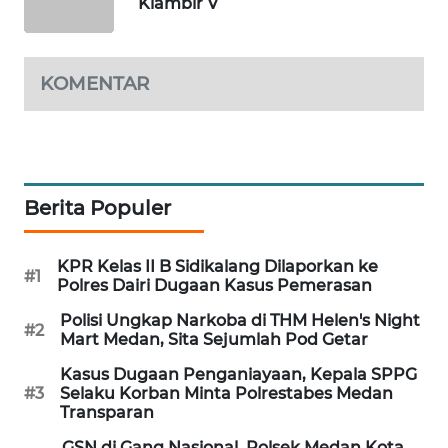
MAWAKA
Klambir V
ID
MARTABAT
KOMENTAR
NET
PLN
WATCH
Berita Populer
MKLI
KPR Kelas II B Sidikalang Dilaporkan ke
#1
LPKKI
Polres Dairi Dugaan Kasus Pemerasan
Polisi Ungkap Narkoba di THM Helen's Night
#2
LKKI
Mart Medan, Sita Sejumlah Pod Getar
Kasus Dugaan Penganiayaan, Kepala SPPG
KOPEKLIN
#3
Selaku Korban Minta Polrestabes Medan
Transparan
PORTAL
GSN di Gang Nasional, Polsek Medan Kota