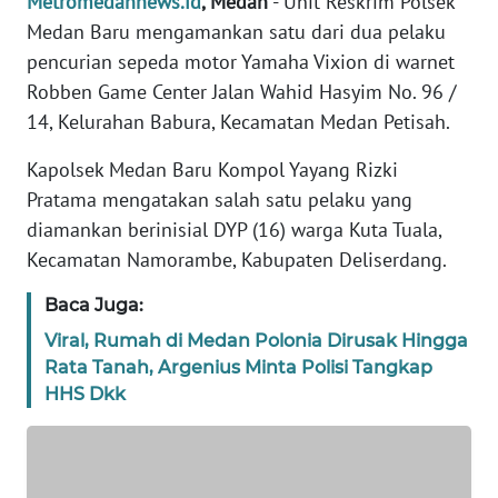
Metromedannews.id
, Medan
- Unit Reskrim Polsek
KARIR
Medan Baru mengamankan satu dari dua pelaku
pencurian sepeda motor Yamaha Vixion di warnet
DISCLAIMER
Robben Game Center Jalan Wahid Hasyim No. 96 /
14, Kelurahan Babura, Kecamatan Medan Petisah.
Wahana
News
Kapolsek Medan Baru Kompol Yayang Rizki
Regional
Pratama mengatakan salah satu pelaku yang
diamankan berinisial DYP (16) warga Kuta Tuala,
WN
Kecamatan Namorambe, Kabupaten Deliserdang.
SUMUT
Baca Juga:
WN
JAKARTA
Viral, Rumah di Medan Polonia Dirusak Hingga
Rata Tanah, Argenius Minta Polisi Tangkap
HHS Dkk
WN
JABAR
WN