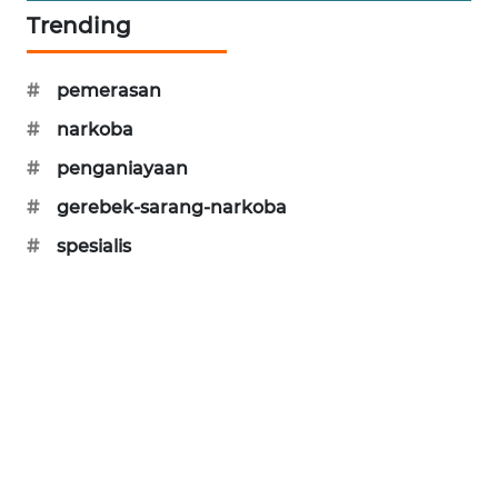
NEWS
Trending
METRO
#
pemerasan
SIANTAR
NEWS
#
narkoba
#
penganiayaan
METRO
MEDAN
#
gerebek-sarang-narkoba
NEWS
#
spesialis
METRO
JAKARTA
NEWS
KRT
NEWS
KARING