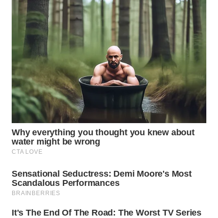
WN
TAPANULI
SELATAN
WN
TANJUNG
LESUNG
WN
KARO
WN
SIMALUNGUN
WN
LABUHANBATU
WN
TAPANULI