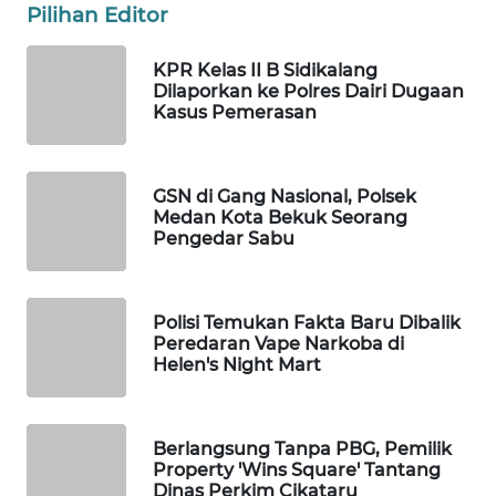
Pilihan Editor
SPORT
KPR Kelas II B Sidikalang
WAHANA
Dilaporkan ke Polres Dairi Dugaan
UMKM
Kasus Pemerasan
WAHANA
SELEB
GSN di Gang Nasional, Polsek
Medan Kota Bekuk Seorang
Pengedar Sabu
WAHANA
PERSONA
WAHANA
Polisi Temukan Fakta Baru Dibalik
Peredaran Vape Narkoba di
OTOMOTIF
Helen's Night Mart
WAHANA
HEALTH
Berlangsung Tanpa PBG, Pemilik
Property 'Wins Square' Tantang
WAHANA
Dinas Perkim Cikataru