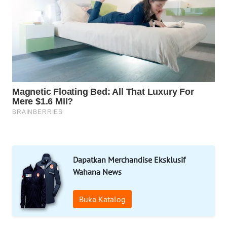
LISTRIK
WAHANA
TRAVEL
WAHANA
TV
WAHANANEWS
ID
WAHANANEWS
CO ID
Dapatkan Merchandise Eksklusif
Wahana News
WAHANANEWS
NET
Buka Katalog
WAHANA