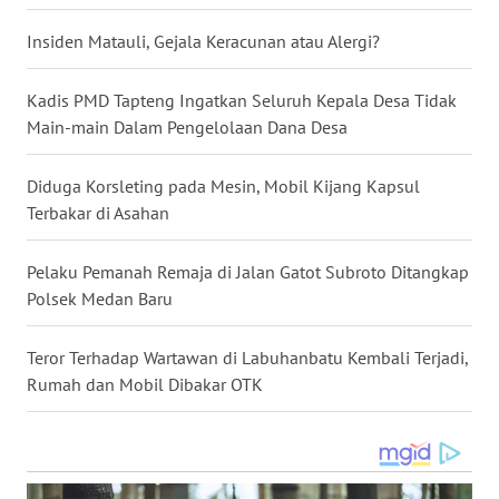
MALUKU
Insiden Matauli, Gejala Keracunan atau Alergi?
WN
MALUT
Kadis PMD Tapteng Ingatkan Seluruh Kepala Desa Tidak
Main-main Dalam Pengelolaan Dana Desa
WN
DAIRI
Diduga Korsleting pada Mesin, Mobil Kijang Kapsul
Terbakar di Asahan
WN
DANAU
Pelaku Pemanah Remaja di Jalan Gatot Subroto Ditangkap
TOBA
Polsek Medan Baru
WN
Teror Terhadap Wartawan di Labuhanbatu Kembali Terjadi,
NIAS
Rumah dan Mobil Dibakar OTK
WN
LANGKAT