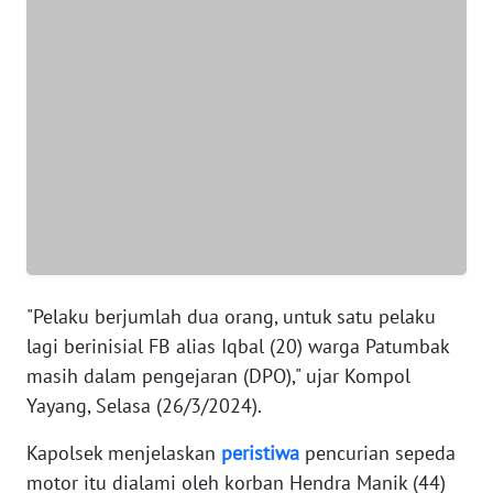
BANTEN
WN
NTT
WN
KEPRI
WN
PAPUA
WN
"Pelaku berjumlah dua orang, untuk satu pelaku
PAPUA
lagi berinisial FB alias Iqbal (20) warga Patumbak
BARAT
masih dalam pengejaran (DPO)," ujar Kompol
Yayang, Selasa (26/3/2024).
WN
RIAU
Kapolsek menjelaskan
peristiwa
pencurian sepeda
motor itu dialami oleh korban Hendra Manik (44)