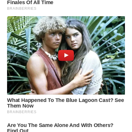
TENGAH
WN DELI
SERDANG
WN
TEBING
TINGGI
WN
PAKPAK
WN
KARAWANG
WN
BEKASI