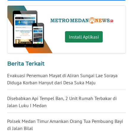
KALTARA
WN
KALSEL
Install Aplikasi
WN
KALTIM
WN
Berita Terkait
SULSEL
Evakuasi Penemuan Mayat di Aliran Sungai Lae Soraya
Diduga Korban Hanyut dari Desa Suka Maju
WN
GORONTALO
Disebabkan Api Tempel Ban, 2 Unit Rumah Terbakar di
Jalan Luku I Medan
WN
SULUT
Polsek Medan Timur Amankan Orang Tua Pembuang Bayi
di Jalan Bilal
WN