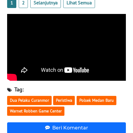
1
2
Selanjutnya
Lihat Semua
NUSANTARA
WN
JOGJA
WN
JATIM
WN
BALI
WN
Tag:
KALBAR
Dua Pelaku Curanmor
Peristiwa
Polsek Medan Baru
WN
Warnet Robben Game Center
KALTENG
Beri Komentar
WN