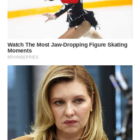
PRIANGAN
TIMUR
WN
SEMARANG
WN
SOLO
WN
BOROBUDUR
WN
MADURA
WN
SURABAYA
WN