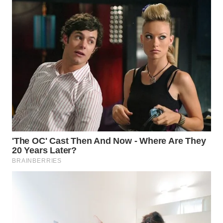
Media
Group
WAHANA
NEWS
WAHANA
TANI
WAHANA
ADVOKAT
WAHANA
INFRASTRUKTUR
WAHANA
KONSUMEN
WAHANA