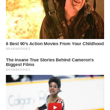
INDRAMAYU
WN
KUNINGAN
WN
MAJALENGKA
WN
SUBANG
WN
SUKABUMI
WN
PURWAKARTA
WN