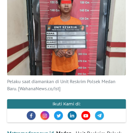
INDEKS
BERITA
KONTAK
KAMI
INFO
IKLAN
TENTANG
KAMI
Pelaku saat diamankan di Unit Reskrim Polsek Medan
Baru. [WahanaNews.co/ist]
PEDOMAN
MEDIA
Ikuti Kami di:
SIBER
REDAKSI