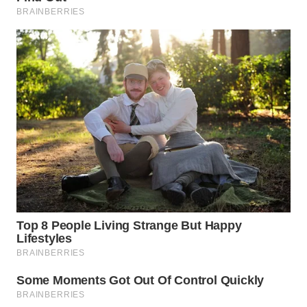
WN
BOGOR
WN
DEPOK
WN
TAPANULI
UTARA
WN
SAMOSIR
WN
PADANG
LAWAS
WN
SUMEDANG