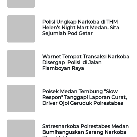
DESA
WISATA
Polisi Ungkap Narkoba di THM
LAPAK
Helen's Night Mart Medan, Sita
WAHANA
Sejumlah Pod Getar
Wahana
Network
Warnet Tempat Transaksi Narkoba
Disergap Polisi di Jalan
Flamboyan Raya
KONSUMEN
LISTRIK
Polsek Medan Tembung "Slow
MASYARAKAT
Respon" Tanggapi Laporan Curat,
KELISTRIKAN
Driver Ojol Geruduk Polrestabes
WALINKI
ID
Satresnarkoba Polrestabes Medan
Bumihanguskan Sarang Narkoba