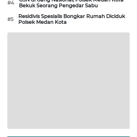
#4
KONSUMEN
Bekuk Seorang Pengedar Sabu
Residivis Spesialis Bongkar Rumah Diciduk
FORWAMKI
#5
Polsek Medan Kota
ALPERKLINAS
FORJASIDA
TAMBANG
NEWS
SITUNGIR
NEWS
SIDIKALANG
NEWS
SIBARAGAS