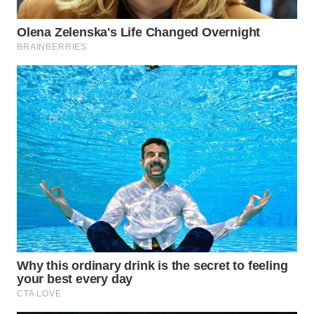
NATUNA
WN
BINTAN
WN
MANDALIKA
WN
LIKUPANG
WN
LABUANBAJO
WN
BORNEO
Wahana