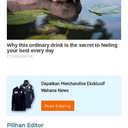
DESA
WISATA
LAPAK
WAHANA
Wahana
Network
KONSUMEN
LISTRIK
Dapatkan Merchandise Eksklusif
MASYARAKAT
Wahana News
KELISTRIKAN
Buka Katalog
WALINKI
ID
Pilihan Editor