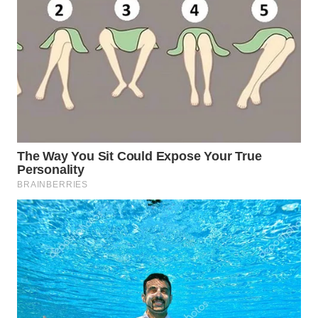
NATUNA
WN
BINTAN
WN
MANDALIKA
WN
LIKUPANG
WN
LABUANBAJO
WN
BORNEO
Wahana