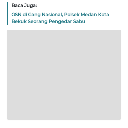
BANTEN
Baca Juga:
GSN di Gang Nasional, Polsek Medan Kota
WN
Bekuk Seorang Pengedar Sabu
NTT
WN
KEPRI
WN
PAPUA
WN
PAPUA
BARAT
WN
RIAU