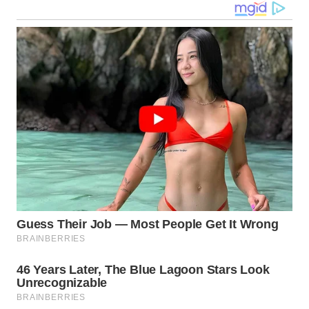
WN
TAPANULI
SELATAN
WN
TANJUNG
LESUNG
WN
KARO
WN
SIMALUNGUN
WN
LABUHANBATU
WN
TAPANULI