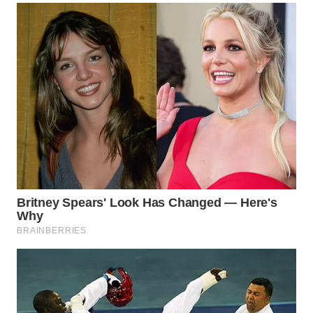
TENGAH
WN DELI
SERDANG
WN
TEBING
TINGGI
WN
PAKPAK
WN
KARAWANG
WN
BEKASI