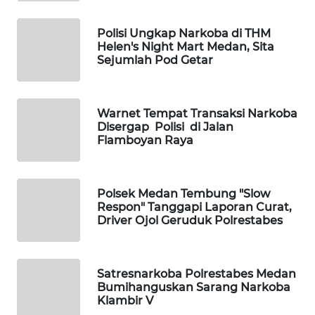
KONSUMEN
Polisi Ungkap Narkoba di THM
FORWAMKI
Helen's Night Mart Medan, Sita
Sejumlah Pod Getar
ALPERKLINAS
Warnet Tempat Transaksi Narkoba
FORJASIDA
Disergap Polisi di Jalan
Flamboyan Raya
TAMBANG
NEWS
Polsek Medan Tembung "Slow
Respon" Tanggapi Laporan Curat,
SITUNGIR
Driver Ojol Geruduk Polrestabes
NEWS
SIDIKALANG
Satresnarkoba Polrestabes Medan
NEWS
Bumihanguskan Sarang Narkoba
Klambir V
SIBARAGAS