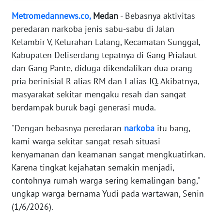
KARIR
Metromedannews.co,
Medan
- Bebasnya aktivitas
peredaran narkoba jenis sabu-sabu di Jalan
DISCLAIMER
Kelambir V, Kelurahan Lalang, Kecamatan Sunggal,
Kabupaten Deliserdang tepatnya di Gang Prialaut
Wahana
dan Gang Pante, diduga dikendalikan dua orang
News
Regional
pria berinisial R alias RM dan I alias IQ. Akibatnya,
masyarakat sekitar mengaku resah dan sangat
WN
berdampak buruk bagi generasi muda.
SUMUT
"Dengan bebasnya peredaran
narkoba
itu bang,
WN
kami warga sekitar sangat resah situasi
JAKARTA
kenyamanan dan keamanan sangat mengkuatirkan.
Karena tingkat kejahatan semakin menjadi,
WN
contohnya rumah warga sering kemalingan bang,"
JABAR
ungkap warga bernama Yudi pada wartawan, Senin
(1/6/2026).
WN