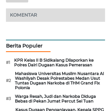
NEWS
KOMENTAR
METRO
SIANTAR
NEWS
METRO
Berita Populer
MEDAN
NEWS
KPR Kelas II B Sidikalang Dilaporkan ke
#1
METRO
Polres Dairi Dugaan Kasus Pemerasan
JAKARTA
Mahasiswa Universitas Muslim Nusantara Al
NEWS
Washliyah Desak Polrestabes Medan Usut
#2
Tuntas Dugaan Narkoba di THM Grand Fix
Polonia
KRT
NEWS
Warga Resah, Judi dan Narkoba Diduga
#3
Bebas di Pekan Jumat Percut Sei Tuan
KARING
Kasus Dugaan Penganiayaan, Kepala SPPG