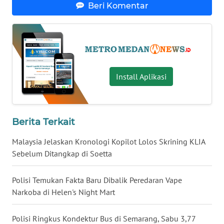
KALTARA
Beri Komentar
WN
KALSEL
WN
Install Aplikasi
KALTIM
WN
SULSEL
Berita Terkait
Malaysia Jelaskan Kronologi Kopilot Lolos Skrining KLIA
WN
GORONTALO
Sebelum Ditangkap di Soetta
WN
Polisi Temukan Fakta Baru Dibalik Peredaran Vape
SULUT
Narkoba di Helen's Night Mart
WN
Polisi Ringkus Kondektur Bus di Semarang, Sabu 3,77