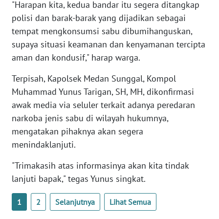
"Harapan kita, kedua bandar itu segera ditangkap
BABEL
polisi dan barak-barak yang dijadikan sebagai
tempat mengkonsumsi sabu dibumihanguskan,
WN
supaya situasi keamanan dan kenyamanan tercipta
SUMBAR
aman dan kondusif," harap warga.
WN
Terpisah, Kapolsek Medan Sunggal, Kompol
SUMSEL
Muhammad Yunus Tarigan, SH, MH, dikonfirmasi
awak media via seluler terkait adanya peredaran
WN
narkoba jenis sabu di wilayah hukumnya,
BENGKULU
mengatakan pihaknya akan segera
menindaklanjuti.
WN
LAMPUNG
"Trimakasih atas informasinya akan kita tindak
lanjuti bapak," tegas Yunus singkat.
WN
JATENG
1
2
Selanjutnya
Lihat Semua
WN