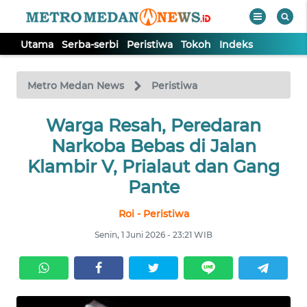
Utama
Serba-serbi
Peristiwa
Tokoh
Indeks
WAHANA
Tutup
TV
Metro Medan News
Peristiwa
UTAMA
Warga Resah, Peredaran
Narkoba Bebas di Jalan
SERBA-
Klambir V, Prialaut dan Gang
SERBI
Pante
Roi - Peristiwa
PERISTIWA
Senin, 1 Juni 2026 - 23:21 WIB
TOKOH
Informasi