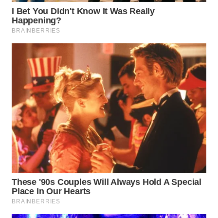
LISTRIK
WAHANA
TRAVEL
WAHANA
TV
WAHANANEWS
ID
WAHANANEWS
CO ID
WAHANANEWS
NET
WAHANA