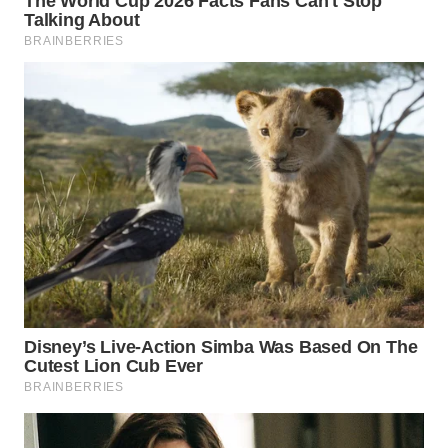
INDRAMAYU
WN
KUNINGAN
WN
MAJALENGKA
WN
SUBANG
WN
SUKABUMI
WN
PURWAKARTA
WN