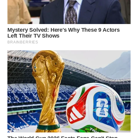
WN
CIANJUR
WN
KEPULAUAN
SERIBU
WN
TANGERANG
WN
BINJAI
WN
CIREBON
WN