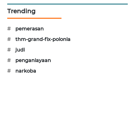
Trending
BERKAT
NEWS
#
pemerasan
BERAMPU
#
thm-grand-fix-polonia
NEWS
#
judi
ANUGERAH
#
penganiayaan
NEWS
#
narkoba
AKHLAK
ID
PERAPKI
NEWS
SONYA
ASA