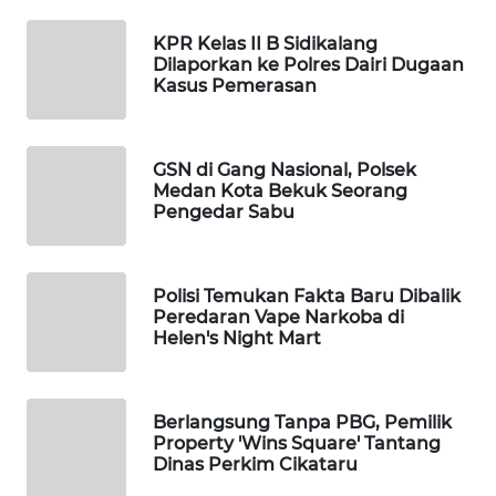
MAWAKA
ID
KPR Kelas II B Sidikalang
Dilaporkan ke Polres Dairi Dugaan
MARTABAT
Kasus Pemerasan
NET
PLN
GSN di Gang Nasional, Polsek
WATCH
Medan Kota Bekuk Seorang
Pengedar Sabu
MKLI
Polisi Temukan Fakta Baru Dibalik
LPKKI
Peredaran Vape Narkoba di
Helen's Night Mart
LKKI
Berlangsung Tanpa PBG, Pemilik
KOPEKLIN
Property 'Wins Square' Tantang
Dinas Perkim Cikataru
PORTAL