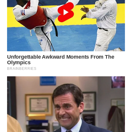
WN
BOGOR
WN
DEPOK
WN
TAPANULI
UTARA
WN
SAMOSIR
WN
PADANG
LAWAS
WN
SUMEDANG