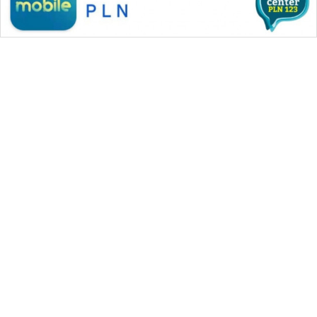
WAHANA MEDIA GROUP
|
|
|
WAHANA NEWS co
WAHANA TANI
WAHANA ADVOKAT
|
|
WAHANA INFRASTRUKTUR
WAHANA KONSUMEN
|
|
|
WAHANA LISTRIK
WAHANA TRAVEL
WAHANA TV
|
|
|
WAHANANEWS id
WAHANANEWS CO ID
WAHANANEWS NET
|
|
|
WAHANA SPORT ID
Wahana UMKM
Wahana Seleb
|
|
|
Wahana Persona
Wahana Otomotif
Wahana Health