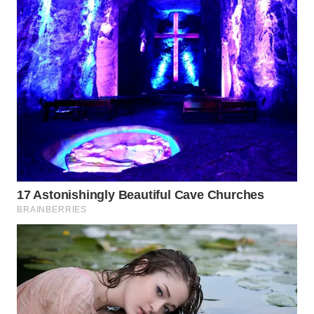
SPORT
WAHANA
UMKM
WAHANA
SELEB
WAHANA
PERSONA
WAHANA
OTOMOTIF
WAHANA
HEALTH
WAHANA