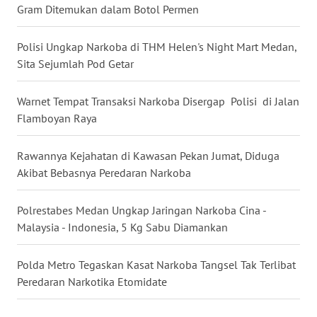
MALUKU
Gram Ditemukan dalam Botol Permen
WN
Polisi Ungkap Narkoba di THM Helen's Night Mart Medan,
MALUT
Sita Sejumlah Pod Getar
WN
Warnet Tempat Transaksi Narkoba Disergap Polisi di Jalan
DAIRI
Flamboyan Raya
WN
Rawannya Kejahatan di Kawasan Pekan Jumat, Diduga
DANAU
Akibat Bebasnya Peredaran Narkoba
TOBA
Polrestabes Medan Ungkap Jaringan Narkoba Cina -
WN
Malaysia - Indonesia, 5 Kg Sabu Diamankan
NIAS
Polda Metro Tegaskan Kasat Narkoba Tangsel Tak Terlibat
WN
LANGKAT
Peredaran Narkotika Etomidate