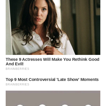
PRIANGAN
TIMUR
WN
SEMARANG
WN
SOLO
WN
BOROBUDUR
WN
MADURA
WN
SURABAYA
WN