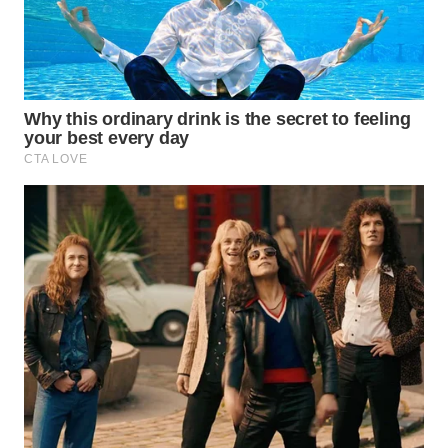
Media
Group
WAHANA
NEWS
WAHANA
TANI
WAHANA
ADVOKAT
WAHANA
INFRASTRUKTUR
WAHANA
KONSUMEN
WAHANA