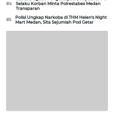
NEWS
#4
Selaku Korban Minta Polrestabes Medan
Transparan
JURNAL
Polisi Ungkap Narkoba di THM Helen's Night
MARITIM
#5
Mart Medan, Sita Sejumlah Pod Getar
HUMBANG
NEWS
GARONGGANG
NEWS
FISUELRI
ID
ENERGI
NEWS
CILEUNGSI
NEWS