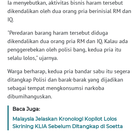
WN
Ia menyebutkan, aktivitas bisnis haram tersebut
SERAMBI
dikendalikan oleh dua orang pria berinisial RM dan
IQ.
WN
JAMBI
"Peredaran barang haram tersebut diduga
dikendalikan dua orang pria RM dan IQ. Kalau ada
WN
penggerebekan oleh polisi bang, kedua pria itu
SULTRA
selalu lolos," ujarnya.
WN
Warga berharap, kedua pria bandar sabu itu segera
NTB
ditangkap Polisi dan barak-barak yang dijadikan
sebagai tempat mengkonsumsi narkoba
WN
dibumihanguskan.
SULTENG
Baca Juga:
WN
Malaysia Jelaskan Kronologi Kopilot Lolos
SULBAR
Skrining KLIA Sebelum Ditangkap di Soetta
WN