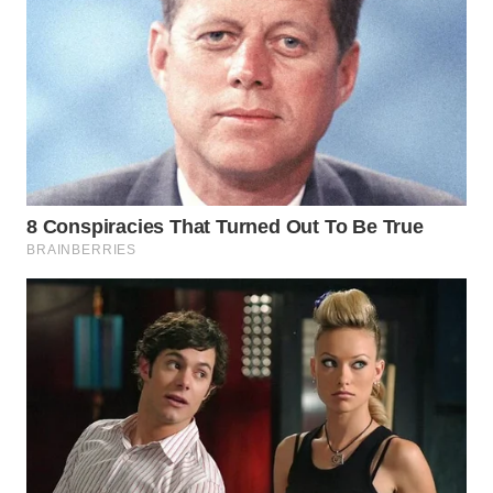
PRIANGAN
TIMUR
WN
SEMARANG
WN
SOLO
WN
BOROBUDUR
WN
MADURA
WN
SURABAYA
WN