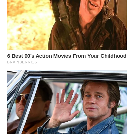
WN
BOGOR
WN
DEPOK
WN
TAPANULI
UTARA
WN
SAMOSIR
WN
PADANG
LAWAS
WN
SUMEDANG