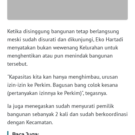
WN
SERAMBI
WN
JAMBI
Ketika disinggung bangunan tetap berlangsung
meski sudah disurati dan dikunjungi, Eko Hartadi
WN
menyatakan bukan wewenang Kelurahan untuk
SULTRA
menghentikan atau pun menindak bangunan
tersebut.
WN
NTB
"Kapasitas kita kan hanya menghimbau, urusan
izin-izin ke Perkim. Bagusan bang colok kesana
WN
(pertanyakan izinnya ke Perkim)", tegasnya.
SULTENG
Ia juga menegaskan sudah menyurati pemilik
WN
bangunan sebanyak 2 kali dan sudah berkoordinasi
SULBAR
dengan Kecamatan.
WN
Baca Juga: