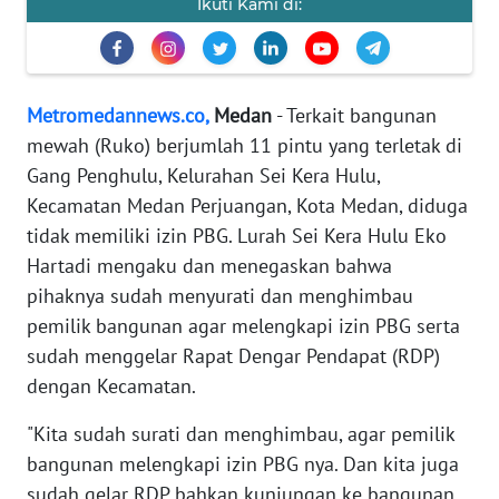
Ikuti Kami di:
KARIR
DISCLAIMER
Metromedannews.co,
Medan
- Terkait bangunan
Wahana
mewah (Ruko) berjumlah 11 pintu yang terletak di
News
Gang Penghulu, Kelurahan Sei Kera Hulu,
Regional
Kecamatan Medan Perjuangan, Kota Medan, diduga
tidak memiliki izin PBG. Lurah Sei Kera Hulu Eko
WN
SUMUT
Hartadi mengaku dan menegaskan bahwa
pihaknya sudah menyurati dan menghimbau
WN
pemilik bangunan agar melengkapi izin PBG serta
JAKARTA
sudah menggelar Rapat Dengar Pendapat (RDP)
dengan Kecamatan.
WN
JABAR
"Kita sudah surati dan menghimbau, agar pemilik
bangunan melengkapi izin PBG nya. Dan kita juga
WN
sudah gelar RDP bahkan kunjungan ke bangunan