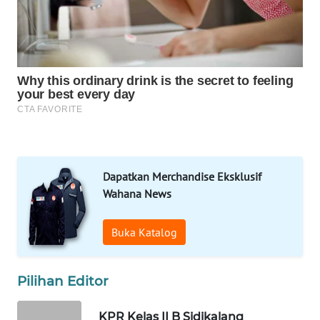
DESA
WISATA
LAPAK
WAHANA
Wahana
Network
KONSUMEN
Dapatkan Merchandise Eksklusif
LISTRIK
Wahana News
MASYARAKAT
KELISTRIKAN
Buka Katalog
WALINKI
Pilihan Editor
ID
KPR Kelas II B Sidikalang