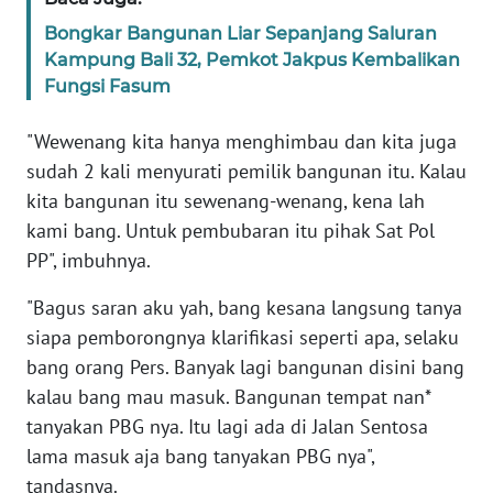
BABEL
Bongkar Bangunan Liar Sepanjang Saluran
Kampung Bali 32, Pemkot Jakpus Kembalikan
WN
Fungsi Fasum
SUMBAR
"Wewenang kita hanya menghimbau dan kita juga
WN
sudah 2 kali menyurati pemilik bangunan itu. Kalau
SUMSEL
kita bangunan itu sewenang-wenang, kena lah
kami bang. Untuk pembubaran itu pihak Sat Pol
WN
PP", imbuhnya.
BENGKULU
"Bagus saran aku yah, bang kesana langsung tanya
WN
siapa pemborongnya klarifikasi seperti apa, selaku
LAMPUNG
bang orang Pers. Banyak lagi bangunan disini bang
kalau bang mau masuk. Bangunan tempat nan*
WN
tanyakan PBG nya. Itu lagi ada di Jalan Sentosa
JATENG
lama masuk aja bang tanyakan PBG nya",
tandasnya.
WN