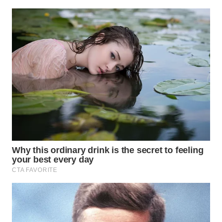
INDRAMAYU
WN
KUNINGAN
WN
MAJALENGKA
WN
SUBANG
WN
SUKABUMI
WN
PURWAKARTA
WN