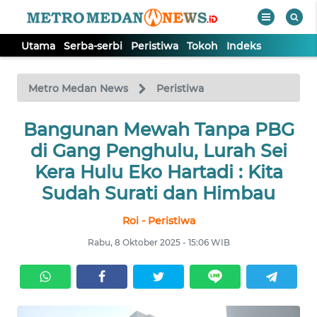
Utama
Serba-serbi
Peristiwa
Tokoh
Indeks
WAHANA
Tutup
TV
Metro Medan News
Peristiwa
UTAMA
Bangunan Mewah Tanpa PBG
di Gang Penghulu, Lurah Sei
SERBA-
Kera Hulu Eko Hartadi : Kita
SERBI
Sudah Surati dan Himbau
Roi - Peristiwa
PERISTIWA
Rabu, 8 Oktober 2025 - 15:06 WIB
TOKOH
Informasi