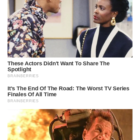
TENGAH
WN DELI
SERDANG
WN
TEBING
TINGGI
WN
PAKPAK
WN
KARAWANG
WN
BEKASI