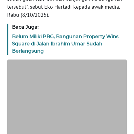
BANTEN
tersebut", sebut Eko Hartadi kepada awak media,
Rabu (8/10/2025).
WN
NTT
Baca Juga:
Belum Miliki PBG, Bangunan Property Wins
WN
Square di Jalan Ibrahim Umar Sudah
KEPRI
Berlangsung
WN
PAPUA
WN
PAPUA
BARAT
WN
RIAU