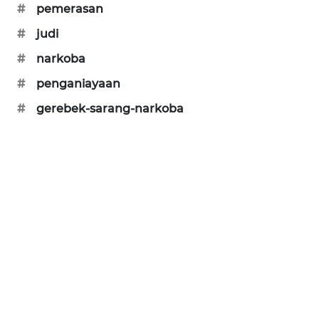
#
pemerasan
#
judi
BERKAT
NEWS
#
narkoba
#
penganiayaan
BERAMPU
NEWS
#
gerebek-sarang-narkoba
ANUGERAH
NEWS
AKHLAK
ID
PERAPKI
NEWS
SONYA
ASA