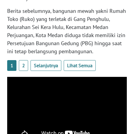
NUSANTARA
Berita sebelumnya, bangunan mewah yakni Rumah
Toko (Ruko) yang terletak di Gang Penghulu,
WN
Kelurahan Sei Kera Hulu, Kecamatan Medan
JOGJA
Perjuangan, Kota Medan diduga tidak memiliki izin
WN
Persetujuan Bangunan Gedung (PBG) hingga saat
JATIM
ini tetap berlangsung pembangunan.
WN
1
2
Selanjutnya
Lihat Semua
BALI
WN
KALBAR
WN
KALTENG
WN