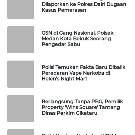
MAWAKA
Dilaporkan ke Polres Dairi Dugaan
ID
Kasus Pemerasan
MARTABAT
NET
GSN di Gang Nasional, Polsek
Medan Kota Bekuk Seorang
Pengedar Sabu
PLN
WATCH
Polisi Temukan Fakta Baru Dibalik
MKLI
Peredaran Vape Narkoba di
Helen's Night Mart
LPKKI
LKKI
Berlangsung Tanpa PBG, Pemilik
Property 'Wins Square' Tantang
Dinas Perkim Cikataru
KOPEKLIN
PORTAL