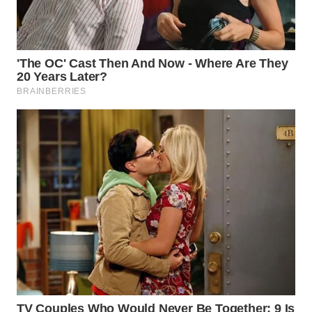
NATUNA
WN
BINTAN
WN
MANDALIKA
WN
LIKUPANG
WN
LABUANBAJO
WN
BORNEO
Wahana