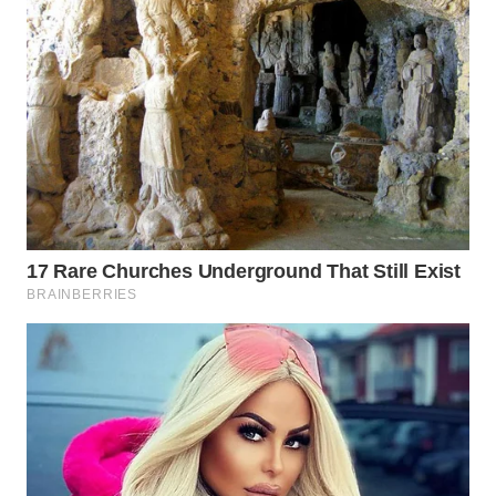
LISTRIK
WAHANA
TRAVEL
WAHANA
TV
WAHANANEWS
ID
WAHANANEWS
CO ID
WAHANANEWS
NET
WAHANA