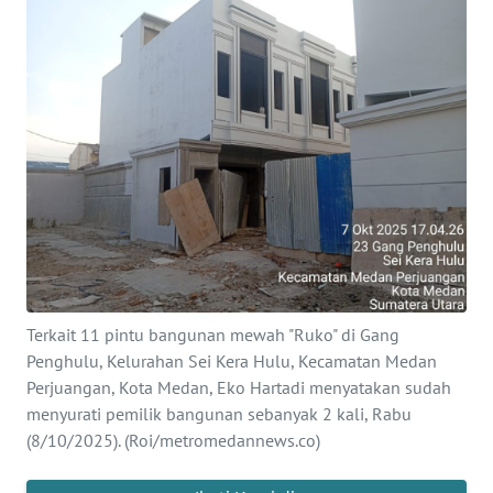
INDEKS
BERITA
KONTAK
KAMI
INFO
IKLAN
TENTANG
KAMI
Terkait 11 pintu bangunan mewah "Ruko" di Gang
PEDOMAN
Penghulu, Kelurahan Sei Kera Hulu, Kecamatan Medan
MEDIA
Perjuangan, Kota Medan, Eko Hartadi menyatakan sudah
SIBER
menyurati pemilik bangunan sebanyak 2 kali, Rabu
(8/10/2025). (Roi/metromedannews.co)
REDAKSI