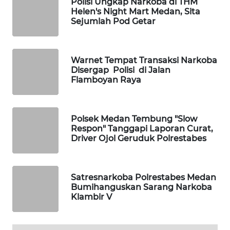
Polisi Ungkap Narkoba di THM
KONSUMEN
Helen's Night Mart Medan, Sita
Sejumlah Pod Getar
FORWAMKI
ALPERKLINAS
Warnet Tempat Transaksi Narkoba
Disergap Polisi di Jalan
Flamboyan Raya
FORJASIDA
TAMBANG
Polsek Medan Tembung "Slow
NEWS
Respon" Tanggapi Laporan Curat,
Driver Ojol Geruduk Polrestabes
SITUNGIR
NEWS
Satresnarkoba Polrestabes Medan
Bumihanguskan Sarang Narkoba
SIDIKALANG
Klambir V
NEWS
SIBARAGAS