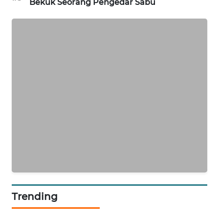
NEWS
Bekuk Seorang Pengedar Sabu
JURNAL
MARITIM
HUMBANG
NEWS
GARONGGANG
NEWS
FISUELRI
ID
ENERGI
NEWS
Trending
CILEUNGSI
NEWS