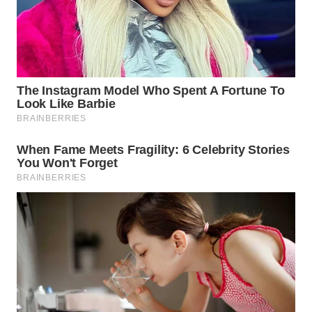
SPORT
WAHANA
UMKM
WAHANA
SELEB
WAHANA
PERSONA
WAHANA
OTOMOTIF
WAHANA
HEALTH
WAHANA