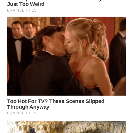
Media
Group
WAHANA
NEWS
WAHANA
TANI
WAHANA
ADVOKAT
WAHANA
INFRASTRUKTUR
WAHANA
KONSUMEN
WAHANA