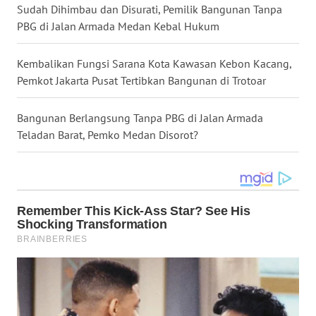
WN
Sudah Dihimbau dan Disurati, Pemilik Bangunan Tanpa
TAPANULI
PBG di Jalan Armada Medan Kebal Hukum
SELATAN
Kembalikan Fungsi Sarana Kota Kawasan Kebon Kacang,
WN
Pemkot Jakarta Pusat Tertibkan Bangunan di Trotoar
TANJUNG
LESUNG
Bangunan Berlangsung Tanpa PBG di Jalan Armada
Teladan Barat, Pemko Medan Disorot?
WN
KARO
WN
SIMALUNGUN
WN
LABUHANBATU
WN
TAPANULI