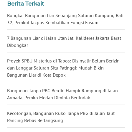
MALUKU
Berita Terkait
Bongkar Bangunan Liar Sepanjang Saluran Kampung Bali
WN
32, Pemkot Jakpus Kembalikan Fungsi Fasum
MALUT
7 Bangunan Liar di Jalan Utan Jati Kalideres Jakarta Barat
WN
Dibongkar
DAIRI
Proyek SPBU Misterius di Tapos: Disinyalir Belum Berizin
WN
DANAU
dan Langgar Saluran Situ Patinggi: Mudah Bikin
TOBA
Bangunan Liar di Kota Depok
WN
Bangunan Tanpa PBG Berdiri Hampir Rampung di Jalan
NIAS
Armada, Pemko Medan Diminta Bertindak
WN
Kecolongan, Bangunan Ruko Tanpa PBG di Jalan Taut
LANGKAT
Pancing Bebas Berlangsung