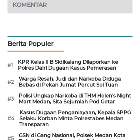
KOMENTAR
NEWS
METRO
SIANTAR
NEWS
Berita Populer
METRO
MEDAN
KPR Kelas II B Sidikalang Dilaporkan ke
NEWS
#1
Polres Dairi Dugaan Kasus Pemerasan
Warga Resah, Judi dan Narkoba Diduga
METRO
#2
Bebas di Pekan Jumat Percut Sei Tuan
JAKARTA
NEWS
Polisi Ungkap Narkoba di THM Helen's Night
#3
Mart Medan, Sita Sejumlah Pod Getar
KRT
Kasus Dugaan Penganiayaan, Kepala SPPG
NEWS
#4
Selaku Korban Minta Polrestabes Medan
Transparan
KARING
GSN di Gang Nasional, Polsek Medan Kota
#5