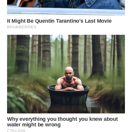
WN
CIANJUR
WN
KEPULAUAN
SERIBU
WN
TANGERANG
WN
BINJAI
WN
CIREBON
WN