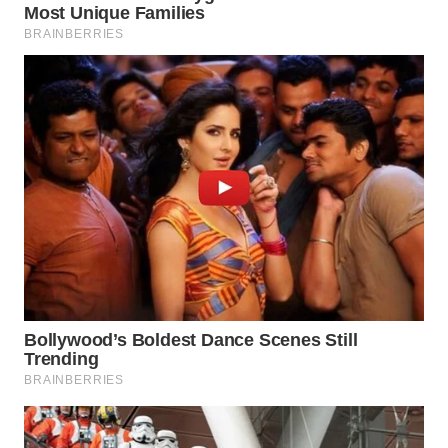
TENGAH
WN DELI
SERDANG
WN
TEBING
TINGGI
WN
PAKPAK
WN
KARAWANG
WN
BEKASI