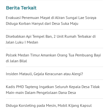
KALTARA
Berita Terkait
WN
Evakuasi Penemuan Mayat di Aliran Sungai Lae Soraya
KALSEL
Diduga Korban Hanyut dari Desa Suka Maju
WN
Disebabkan Api Tempel Ban, 2 Unit Rumah Terbakar di
KALTIM
Jalan Luku I Medan
WN
Polsek Medan Timur Amankan Orang Tua Pembuang Bayi
SULSEL
di Jalan Bilal
WN
Insiden Matauli, Gejala Keracunan atau Alergi?
GORONTALO
Kadis PMD Tapteng Ingatkan Seluruh Kepala Desa Tidak
WN
Main-main Dalam Pengelolaan Dana Desa
SULUT
Diduga Korsleting pada Mesin, Mobil Kijang Kapsul
WN