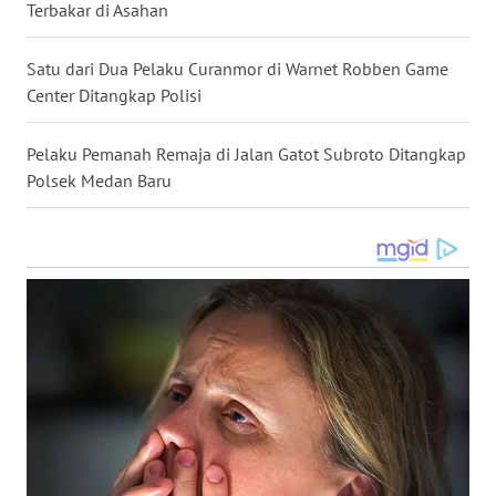
MALUKU
Terbakar di Asahan
WN
Satu dari Dua Pelaku Curanmor di Warnet Robben Game
MALUT
Center Ditangkap Polisi
WN
Pelaku Pemanah Remaja di Jalan Gatot Subroto Ditangkap
DAIRI
Polsek Medan Baru
WN
DANAU
TOBA
WN
NIAS
WN
LANGKAT