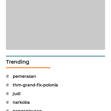
NEWS
JURNAL
MARITIM
HUMBANG
NEWS
GARONGGANG
NEWS
Trending
FISUELRI
ID
#
pemerasan
#
thm-grand-fix-polonia
ENERGI
NEWS
#
judi
#
narkoba
CILEUNGSI
NEWS