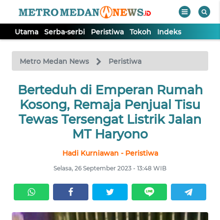
Utama
Serba-serbi
Peristiwa
Tokoh
Indeks
WAHANA
Tutup
TV
Metro Medan News
Peristiwa
UTAMA
Berteduh di Emperan Rumah
Kosong, Remaja Penjual Tisu
SERBA-
Tewas Tersengat Listrik Jalan
SERBI
MT Haryono
Hadi Kurniawan - Peristiwa
PERISTIWA
Selasa, 26 September 2023 - 13:48 WIB
TOKOH
Informasi