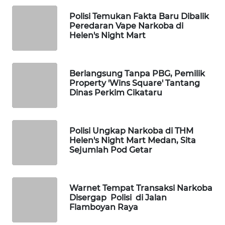
MAWAKA
ID
Polisi Temukan Fakta Baru Dibalik
Peredaran Vape Narkoba di
Helen's Night Mart
MARTABAT
NET
Berlangsung Tanpa PBG, Pemilik
PLN
Property 'Wins Square' Tantang
WATCH
Dinas Perkim Cikataru
MKLI
Polisi Ungkap Narkoba di THM
LPKKI
Helen's Night Mart Medan, Sita
Sejumlah Pod Getar
LKKI
Warnet Tempat Transaksi Narkoba
KOPEKLIN
Disergap Polisi di Jalan
Flamboyan Raya
PORTAL