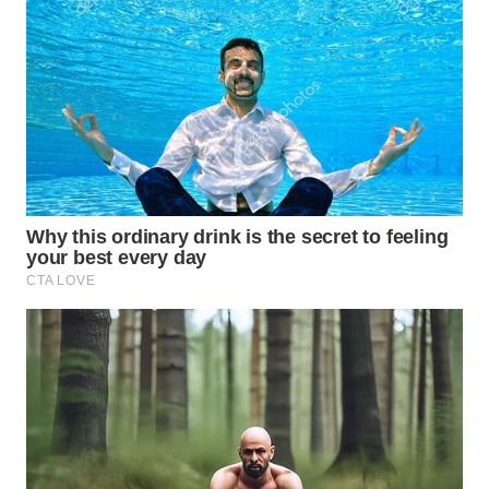
Media
Group
WAHANA
NEWS
WAHANA
TANI
WAHANA
ADVOKAT
WAHANA
INFRASTRUKTUR
WAHANA
KONSUMEN
WAHANA