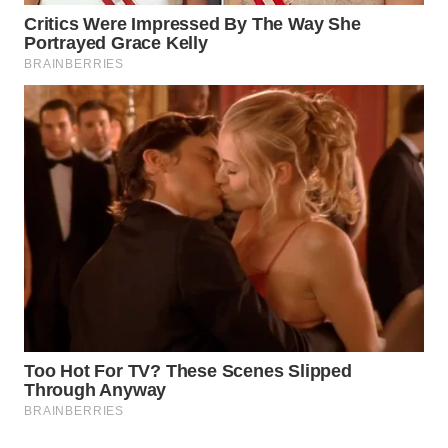
SPORT
WAHANA
UMKM
WAHANA
SELEB
WAHANA
PERSONA
WAHANA
OTOMOTIF
WAHANA
HEALTH
WAHANA