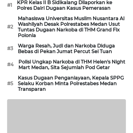
KPR Kelas II B Sidikalang Dilaporkan ke
NEWS
#1
Polres Dairi Dugaan Kasus Pemerasan
Mahasiswa Universitas Muslim Nusantara Al
METRO
Washliyah Desak Polrestabes Medan Usut
SIANTAR
#2
Tuntas Dugaan Narkoba di THM Grand Fix
NEWS
Polonia
Warga Resah, Judi dan Narkoba Diduga
#3
METRO
Bebas di Pekan Jumat Percut Sei Tuan
MEDAN
NEWS
Polisi Ungkap Narkoba di THM Helen's Night
#4
Mart Medan, Sita Sejumlah Pod Getar
METRO
Kasus Dugaan Penganiayaan, Kepala SPPG
JAKARTA
#5
Selaku Korban Minta Polrestabes Medan
Transparan
NEWS
KRT
NEWS
KARING