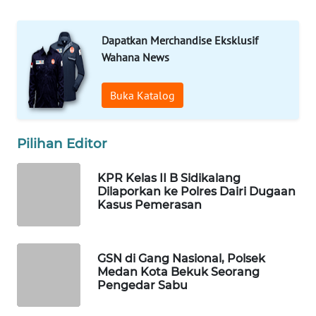
DESA
WISATA
Dapatkan Merchandise Eksklusif
Wahana News
LAPAK
WAHANA
Buka Katalog
Wahana
Network
Pilihan Editor
KONSUMEN
LISTRIK
KPR Kelas II B Sidikalang
Dilaporkan ke Polres Dairi Dugaan
Kasus Pemerasan
MASYARAKAT
KELISTRIKAN
GSN di Gang Nasional, Polsek
WALINKI
Medan Kota Bekuk Seorang
ID
Pengedar Sabu