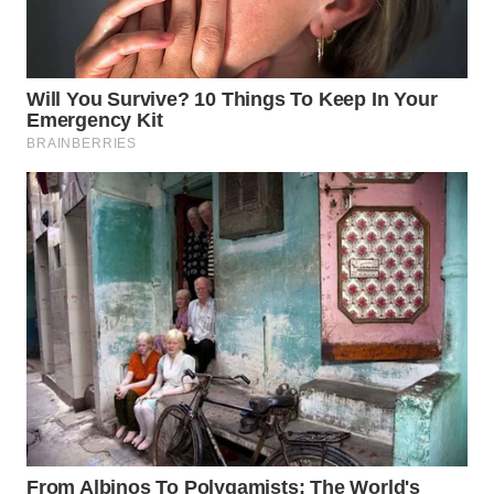
WN
TAPANULI
SELATAN
WN
TANJUNG
LESUNG
WN
KARO
WN
SIMALUNGUN
WN
LABUHANBATU
WN
TAPANULI