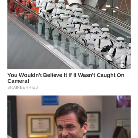
WN
BOGOR
WN
DEPOK
WN
TAPANULI
UTARA
WN
SAMOSIR
WN
PADANG
LAWAS
WN
SUMEDANG