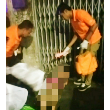
INDEKS
BERITA
KONTAK
KAMI
INFO
IKLAN
TENTANG
KAMI
PEDOMAN
MEDIA
SIBER
REDAKSI