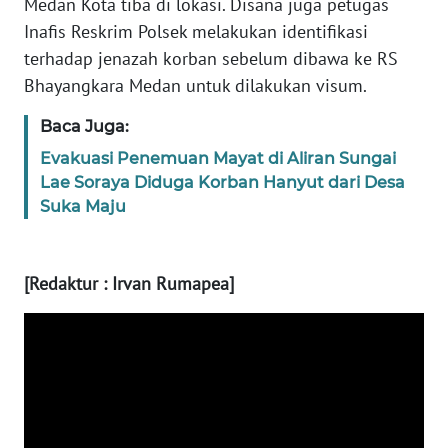
Medan Kota tiba di lokasi. Disana juga petugas
BABEL
Inafis Reskrim Polsek melakukan identifikasi
terhadap jenazah korban sebelum dibawa ke RS
WN
Bhayangkara Medan untuk dilakukan visum.
SUMBAR
Baca Juga:
WN
Evakuasi Penemuan Mayat di Aliran Sungai
SUMSEL
Lae Soraya Diduga Korban Hanyut dari Desa
Suka Maju
WN
BENGKULU
[Redaktur : Irvan Rumapea]
WN
LAMPUNG
WN
JATENG
WN