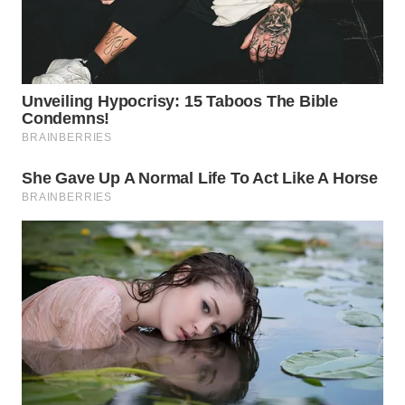
INDRAMAYU
WN
KUNINGAN
WN
MAJALENGKA
WN
SUBANG
WN
SUKABUMI
WN
PURWAKARTA
WN