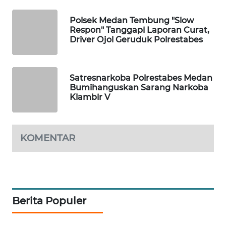
KONSUMEN
Polsek Medan Tembung "Slow
Respon" Tanggapi Laporan Curat,
FORWAMKI
Driver Ojol Geruduk Polrestabes
ALPERKLINAS
Satresnarkoba Polrestabes Medan
FORJASIDA
Bumihanguskan Sarang Narkoba
Klambir V
TAMBANG
NEWS
KOMENTAR
SITUNGIR
NEWS
SIDIKALANG
NEWS
Berita Populer
SIBARAGAS