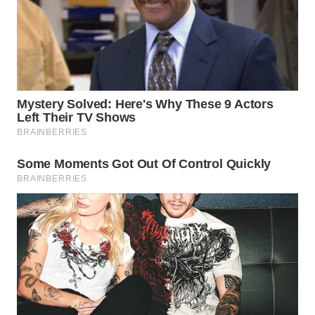
WN
CIANJUR
WN
KEPULAUAN
SERIBU
WN
TANGERANG
WN
BINJAI
WN
CIREBON
WN