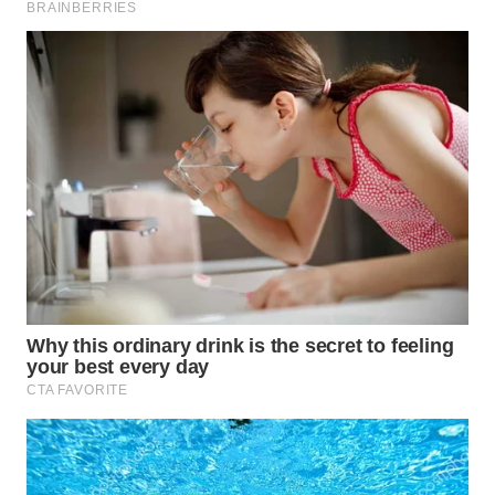
NATUNA
WN
BINTAN
WN
MANDALIKA
WN
LIKUPANG
WN
LABUANBAJO
WN
BORNEO
Wahana