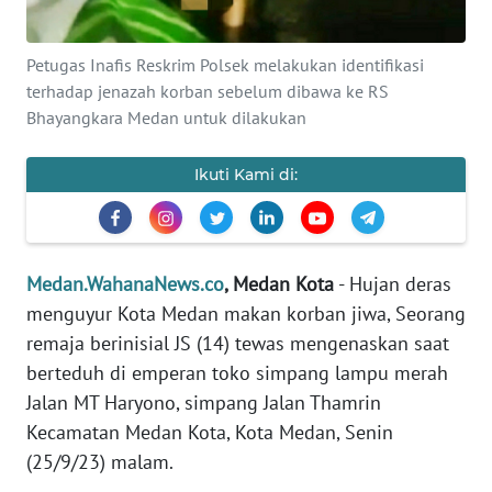
KARIR
Petugas Inafis Reskrim Polsek melakukan identifikasi
DISCLAIMER
terhadap jenazah korban sebelum dibawa ke RS
Bhayangkara Medan untuk dilakukan
Wahana
News
Regional
Ikuti Kami di:
WN
SUMUT
Medan.WahanaNews.co
, Medan Kota
- Hujan deras
menguyur Kota Medan makan korban jiwa, Seorang
WN
JAKARTA
remaja berinisial JS (14) tewas mengenaskan saat
berteduh di emperan toko simpang lampu merah
WN
Jalan MT Haryono, simpang Jalan Thamrin
JABAR
Kecamatan Medan Kota, Kota Medan, Senin
(25/9/23) malam.
WN