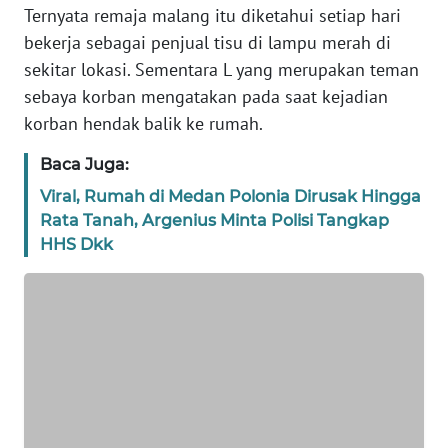
BANTEN
Ternyata remaja malang itu diketahui setiap hari
bekerja sebagai penjual tisu di lampu merah di
WN
sekitar lokasi. Sementara L yang merupakan teman
NTT
sebaya korban mengatakan pada saat kejadian
korban hendak balik ke rumah.
WN
KEPRI
Baca Juga:
Viral, Rumah di Medan Polonia Dirusak Hingga
WN
Rata Tanah, Argenius Minta Polisi Tangkap
PAPUA
HHS Dkk
WN
PAPUA
BARAT
WN
RIAU