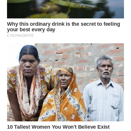
PRIANGAN
TIMUR
WN
SEMARANG
WN
SOLO
WN
BOROBUDUR
WN
MADURA
WN
SURABAYA
WN