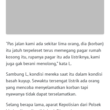
WN
SERAMBI
WN
JAMBI
WN
SULTRA
"Pas jalan kami ada sekitar lima orang, dia (korban)
itu jatuh terpeleset terus memegang pagar rumah
WN
kosong itu, rupanya pagar itu ada listriknya, kami
NTB
juga gak berani menolong,” kata L.
WN
Sambung L, kondisi mereka saat itu dalam kondisi
SULTENG
basah kuyup. Sewaktu tersengat listrik ada orang
yang mencoba menyelamatkan korban tapi
WN
nyawanya tidak dapat terselamatkan.
SULBAR
Selang berapa lama, aparat Kepolisian dari Polsek
WN