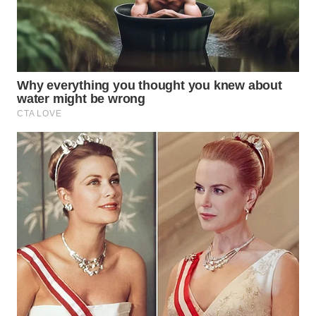
LISTRIK
WAHANA
TRAVEL
WAHANA
TV
WAHANANEWS
ID
WAHANANEWS
CO ID
WAHANANEWS
NET
WAHANA