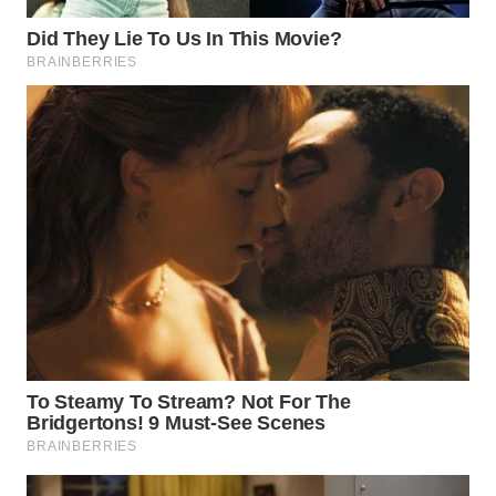
TENGAH
WN DELI
SERDANG
WN
TEBING
TINGGI
WN
PAKPAK
WN
KARAWANG
WN
BEKASI