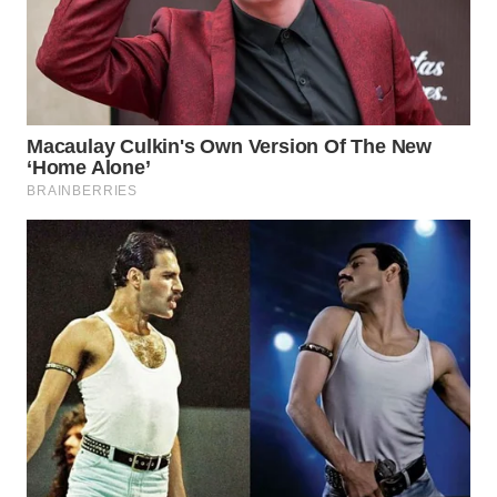
WN
TAPANULI
SELATAN
WN
TANJUNG
LESUNG
WN
KARO
WN
SIMALUNGUN
WN
LABUHANBATU
WN
TAPANULI