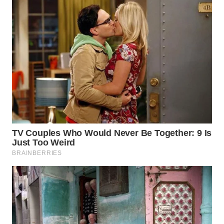
WN
BOGOR
WN
DEPOK
WN
TAPANULI
UTARA
WN
SAMOSIR
WN
PADANG
LAWAS
WN
SUMEDANG