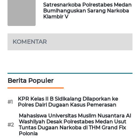
Satresnarkoba Polrestabes Medan
NEWS
Bumihanguskan Sarang Narkoba
Klambir V
METRO
SIANTAR
NEWS
KOMENTAR
METRO
MEDAN
NEWS
Berita Populer
METRO
JAKARTA
NEWS
KPR Kelas II B Sidikalang Dilaporkan ke
#1
Polres Dairi Dugaan Kasus Pemerasan
KRT
Mahasiswa Universitas Muslim Nusantara Al
NEWS
Washliyah Desak Polrestabes Medan Usut
#2
Tuntas Dugaan Narkoba di THM Grand Fix
Polonia
KARING