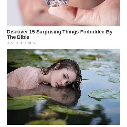
Media
Group
WAHANA
NEWS
WAHANA
TANI
WAHANA
ADVOKAT
WAHANA
INFRASTRUKTUR
WAHANA
KONSUMEN
WAHANA