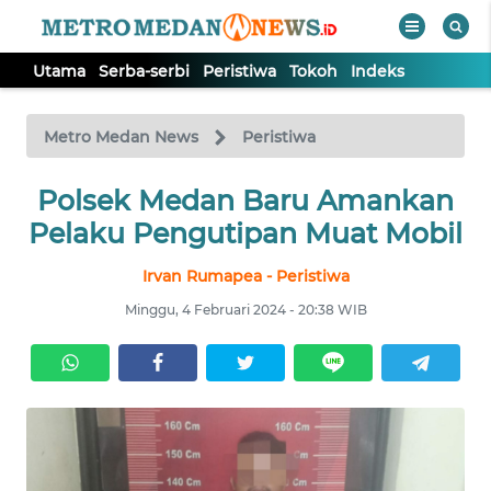
Utama
Serba-serbi
Peristiwa
Tokoh
Indeks
WAHANA
Tutup
TV
Metro Medan News
Peristiwa
UTAMA
Polsek Medan Baru Amankan
Pelaku Pengutipan Muat Mobil
SERBA-
Irvan Rumapea - Peristiwa
SERBI
Minggu, 4 Februari 2024 - 20:38 WIB
PERISTIWA
TOKOH
Informasi