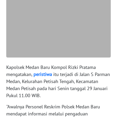
BANTEN
WN
NTT
WN
KEPRI
WN
PAPUA
Kapolsek Medan Baru Kompol Rizki Pratama
WN
mengatakan,
peristiwa
itu terjadi di Jalan S Parman
PAPUA
Medan, Kelurahan Petisah Tengah, Kecamatan
BARAT
Medan Petisah pada hari Senin tanggal 29 Januari
Pukul 11.00 WIB.
WN
RIAU
"Awalnya Personel Reskrim Polsek Medan Baru
mendapat informasi melalui pengaduan