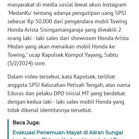
WN
masyarakat di media sosial lewat akun Instagram
SERAMBI
'MedanKu' tentang adanya pengutipan uang SPSI
sebesar Rp 50.000 dari pengendara mobil Towing
WN
Honda Arista Sisingamangaraja yang diwakili 2
JAMBI
orang laki - laki sales dari showroom Honda Arista
Medan yang akan menaikan mobil Honda ke
WN
SULTRA
Towing," ucap Kapolsek Kompol Yayang, Sabtu
(3/2/2024) sore.
WN
Dalam video tersebut, kata Kapolsek, terlihat
NTB
anggota SPSI Kelurahan Petisah Tengah, atas nama
WN
Eduras dan pelaku DPO inisial MT yang berdebat
SULTENG
dengan kedua laki - laki sales mobil Honda yang
tidak dikenal identitasnya tersebut.
WN
SULBAR
Baca Juga:
Evakuasi Penemuan Mayat di Aliran Sungai
WN