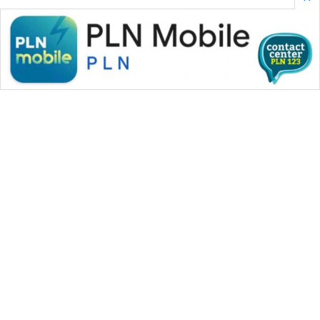
WAHANA MEDIA GROUP
|
|
|
WAHANA NEWS co
WAHANA TANI
WAHANA ADVOKAT
|
|
WAHANA INFRASTRUKTUR
WAHANA KONSUMEN
|
|
|
WAHANA LISTRIK
WAHANA TRAVEL
WAHANA TV