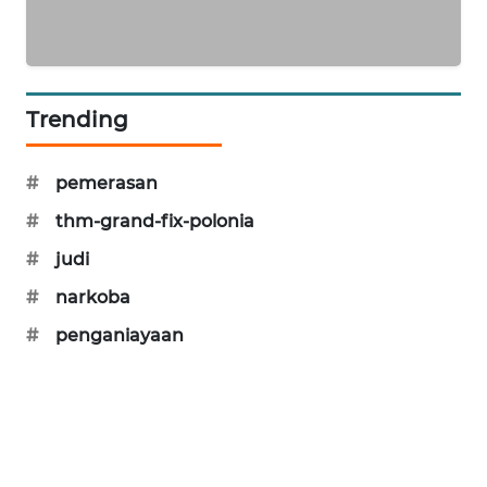
BERKAT
NEWS
Trending
BERAMPU
NEWS
#
pemerasan
ANUGERAH
#
thm-grand-fix-polonia
NEWS
#
judi
AKHLAK
#
narkoba
ID
#
penganiayaan
PERAPKI
NEWS
SONYA
ASA