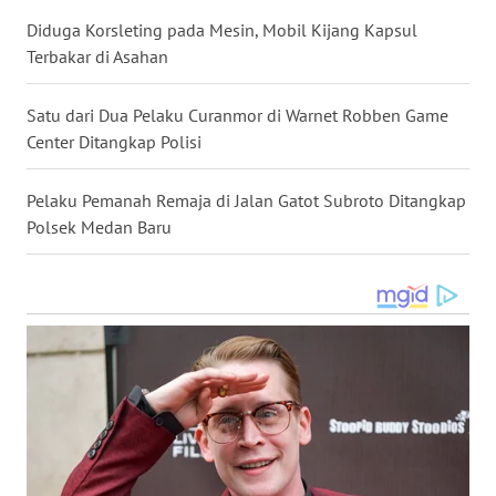
MALUKU
Diduga Korsleting pada Mesin, Mobil Kijang Kapsul
Terbakar di Asahan
WN
MALUT
Satu dari Dua Pelaku Curanmor di Warnet Robben Game
Center Ditangkap Polisi
WN
DAIRI
Pelaku Pemanah Remaja di Jalan Gatot Subroto Ditangkap
Polsek Medan Baru
WN
DANAU
TOBA
WN
NIAS
WN
LANGKAT