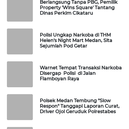
Berlangsung Tanpa PBG, Pemilik
KONSUMEN
Property 'Wins Square' Tantang
Dinas Perkim Cikataru
FORWAMKI
ALPERKLINAS
Polisi Ungkap Narkoba di THM
Helen's Night Mart Medan, Sita
Sejumlah Pod Getar
FORJASIDA
TAMBANG
Warnet Tempat Transaksi Narkoba
NEWS
Disergap Polisi di Jalan
Flamboyan Raya
SITUNGIR
NEWS
Polsek Medan Tembung "Slow
Respon" Tanggapi Laporan Curat,
SIDIKALANG
Driver Ojol Geruduk Polrestabes
NEWS
SIBARAGAS