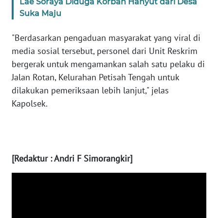
Lae Soraya Diduga Korban Hanyut dari Desa
BABEL
Suka Maju
WN
"Berdasarkan pengaduan masyarakat yang viral di
SUMBAR
media sosial tersebut, personel dari Unit Reskrim
bergerak untuk mengamankan salah satu pelaku di
WN
Jalan Rotan, Kelurahan Petisah Tengah untuk
SUMSEL
dilakukan pemeriksaan lebih lanjut," jelas
Kapolsek.
WN
BENGKULU
WN
LAMPUNG
[Redaktur : Andri F Simorangkir]
WN
JATENG
WN