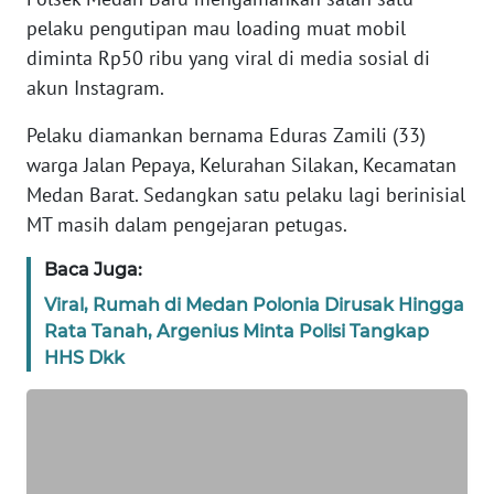
KARIR
pelaku pengutipan mau loading muat mobil
diminta Rp50 ribu yang viral di media sosial di
DISCLAIMER
akun Instagram.
Wahana
Pelaku diamankan bernama Eduras Zamili (33)
News
warga Jalan Pepaya, Kelurahan Silakan, Kecamatan
Regional
Medan Barat. Sedangkan satu pelaku lagi berinisial
MT masih dalam pengejaran petugas.
WN
SUMUT
Baca Juga:
Viral, Rumah di Medan Polonia Dirusak Hingga
WN
Rata Tanah, Argenius Minta Polisi Tangkap
JAKARTA
HHS Dkk
WN
JABAR
WN