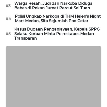
NEWS
Warga Resah, Judi dan Narkoba Diduga
#3
Bebas di Pekan Jumat Percut Sei Tuan
JURNAL
Polisi Ungkap Narkoba di THM Helen's Night
MARITIM
#4
Mart Medan, Sita Sejumlah Pod Getar
Kasus Dugaan Penganiayaan, Kepala SPPG
HUMBANG
#5
Selaku Korban Minta Polrestabes Medan
NEWS
Transparan
GARONGGANG
NEWS
FISUELRI
ID
ENERGI
NEWS
CILEUNGSI
NEWS