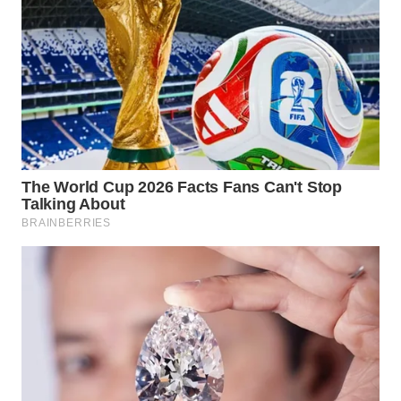
NATUNA
WN
BINTAN
WN
MANDALIKA
WN
LIKUPANG
WN
LABUANBAJO
WN
BORNEO
Wahana