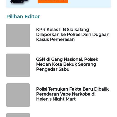
MAWAKA
ID
Pilihan Editor
MARTABAT
NET
KPR Kelas II B Sidikalang
Dilaporkan ke Polres Dairi Dugaan
PLN
Kasus Pemerasan
WATCH
MKLI
GSN di Gang Nasional, Polsek
Medan Kota Bekuk Seorang
Pengedar Sabu
LPKKI
LKKI
Polisi Temukan Fakta Baru Dibalik
Peredaran Vape Narkoba di
Helen's Night Mart
KOPEKLIN
PORTAL