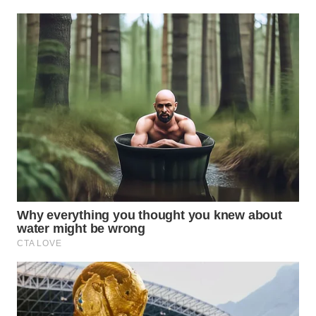
PRIANGAN
TIMUR
WN
SEMARANG
WN
SOLO
WN
BOROBUDUR
WN
MADURA
WN
SURABAYA
WN