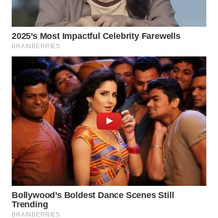
INDRAMAYU
WN
KUNINGAN
WN
MAJALENGKA
WN
SUBANG
WN
SUKABUMI
WN
PURWAKARTA
WN