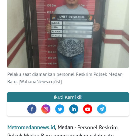
INDEKS
BERITA
KONTAK
KAMI
INFO
IKLAN
TENTANG
Pelaku saat diamankan personel Reskrim Polsek Medan
KAMI
Baru. [WahanaNews.co/ist]
PEDOMAN
Ikuti Kami di:
MEDIA
SIBER
REDAKSI
Metromedannews.id
, Medan
- Personel Reskrim
Polsek Medan Baru mengamankan salah satu