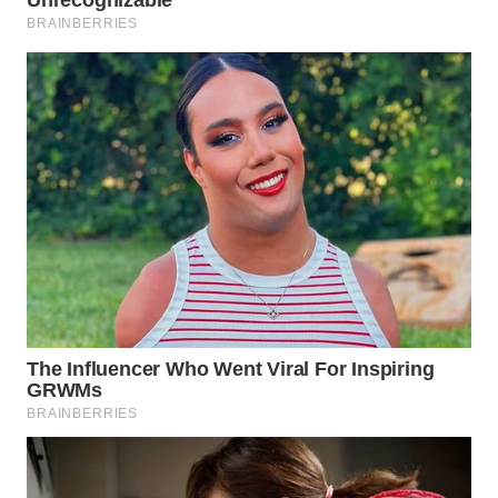
SPORT
WAHANA
UMKM
WAHANA
SELEB
WAHANA
PERSONA
WAHANA
OTOMOTIF
WAHANA
HEALTH
WAHANA