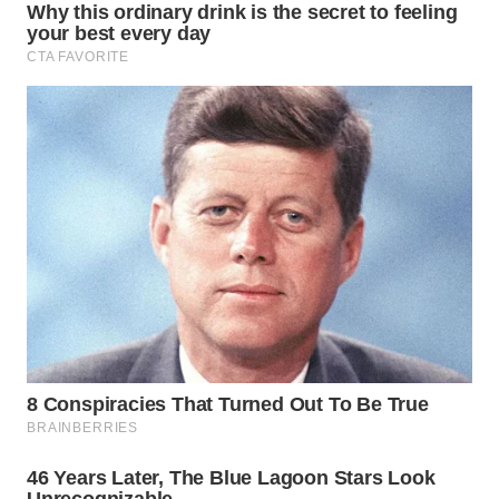
LISTRIK
WAHANA
TRAVEL
WAHANA
TV
WAHANANEWS
ID
WAHANANEWS
CO ID
WAHANANEWS
NET
WAHANA