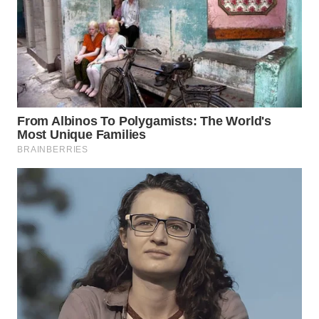
WN
CIANJUR
WN
KEPULAUAN
SERIBU
WN
TANGERANG
WN
BINJAI
WN
CIREBON
WN