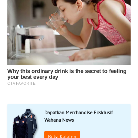
DESA
WISATA
LAPAK
WAHANA
Wahana
Network
KONSUMEN
LISTRIK
MASYARAKAT
KELISTRIKAN
Dapatkan Merchandise Eksklusif
WALINKI
Wahana News
ID
Buka Katalog