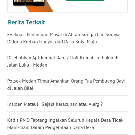
KALTARA
WN
Berita Terkait
KALSEL
Evakuasi Penemuan Mayat di Aliran Sungai Lae Soraya
Diduga Korban Hanyut dari Desa Suka Maju
WN
KALTIM
Disebabkan Api Tempel Ban, 2 Unit Rumah Terbakar di
WN
Jalan Luku I Medan
SULSEL
Polsek Medan Timur Amankan Orang Tua Pembuang Bayi
WN
di Jalan Bilal
GORONTALO
Insiden Matauli, Gejala Keracunan atau Alergi?
WN
SULUT
Kadis PMD Tapteng Ingatkan Seluruh Kepala Desa Tidak
Main-main Dalam Pengelolaan Dana Desa
WN