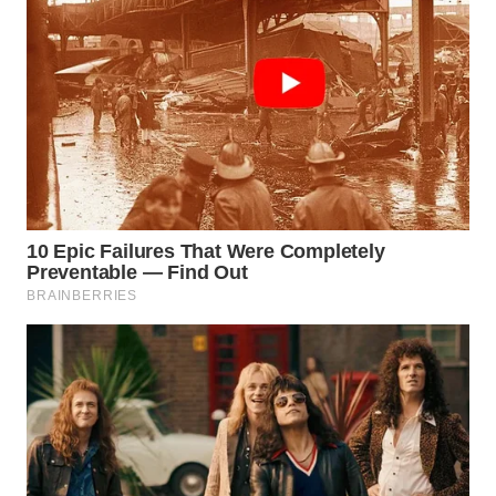
WN
TAPANULI
SELATAN
WN
TANJUNG
LESUNG
WN
KARO
WN
SIMALUNGUN
WN
LABUHANBATU
WN
TAPANULI