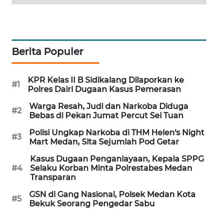
NEWS
METRO
SIANTAR
Berita Populer
NEWS
KPR Kelas II B Sidikalang Dilaporkan ke
METRO
#1
Polres Dairi Dugaan Kasus Pemerasan
MEDAN
NEWS
Warga Resah, Judi dan Narkoba Diduga
#2
Bebas di Pekan Jumat Percut Sei Tuan
METRO
Polisi Ungkap Narkoba di THM Helen's Night
JAKARTA
#3
Mart Medan, Sita Sejumlah Pod Getar
NEWS
Kasus Dugaan Penganiayaan, Kepala SPPG
#4
Selaku Korban Minta Polrestabes Medan
KRT
Transparan
NEWS
GSN di Gang Nasional, Polsek Medan Kota
#5
Bekuk Seorang Pengedar Sabu
KARING