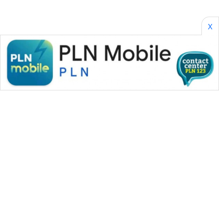
X
WAHANA MEDIA GROUP
|
|
|
WAHANA NEWS co
WAHANA TANI
WAHANA ADVOKAT