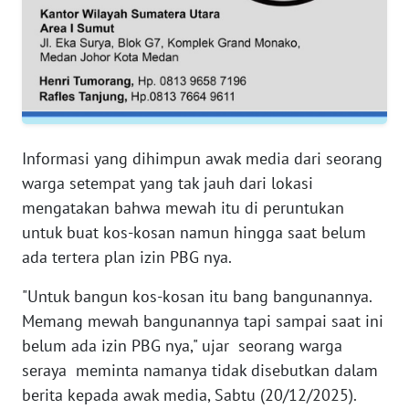
WN
SERAMBI
WN
JAMBI
WN
SULTRA
Informasi yang dihimpun awak media dari seorang
warga setempat yang tak jauh dari lokasi
WN
mengatakan bahwa mewah itu di peruntukan
NTB
untuk buat kos-kosan namun hingga saat belum
ada tertera plan izin PBG nya.
WN
SULTENG
"Untuk bangun kos-kosan itu bang bangunannya.
Memang mewah bangunannya tapi sampai saat ini
WN
belum ada izin PBG nya," ujar seorang warga
SULBAR
seraya meminta namanya tidak disebutkan dalam
berita kepada awak media, Sabtu (20/12/2025).
WN