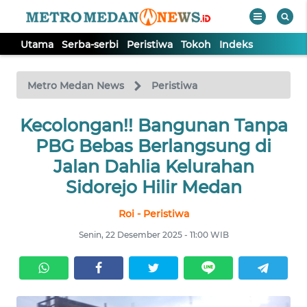
Utama
Serba-serbi
Peristiwa
Tokoh
Indeks
WAHANA
Tutup
TV
Metro Medan News
Peristiwa
UTAMA
Kecolongan!! Bangunan Tanpa
PBG Bebas Berlangsung di
SERBA-
Jalan Dahlia Kelurahan
SERBI
Sidorejo Hilir Medan
Roi - Peristiwa
PERISTIWA
Senin, 22 Desember 2025 - 11:00 WIB
TOKOH
Informasi