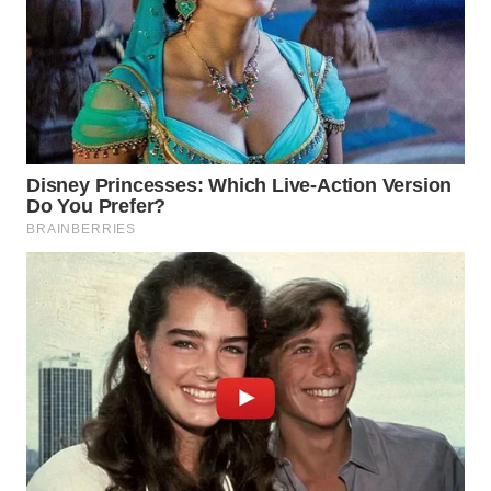
INDRAMAYU
WN
KUNINGAN
WN
MAJALENGKA
WN
SUBANG
WN
SUKABUMI
WN
PURWAKARTA
WN