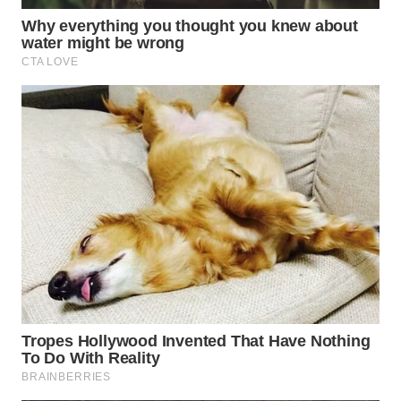
WN
BOGOR
WN
DEPOK
WN
TAPANULI
UTARA
WN
SAMOSIR
WN
PADANG
LAWAS
WN
SUMEDANG