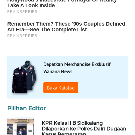
DESA
WISATA
LAPAK
WAHANA
Wahana
Network
Dapatkan Merchandise Eksklusif
KONSUMEN
Wahana News
LISTRIK
Buka Katalog
MASYARAKAT
KELISTRIKAN
Pilihan Editor
WALINKI
ID
KPR Kelas II B Sidikalang
Dilaporkan ke Polres Dairi Dugaan
Kasus Pemerasan