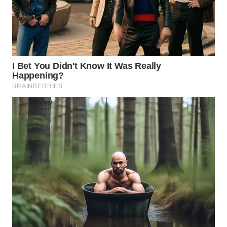
TENGAH
WN DELI
SERDANG
WN
TEBING
TINGGI
WN
PAKPAK
WN
KARAWANG
WN
BEKASI