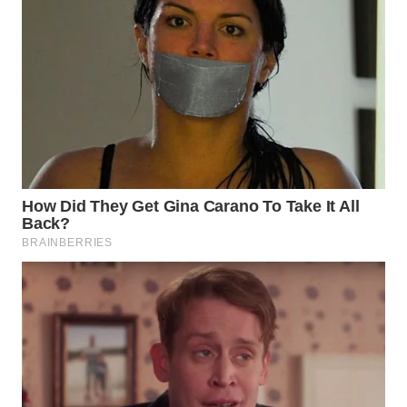
Media
Group
WAHANA
NEWS
WAHANA
TANI
WAHANA
ADVOKAT
WAHANA
INFRASTRUKTUR
WAHANA
KONSUMEN
WAHANA