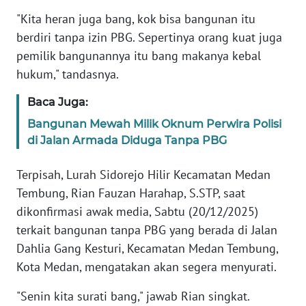
BABEL
"Kita heran juga bang, kok bisa bangunan itu
berdiri tanpa izin PBG. Sepertinya orang kuat juga
WN
pemilik bangunannya itu bang makanya kebal
SUMBAR
hukum," tandasnya.
WN
Baca Juga:
SUMSEL
Bangunan Mewah Milik Oknum Perwira Polisi
di Jalan Armada Diduga Tanpa PBG
WN
BENGKULU
Terpisah, Lurah Sidorejo Hilir Kecamatan Medan
Tembung, Rian Fauzan Harahap, S.STP, saat
WN
dikonfirmasi awak media, Sabtu (20/12/2025)
LAMPUNG
terkait bangunan tanpa PBG yang berada di Jalan
Dahlia Gang Kesturi, Kecamatan Medan Tembung,
WN
Kota Medan, mengatakan akan segera menyurati.
JATENG
"Senin kita surati bang," jawab Rian singkat.
WN