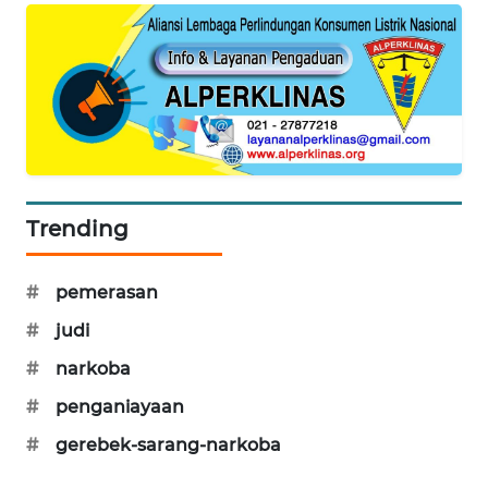
NEWS
JURNAL
MARITIM
HUMBANG
NEWS
GARONGGANG
Trending
NEWS
#
pemerasan
FISUELRI
ID
#
judi
#
narkoba
ENERGI
NEWS
#
penganiayaan
#
gerebek-sarang-narkoba
CILEUNGSI
NEWS