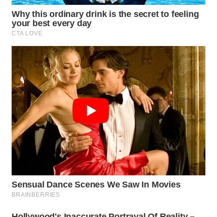
SPORT
WAHANA
UMKM
WAHANA
SELEB
WAHANA
PERSONA
WAHANA
OTOMOTIF
WAHANA
HEALTH
WAHANA