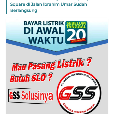
BANTEN
Square di Jalan Ibrahim Umar Sudah
Berlangsung
WN
NTT
WN
KEPRI
WN
PAPUA
WN
PAPUA
BARAT
WN
RIAU