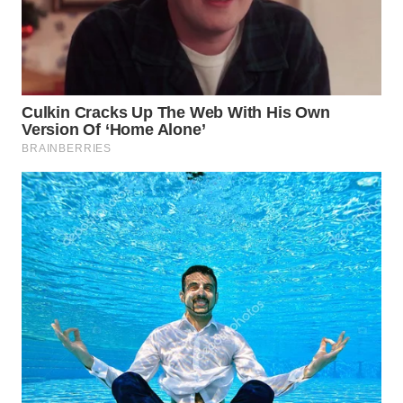
LISTRIK
WAHANA
TRAVEL
WAHANA
TV
WAHANANEWS
ID
WAHANANEWS
CO ID
WAHANANEWS
NET
WAHANA