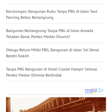
MALUKU
Kecolongan, Bangunan Ruko Tanpa PBG di Jalan Taut
WN
Pancing Bebas Berlangsung
MALUT
Bangunan Berlangsung Tanpa PBG di Jalan Armada
WN
Teladan Barat, Pemko Medan Disorot?
DAIRI
Diduga Belum Miliki PBG, Bangunan di Jalan Sei Denai
WN
Berdiri Kokoh
DANAU
TOBA
Tanpa PBG Bangunan di Hotel Crystal Hampir Selesai,
Pemko Medan Diminta Bertindak
WN
NIAS
WN
LANGKAT