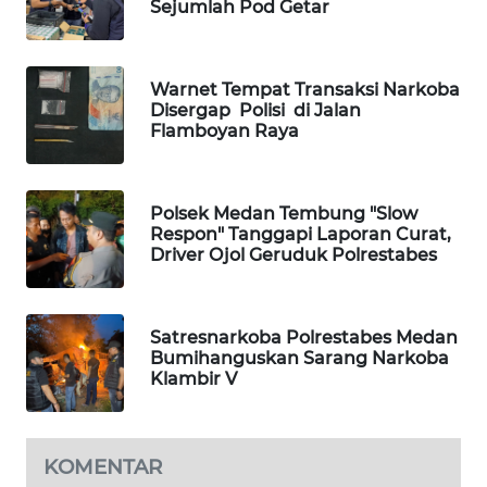
Sejumlah Pod Getar
KONSUMEN
FORWAMKI
Warnet Tempat Transaksi Narkoba
Disergap Polisi di Jalan
ALPERKLINAS
Flamboyan Raya
FORJASIDA
Polsek Medan Tembung "Slow
Respon" Tanggapi Laporan Curat,
TAMBANG
Driver Ojol Geruduk Polrestabes
NEWS
SITUNGIR
Satresnarkoba Polrestabes Medan
NEWS
Bumihanguskan Sarang Narkoba
Klambir V
SIDIKALANG
NEWS
KOMENTAR
SIBARAGAS