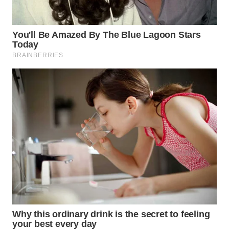
PRIANGAN
TIMUR
WN
SEMARANG
WN
SOLO
WN
BOROBUDUR
WN
MADURA
WN
SURABAYA
WN