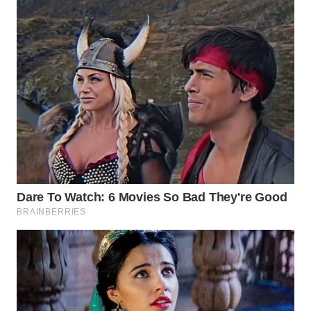
WN
CIANJUR
WN
KEPULAUAN
SERIBU
WN
TANGERANG
WN
BINJAI
WN
CIREBON
WN