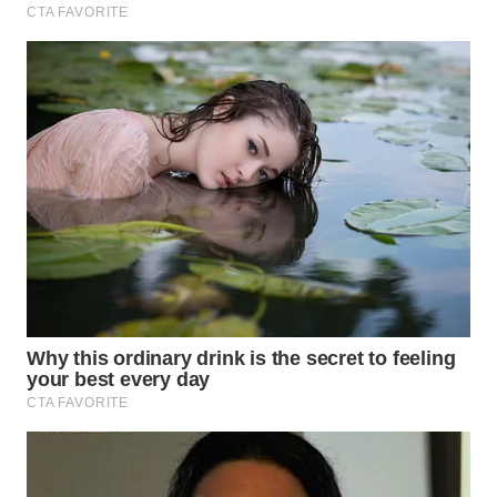
NATUNA
WN
BINTAN
WN
MANDALIKA
WN
LIKUPANG
WN
LABUANBAJO
WN
BORNEO
Wahana