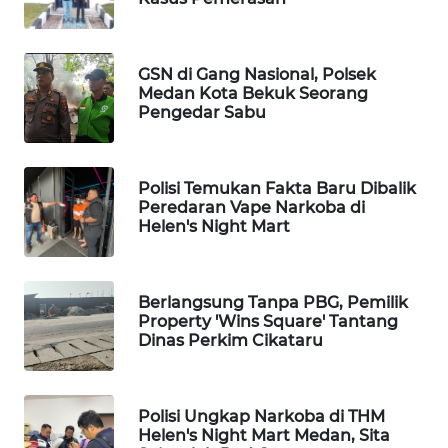
MAWAKA
ID
GSN di Gang Nasional, Polsek
MARTABAT
Medan Kota Bekuk Seorang
NET
Pengedar Sabu
PLN
WATCH
Polisi Temukan Fakta Baru Dibalik
Peredaran Vape Narkoba di
MKLI
Helen's Night Mart
LPKKI
Berlangsung Tanpa PBG, Pemilik
Property 'Wins Square' Tantang
LKKI
Dinas Perkim Cikataru
KOPEKLIN
Polisi Ungkap Narkoba di THM
Helen's Night Mart Medan, Sita
PORTAL