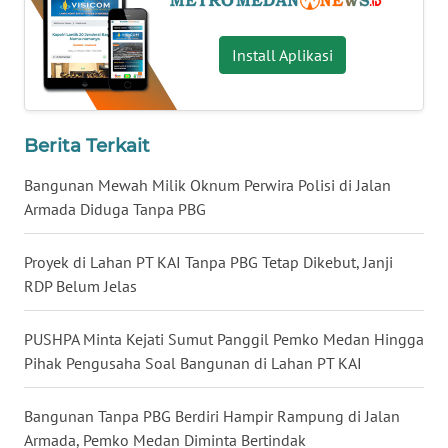
KALTARA
Install Aplikasi
WN
KALSEL
WN
Berita Terkait
KALTIM
Bangunan Mewah Milik Oknum Perwira Polisi di Jalan
Armada Diduga Tanpa PBG
WN
SULSEL
Proyek di Lahan PT KAI Tanpa PBG Tetap Dikebut, Janji
WN
RDP Belum Jelas
GORONTALO
PUSHPA Minta Kejati Sumut Panggil Pemko Medan Hingga
WN
Pihak Pengusaha Soal Bangunan di Lahan PT KAI
SULUT
Bangunan Tanpa PBG Berdiri Hampir Rampung di Jalan
WN
Armada, Pemko Medan Diminta Bertindak