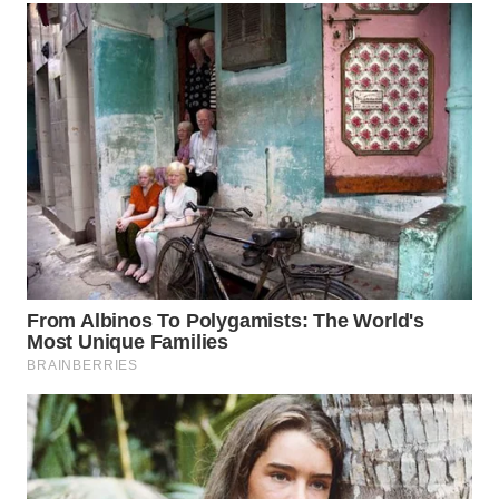
PRIANGAN
TIMUR
WN
SEMARANG
WN
SOLO
WN
BOROBUDUR
WN
MADURA
WN
SURABAYA
WN