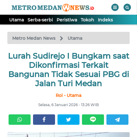
Utama
Serba-serbi
Peristiwa
Tokoh
Indeks
WAHANA
Tutup
TV
Metro Medan News
Utama
UTAMA
Lurah Sudirejo I Bungkam saat
Dikonfirmasi Terkait
SERBA-
Bangunan Tidak Sesuai PBG di
SERBI
Jalan Turi Medan
Roi - Utama
PERISTIWA
Selasa, 6 Januari 2026 - 13:26 WIB
TOKOH
Informasi