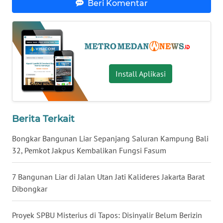
Beri Komentar
KALTARA
WN
KALSEL
WN
Install Aplikasi
KALTIM
WN
SULSEL
Berita Terkait
Bongkar Bangunan Liar Sepanjang Saluran Kampung Bali
WN
32, Pemkot Jakpus Kembalikan Fungsi Fasum
GORONTALO
7 Bangunan Liar di Jalan Utan Jati Kalideres Jakarta Barat
WN
Dibongkar
SULUT
Proyek SPBU Misterius di Tapos: Disinyalir Belum Berizin
WN