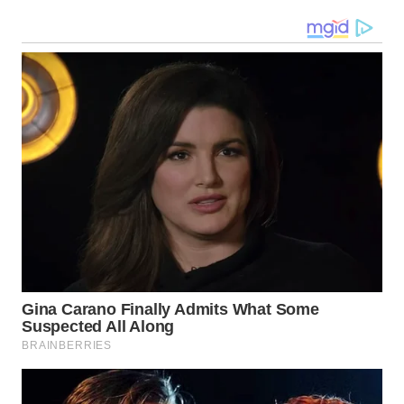
WN
TAPANULI
SELATAN
WN
TANJUNG
LESUNG
WN
KARO
WN
SIMALUNGUN
WN
LABUHANBATU
WN
TAPANULI