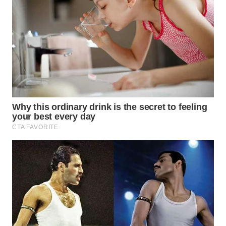
SPORT
WAHANA
UMKM
WAHANA
SELEB
WAHANA
PERSONA
WAHANA
OTOMOTIF
WAHANA
HEALTH
WAHANA