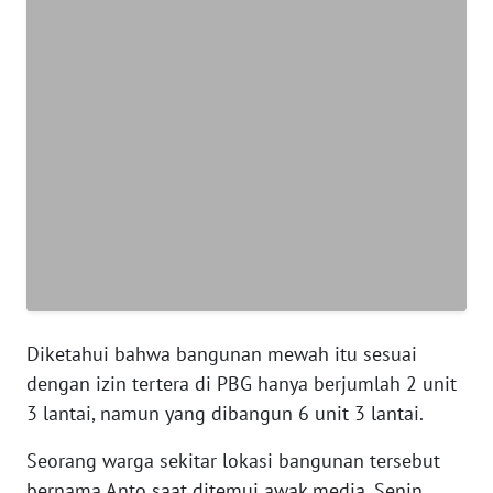
BANTEN
WN
NTT
WN
KEPRI
WN
PAPUA
WN
PAPUA
Diketahui bahwa bangunan mewah itu sesuai
BARAT
dengan izin tertera di PBG hanya berjumlah 2 unit
3 lantai, namun yang dibangun 6 unit 3 lantai.
WN
RIAU
Seorang warga sekitar lokasi bangunan tersebut
bernama Anto saat ditemui awak media, Senin