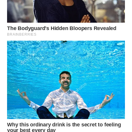
Media
Group
WAHANA
NEWS
WAHANA
TANI
WAHANA
ADVOKAT
WAHANA
INFRASTRUKTUR
WAHANA
KONSUMEN
WAHANA