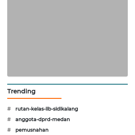
BERKAT
NEWS
BERAMPU
NEWS
ANUGERAH
NEWS
AKHLAK
ID
Trending
PERAPKI
#
rutan-kelas-iib-sidikalang
NEWS
#
anggota-dprd-medan
SONYA
#
pemusnahan
ASA