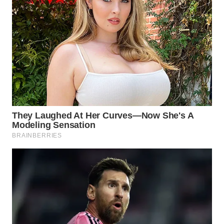
WN
BOGOR
WN
DEPOK
WN
TAPANULI
UTARA
WN
SAMOSIR
WN
PADANG
LAWAS
WN
SUMEDANG