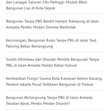
MALUKU
dan Langgar Saluran Situ Patinggi: Mudah Bikin
Bangunan Liar di Kota Depok
WN
MALUT
Bangunan Tanpa PBG Berdiri Hampir Rampung di Jalan
Armada, Pemko Medan Diminta Bertindak
WN
DAIRI
Kecolongan, Bangunan Ruko Tanpa PBG di Jalan Taut
Pancing Bebas Berlangsung
WN
DANAU
Sudah Dihimbau dan Disurati, Pemilik Bangunan Tanpa
TOBA
PBG di Jalan Armada Medan Kebal Hukum
WN
Kembalikan Fungsi Sarana Kota Kawasan Kebon Kacang,
NIAS
Pemkot Jakarta Pusat Tertibkan Bangunan di Trotoar
WN
Bangunan Berlangsung Tanpa PBG di Jalan Armada
LANGKAT
Teladan Barat, Pemko Medan Disorot?