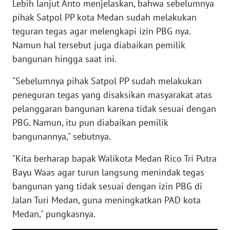
Lebih lanjut Anto menjelaskan, bahwa sebelumnya
BABEL
pihak Satpol PP kota Medan sudah melakukan
teguran tegas agar melengkapi izin PBG nya.
WN
Namun hal tersebut juga diabaikan pemilik
SUMBAR
bangunan hingga saat ini.
WN
"Sebelumnya pihak Satpol PP sudah melakukan
SUMSEL
peneguran tegas yang disaksikan masyarakat atas
pelanggaran bangunan karena tidak sesuai dengan
WN
PBG. Namun, itu pun diabaikan pemilik
BENGKULU
bangunannya," sebutnya.
WN
"Kita berharap bapak Walikota Medan Rico Tri Putra
LAMPUNG
Bayu Waas agar turun langsung menindak tegas
bangunan yang tidak sesuai dengan izin PBG di
WN
Jalan Turi Medan, guna meningkatkan PAD kota
JATENG
Medan," pungkasnya.
WN