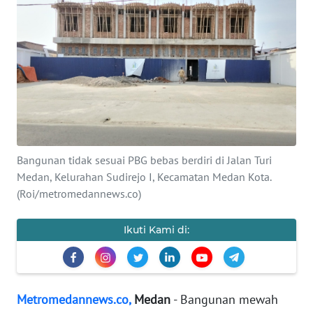
INDEKS
BERITA
KONTAK
KAMI
INFO
IKLAN
Bangunan tidak sesuai PBG bebas berdiri di Jalan Turi
TENTANG
Medan, Kelurahan Sudirejo I, Kecamatan Medan Kota.
KAMI
(Roi/metromedannews.co)
PEDOMAN
Ikuti Kami di:
MEDIA
SIBER
REDAKSI
Metromedannews.co,
Medan
- Bangunan mewah