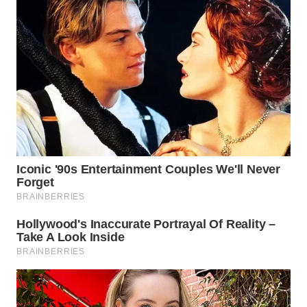
TENGAH
WN DELI
SERDANG
WN
TEBING
TINGGI
WN
PAKPAK
WN
KARAWANG
WN
BEKASI