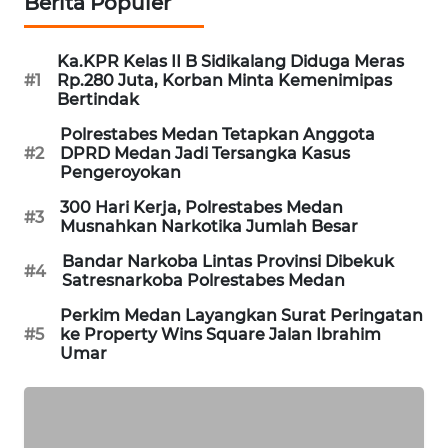
Berita Populer
NEWS
JURNAL
Ka.KPR Kelas II B Sidikalang Diduga Meras
MARITIM
#1
Rp.280 Juta, Korban Minta Kemenimipas
Bertindak
HUMBANG
Polrestabes Medan Tetapkan Anggota
NEWS
#2
DPRD Medan Jadi Tersangka Kasus
Pengeroyokan
GARONGGANG
300 Hari Kerja, Polrestabes Medan
#3
NEWS
Musnahkan Narkotika Jumlah Besar
Bandar Narkoba Lintas Provinsi Dibekuk
#4
FISUELRI
Satresnarkoba Polrestabes Medan
ID
Perkim Medan Layangkan Surat Peringatan
#5
ke Property Wins Square Jalan Ibrahim
ENERGI
Umar
NEWS
CILEUNGSI
NEWS