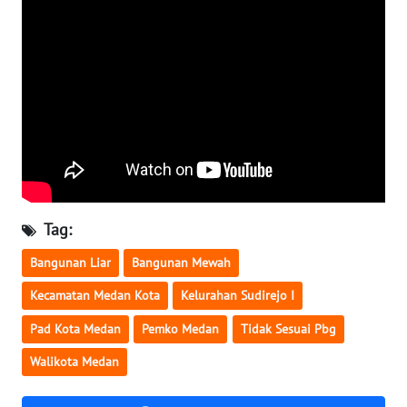
NUSANTARA
WN
JOGJA
WN
JATIM
WN
BALI
Tag:
Bangunan Liar
Bangunan Mewah
WN
KALBAR
Kecamatan Medan Kota
Kelurahan Sudirejo I
Pad Kota Medan
Pemko Medan
Tidak Sesuai Pbg
WN
KALTENG
Walikota Medan
WN