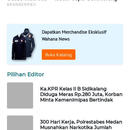
MAWAKA
ID
MARTABAT
NET
Dapatkan Merchandise Eksklusif
Wahana News
PLN
WATCH
Buka Katalog
MKLI
Pilihan Editor
LPKKI
Ka.KPR Kelas II B Sidikalang
Diduga Meras Rp.280 Juta, Korban
LKKI
Minta Kemenimipas Bertindak
KOPEKLIN
300 Hari Kerja, Polrestabes Medan
PORTAL
Musnahkan Narkotika Jumlah