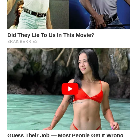
DESA
WISATA
LAPAK
WAHANA
Wahana
Network
KONSUMEN
LISTRIK
MASYARAKAT
KELISTRIKAN
WALINKI
ID