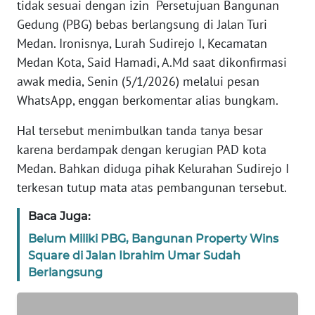
tidak sesuai dengan izin Persetujuan Bangunan
KARIR
Gedung (PBG) bebas berlangsung di Jalan Turi
Medan. Ironisnya, Lurah Sudirejo I, Kecamatan
DISCLAIMER
Medan Kota, Said Hamadi, A.Md saat dikonfirmasi
awak media, Senin (5/1/2026) melalui pesan
Wahana
News
WhatsApp, enggan berkomentar alias bungkam.
Regional
Hal tersebut menimbulkan tanda tanya besar
WN
karena berdampak dengan kerugian PAD kota
SUMUT
Medan. Bahkan diduga pihak Kelurahan Sudirejo I
terkesan tutup mata atas pembangunan tersebut.
WN
JAKARTA
Baca Juga:
Belum Miliki PBG, Bangunan Property Wins
WN
Square di Jalan Ibrahim Umar Sudah
JABAR
Berlangsung
WN