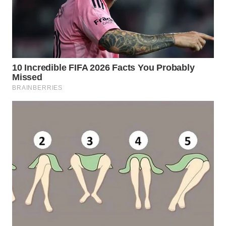
WN
CIANJUR
WN
KEPULAUAN
SERIBU
WN
TANGERANG
WN
BINJAI
WN
CIREBON
WN