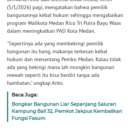
WN
(5/1/2026) pagi, mengatakan bahwa pemilik
SERAMBI
bangunannya kebal hukum sehingga mengabaikan
WN
program Walikota Medan Rico Tri Putra Bayu Waas
JAMBI
dalam meningkatkan PAD Kota Medan.
"Sepertinya ada yang membekingi pemilik
WN
SULTRA
bangunan itu bang, makanya terkesan kebal
hukum dan menantang Pemko Medan. Kalau tidak
WN
ada yang bekingi mana lah mungkin bangunan
NTB
mewah seperti itu bisa berdiri tanpa ada
hambatan," ungkap Anto.
WN
SULTENG
Baca Juga:
Bongkar Bangunan Liar Sepanjang Saluran
WN
Kampung Bali 32, Pemkot Jakpus Kembalikan
SULBAR
Fungsi Fasum
WN