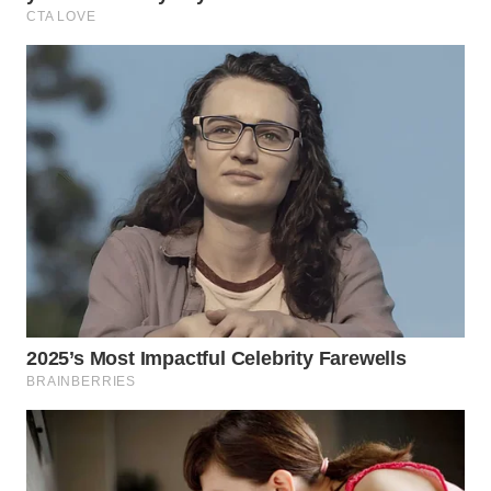
LISTRIK
WAHANA
TRAVEL
WAHANA
TV
WAHANANEWS
ID
WAHANANEWS
CO ID
WAHANANEWS
NET
WAHANA