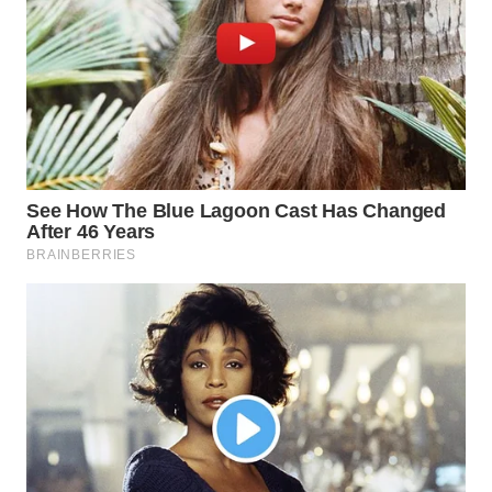
NATUNA
WN
BINTAN
WN
MANDALIKA
WN
LIKUPANG
WN
LABUANBAJO
WN
BORNEO
Wahana