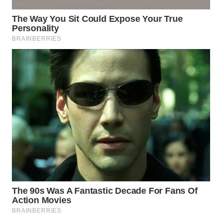
INDRAMAYU
WN
KUNINGAN
WN
MAJALENGKA
WN
SUBANG
WN
SUKABUMI
WN
PURWAKARTA
WN