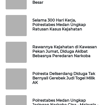
KONSUMEN
Besar
FORWAMKI
Selama 300 Hari Kerja,
Polrestabes Medan Ungkap
ALPERKLINAS
Ratusan Kasus Kejahatan
FORJASIDA
Rawannya Kejahatan di Kawasan
Pekan Jumat, Diduga Akibat
TAMBANG
Bebasnya Peredaran Narkoba
NEWS
SITUNGIR
Polresta Deliserdang Diduga Tak
NEWS
Bernyali Gerebek Judi Togel Milik
AK
SIDIKALANG
NEWS
Polrestabes Medan Ungkap
SIBARAGAS
Jaringan Narkoba Cina - Malaysia -